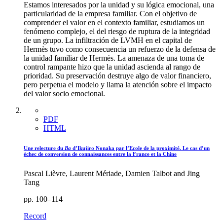
Estamos interesados por la unidad y su lógica emocional, una
particularidad de la empresa familiar. Con el objetivo de
comprender el valor en el contexto familiar, estudiamos un
fenómeno complejo, el del riesgo de ruptura de la integridad
de un grupo. La infiltración de LVMH en el capital de
Hermès tuvo como consecuencia un refuerzo de la defensa de
la unidad familiar de Hermès. La amenaza de una toma de
control rampante hizo que la unidad ascienda al rango de
prioridad. Su preservación destruye algo de valor financiero,
pero perpetua el modelo y llama la atención sobre el impacto
del valor socio emocional.
PDF
HTML
Une relecture du
Ba
d’Ikujiro Nonaka par l’Ecole de la proximité. Le cas d’un
échec de conversion de connaissances entre la France et la Chine
Pascal Lièvre, Laurent Mériade, Damien Talbot and Jing
Tang
pp. 100–114
Record