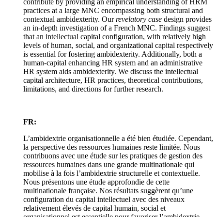
contribute by providing an empirical understanding of HRM
practices at a large MNC encompassing both structural and
contextual ambidexterity. Our
revelatory case
design provides
an in-depth investigation of a French MNC. Findings suggest
that an intellectual capital configuration, with relatively high
levels of human, social, and organizational capital respectively
is essential for fostering ambidexterity. Additionally, both a
human-capital enhancing HR system and an administrative
HR system aids ambidexterity. We discuss the intellectual
capital architecture, HR practices, theoretical contributions,
limitations, and directions for further research.
FR:
L’ambidextrie organisationnelle a été bien étudiée. Cependant,
la perspective des ressources humaines reste limitée. Nous
contribuons avec une étude sur les pratiques de gestion des
ressources humaines dans une grande multinationale qui
mobilise à la fois l’ambidextrie structurelle et contextuelle.
Nous présentons une étude approfondie de cette
multinationale française. Nos résultats suggèrent qu’une
configuration du capital intellectuel avec des niveaux
relativement élevés de capital humain, social et
organisationnel est essentielle pour favoriser l’ambidextrie.