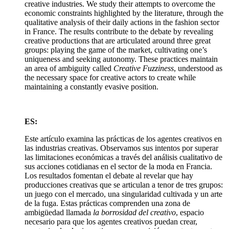
creative industries. We study their attempts to overcome the
economic constraints highlighted by the literature, through the
qualitative analysis of their daily actions in the fashion sector
in France. The results contribute to the debate by revealing
creative productions that are articulated around three great
groups: playing the game of the market, cultivating one’s
uniqueness and seeking autonomy. These practices maintain
an area of ambiguity called
Creative Fuzziness
, understood as
the necessary space for creative actors to create while
maintaining a constantly evasive position.
ES:
Este artículo examina las prácticas de los agentes creativos en
las industrias creativas. Observamos sus intentos por superar
las limitaciones económicas a través del análisis cualitativo de
sus acciones cotidianas en el sector de la moda en Francia.
Los resultados fomentan el debate al revelar que hay
producciones creativas que se articulan a tenor de tres grupos:
un juego con el mercado, una singularidad cultivada y un arte
de la fuga. Estas prácticas comprenden una zona de
ambigüedad llamada
la borrosidad del creativo
, espacio
necesario para que los agentes creativos puedan crear,