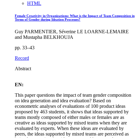
HTML
Female Creativity in Organizations: What is the Impact of Team Composition in
Terms of Gender during Ideation Processes?
Guy PARMENTIER, Séverine LE LOARNE-LEMAIRE
and Mustapha BELKHOUJA
pp. 33–43
Record
Abstract
EN:
This paper questions the impact of team gender composition
on idea generation and idea evaluation? Based on
econometric analyses of evaluations of 100 product ideas
proposed by 463 students, it shows that ideas supported by
teams mostly composed of either males or females are as
creative as ideas supported by mixed teams when they are
evaluated by experts. When these ideas are evaluated by
peers, the ideas supported by mixed teams are perceived as