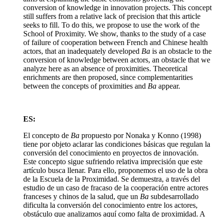
conversion of knowledge in innovation projects. This concept
still suffers from a relative lack of precision that this article
seeks to fill. To do this, we propose to use the work of the
School of Proximity. We show, thanks to the study of a case
of failure of cooperation between French and Chinese health
actors, that an inadequately developed
Ba
is an obstacle to the
conversion of knowledge between actors, an obstacle that we
analyze here as an absence of proximities. Theoretical
enrichments are then proposed, since complementarities
between the concepts of proximities and
Ba
appear.
ES:
El concepto de
Ba
propuesto por Nonaka y Konno (1998)
tiene por objeto aclarar las condiciones básicas que regulan la
conversión del conocimiento en proyectos de innovación.
Este concepto sigue sufriendo relativa imprecisión que este
artículo busca llenar. Para ello, proponemos el uso de la obra
de la Escuela de la Proximidad. Se demuestra, a través del
estudio de un caso de fracaso de la cooperación entre actores
franceses y chinos de la salud, que un
Ba
subdesarrollado
dificulta la conversión del conocimiento entre los actores,
obstáculo que analizamos aquí como falta de proximidad. A