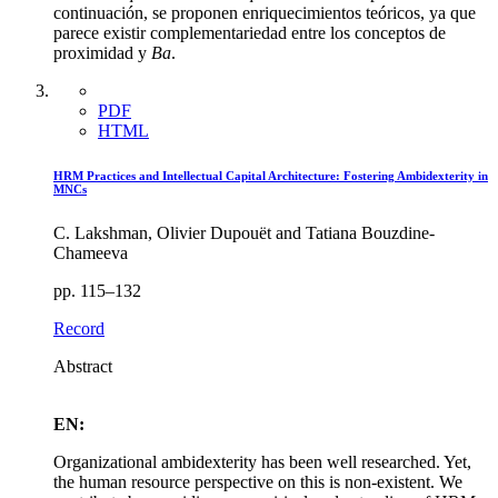
continuación, se proponen enriquecimientos teóricos, ya que
parece existir complementariedad entre los conceptos de
proximidad y
Ba
.
PDF
HTML
HRM Practices and Intellectual Capital Architecture: Fostering Ambidexterity in
MNCs
C. Lakshman, Olivier Dupouët and Tatiana Bouzdine-
Chameeva
pp. 115–132
Record
Abstract
EN:
Organizational ambidexterity has been well researched. Yet,
the human resource perspective on this is non-existent. We