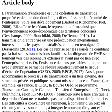
Article body
La transmission d’entreprise est une opération de transfert de
propriété et de direction dont l’objectif est d’assurer la pérennité de
l’entreprise, voire son développement (Barbot et Richomme-Huet,
2006). Elle affecte le cédant, le repreneur, la firme ainsi que
l’environnement socio-économique des territoires concernés
(Deschamps, 2000; Bouchikhi, 2008; DeTienne, 2010). La
transmission d’entreprise est une préoccupation internationale
intéressant tous les pays industrialisés, comme en témoigne l’étude
Desjardins (2016)
[1]
. Les cas de reprise par les salariés ne comblant
pas la baisse des transmissions familiales, les dirigeants de PME se
tournent vers des repreneurs externes n’ayant pas de lien avec
l’entreprise reprise. Or, l’existence de liens préalables du repreneur
avec l’entreprise permet de réduire significativement le risque
d’échec de l’opération (OSEO, 2005; BPCE, 2017). Aussi, pour
accompagner le processus de transmission à un tiers externe, des
structures privées et publiques se sont mises en place en France (par
exemple, en France, le CRA, la Bourse Oséo, le programme
Transeo; au Canada, le Centre de Transfert d’Entreprise du Québec).
Néanmoins, selon KPMG (2008), beaucoup reste à faire afin que le
départ du cédant ne se traduise pas par la disparition de l’entreprise.
Les difficultés à convaincre un repreneur, à convenir d’un prix où
chacun y trouve son compte, à intégrer le nouveau dirigeant et à lui