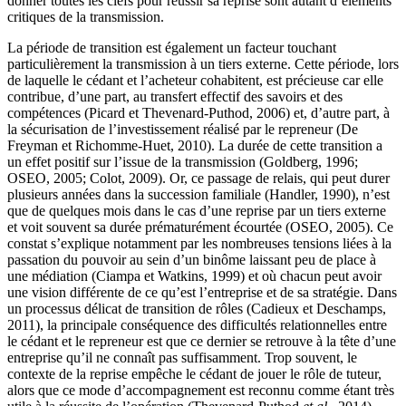
donner toutes les clefs pour réussir sa reprise sont autant d’éléments
critiques de la transmission.
La période de transition est également un facteur touchant
particulièrement la transmission à un tiers externe. Cette période, lors
de laquelle le cédant et l’acheteur cohabitent, est précieuse car elle
contribue, d’une part, au transfert effectif des savoirs et des
compétences (Picard et Thevenard-Puthod, 2006) et, d’autre part, à
la sécurisation de l’investissement réalisé par le repreneur (De
Freyman et Richomme-Huet, 2010). La durée de cette transition a
un effet positif sur l’issue de la transmission (Goldberg, 1996;
OSEO, 2005; Colot, 2009). Or, ce passage de relais, qui peut durer
plusieurs années dans la succession familiale (Handler, 1990), n’est
que de quelques mois dans le cas d’une reprise par un tiers externe
et voit souvent sa durée prématurément écourtée (OSEO, 2005). Ce
constat s’explique notamment par les nombreuses tensions liées à la
passation du pouvoir au sein d’un binôme laissant peu de place à
une médiation (Ciampa et Watkins, 1999) et où chacun peut avoir
une vision différente de ce qu’est l’entreprise et de sa stratégie. Dans
un processus délicat de transition de rôles (Cadieux et Deschamps,
2011), la principale conséquence des difficultés relationnelles entre
le cédant et le repreneur est que ce dernier se retrouve à la tête d’une
entreprise qu’il ne connaît pas suffisamment. Trop souvent, le
contexte de la reprise empêche le cédant de jouer le rôle de tuteur,
alors que ce mode d’accompagnement est reconnu comme étant très