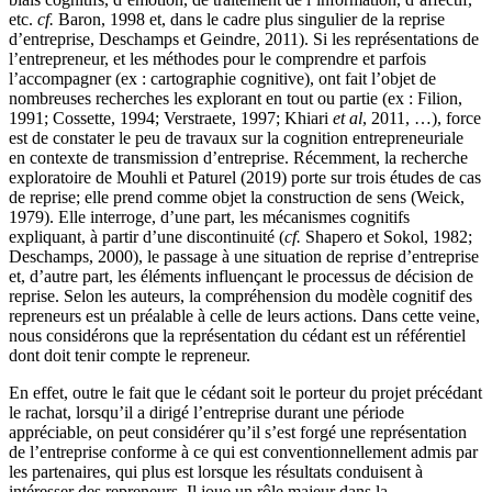
etc.
cf.
Baron, 1998 et, dans le cadre plus singulier de la reprise
d’entreprise, Deschamps et Geindre, 2011). Si les représentations de
l’entrepreneur, et les méthodes pour le comprendre et parfois
l’accompagner (ex : cartographie cognitive), ont fait l’objet de
nombreuses recherches les explorant en tout ou partie (ex : Filion,
1991; Cossette, 1994; Verstraete, 1997; Khiari
et al
, 2011, …), force
est de constater le peu de travaux sur la cognition entrepreneuriale
en contexte de transmission d’entreprise. Récemment, la recherche
exploratoire de Mouhli et Paturel (2019) porte sur trois études de cas
de reprise; elle prend comme objet la construction de sens (Weick,
1979). Elle interroge, d’une part, les mécanismes cognitifs
expliquant, à partir d’une discontinuité (
cf.
Shapero et Sokol, 1982;
Deschamps, 2000), le passage à une situation de reprise d’entreprise
et, d’autre part, les éléments influençant le processus de décision de
reprise. Selon les auteurs, la compréhension du modèle cognitif des
repreneurs est un préalable à celle de leurs actions. Dans cette veine,
nous considérons que la représentation du cédant est un référentiel
dont doit tenir compte le repreneur.
En effet, outre le fait que le cédant soit le porteur du projet précédant
le rachat, lorsqu’il a dirigé l’entreprise durant une période
appréciable, on peut considérer qu’il s’est forgé une représentation
de l’entreprise conforme à ce qui est conventionnellement admis par
les partenaires, qui plus est lorsque les résultats conduisent à
intéresser des repreneurs. Il joue un rôle majeur dans la