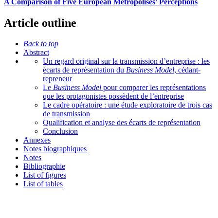
A Comparison of Five European Metropolises’ Perceptions
Article outline
Back to top
Abstract
Un regard original sur la transmission d’entreprise : les
écarts de représentation du
Business Model
, cédant-
repreneur
Le
Business Model
pour comparer les représentations
que les protagonistes possèdent de l’entreprise
Le cadre opératoire : une étude exploratoire de trois cas
de transmission
Qualification et analyse des écarts de représentation
Conclusion
Annexes
Notes biographiques
Notes
Bibliographie
List of figures
List of tables