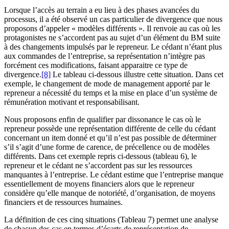
Lorsque l’accès au terrain a eu lieu à des phases avancées du
processus, il a été observé un cas particulier de divergence que nous
proposons d’appeler « modèles différents ». Il renvoie au cas où les
protagonistes ne s’accordent pas au sujet d’un élément du BM suite
à des changements impulsés par le repreneur. Le cédant n’étant plus
aux commandes de l’entreprise, sa représentation n’intègre pas
forcément ces modifications, faisant apparaitre ce type de
divergence.
[8]
Le tableau ci-dessous illustre cette situation. Dans cet
exemple, le changement de mode de management apporté par le
repreneur a nécessité du temps et la mise en place d’un système de
rémunération motivant et responsabilisant.
Nous proposons enfin de qualifier par dissonance le cas où le
repreneur possède une représentation différente de celle du cédant
concernant un item donné et qu’il n’est pas possible de déterminer
s’il s’agit d’une forme de carence, de précellence ou de modèles
différents. Dans cet exemple repris ci-dessous (tableau 6), le
repreneur et le cédant ne s’accordent pas sur les ressources
manquantes à l’entreprise. Le cédant estime que l’entreprise manque
essentiellement de moyens financiers alors que le repreneur
considère qu’elle manque de notoriété, d’organisation, de moyens
financiers et de ressources humaines.
La définition de ces cinq situations (Tableau 7) permet une analyse
de chacun des cas en termes d’écarts de représentation de