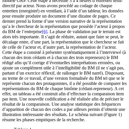
modèle GRP. Cette étape a nécessité 3 à 4 heures d’entretien semi-
directif par acteur. Nous avons procédé au codage de chaque
entretien (enregistré) en ventilant, à l’aide d’un tableur, les données
pour ensuite produire un document d’une dizaine de pages. Ce
dernier prend la forme d’une version narrative de la représentation
qu’a le chercheur de la représentation que possède l’acteur à propos
du BM de l’entreprise
[6]
. La phase de validation par le terrain est
alors très importante. Il s’agit de réduire, autant que faire se peut, le
décalage entre, d’une part, la représentation que le chercheur se fait
de celle de l’acteur et, d’autre part, la représentation de l’acteur.
Cette étape a consisté à présenter systématiquement à l’interviewé (à
chacun des trois cédants et à chacun des trois repreneurs) le BM
rédigé afin qu’il corrige d’éventuelles interprétations erronées, ou
ajoute un complément utile à l’intelligibilité du BM (il ne s’agit pas,
partant d’un exercice réflexif, de rallonger le BM narré). Disposant,
au terme de ce travail, d’une version formalisée du BM tel que se le
représente chacun des protagonistes, il a été possible de comparer les
représentations du BM de chaque binôme (cédant-repreneur). A cet
effet, un tableau a été construit afin d’effectuer la comparaison item
par item. Une nouvelle codification a été réalisée afin de préciser le
résultat de la comparaison. Une analyse statistique des fréquences
d’apparition de chacun des codes a par ailleurs permis d’obtenir une
illustration intéressante des résultats. Le schéma suivant (Figure 1)
résume les phases empiriques de la recherche.