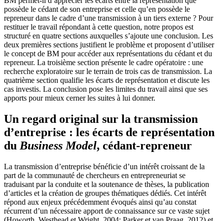
BM permet-il d’apprécier les écarts entre la représentation que
possède le cédant de son entreprise et celle qu’en possède le
repreneur dans le cadre d’une transmission à un tiers externe ? Pour
restituer le travail répondant à cette question, notre propos est
structuré en quatre sections auxquelles s’ajoute une conclusion. Les
deux premières sections justifient le problème et proposent d’utiliser
le concept de BM pour accéder aux représentations du cédant et du
repreneur. La troisième section présente le cadre opératoire : une
recherche exploratoire sur le terrain de trois cas de transmission. La
quatrième section qualifie les écarts de représentation et discute les
cas investis. La conclusion pose les limites du travail ainsi que ses
apports pour mieux cerner les suites à lui donner.
Un regard original sur la transmission
d’entreprise : les écarts de représentation
du
Business Model
, cédant-repreneur
La transmission d’entreprise bénéficie d’un intérêt croissant de la
part de la communauté de chercheurs en entrepreneuriat se
traduisant par la conduite et la soutenance de thèses, la publication
d’articles et la création de groupes thématiques dédiés. Cet intérêt
répond aux enjeux précédemment évoqués ainsi qu’au constat
récurrent d’un nécessaire apport de connaissance sur ce vaste sujet
(Howorth, Westhead et Wright, 2004; Parker et van Praag, 2012) et