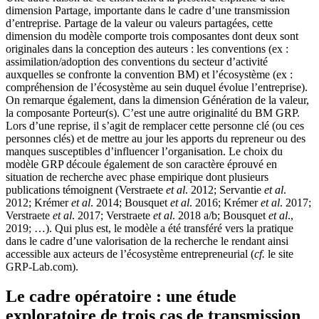
dimension Partage, importante dans le cadre d’une transmission
d’entreprise. Partage de la valeur ou valeurs partagées, cette
dimension du modèle comporte trois composantes dont deux sont
originales dans la conception des auteurs : les conventions (ex :
assimilation/adoption des conventions du secteur d’activité
auxquelles se confronte la convention BM) et l’écosystème (ex :
compréhension de l’écosystème au sein duquel évolue l’entreprise).
On remarque également, dans la dimension Génération de la valeur,
la composante Porteur(s). C’est une autre originalité du BM GRP.
Lors d’une reprise, il s’agit de remplacer cette personne clé (ou ces
personnes clés) et de mettre au jour les apports du repreneur ou des
manques susceptibles d’influencer l’organisation. Le choix du
modèle GRP découle également de son caractère éprouvé en
situation de recherche avec phase empirique dont plusieurs
publications témoignent (Verstraete
et al
. 2012; Servantie
et al
.
2012; Krémer
et al
. 2014; Bousquet
et al
. 2016; Krémer
et al
. 2017;
Verstraete
et al
. 2017; Verstraete
et al
. 2018 a/b; Bousquet
et al
.,
2019; …). Qui plus est, le modèle a été transféré vers la pratique
dans le cadre d’une valorisation de la recherche le rendant ainsi
accessible aux acteurs de l’écosystème entrepreneurial (
cf.
le site
GRP-Lab.com).
Le cadre opératoire : une étude
exploratoire de trois cas de transmission