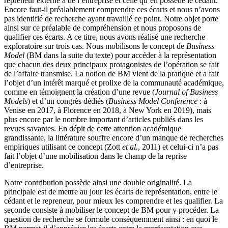
repreneur externe a de l’entreprise et celle qu’en possède le cédant.
Encore faut-il préalablement comprendre ces écarts et nous n’avons
pas identifié de recherche ayant travaillé ce point. Notre objet porte
ainsi sur ce préalable de compréhension et nous proposons de
qualifier ces écarts. A ce titre, nous avons réalisé une recherche
exploratoire sur trois cas. Nous mobilisons le concept de
Business
Model
(BM dans la suite du texte) pour accéder à la représentation
que chacun des deux principaux protagonistes de l’opération se fait
de l’affaire transmise. La notion de BM vient de la pratique et a fait
l’objet d’un intérêt marqué et prolixe de la communauté académique,
comme en témoignent la création d’une revue (
Journal of Business
Models
) et d’un congrès dédiés (
Business Model Conference
: à
Venise en 2017, à Florence en 2018, à New York en 2019), mais
plus encore par le nombre important d’articles publiés dans les
revues savantes. En dépit de cette attention académique
grandissante, la littérature souffre encore d’un manque de recherches
empiriques utilisant ce concept (Zott
et al.
, 2011) et celui-ci n’a pas
fait l’objet d’une mobilisation dans le champ de la reprise
d’entreprise.
Notre contribution possède ainsi une double originalité. La
principale est de mettre au jour les écarts de représentation, entre le
cédant et le repreneur, pour mieux les comprendre et les qualifier. La
seconde consiste à mobiliser le concept de BM pour y procéder. La
question de recherche se formule conséquemment ainsi : en quoi le