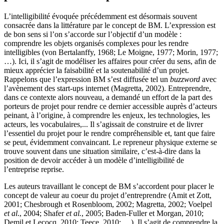
L’intelligibilité évoquée précédemment est désormais souvent
consacrée dans la littérature par le concept de BM. L’expression est
de bon sens si l’on s’accorde sur l’objectif d’un modèle :
comprendre les objets organisés complexes pour les rendre
intelligibles (von Bertalanffy, 1968; Le Moigne, 1977; Morin, 1977;
…). Ici, il s’agit de modéliser les affaires pour créer du sens, afin de
mieux apprécier la faisabilité et la soutenabilité d’un projet.
Rappelons que l’expression BM s’est diffusée tel un
buzzword
avec
l’avènement des start-ups internet (Magretta, 2002). Entreprendre,
dans ce contexte alors nouveau, a demandé un effort de la part des
porteurs de projet pour rendre ce dernier accessible auprès d’acteurs
peinant, à l’origine, à comprendre les enjeux, les technologies, les
acteurs, les vocabulaires,... Il s’agissait de construire et de livrer
l’essentiel du projet pour le rendre compréhensible et, tant que faire
se peut, évidemment convaincant. Le repreneur physique externe se
trouve souvent dans une situation similaire, c’est-à-dire dans la
position de devoir accéder à un modèle d’intelligibilité de
l’entreprise reprise.
Les auteurs travaillant le concept de BM s’accordent pour placer le
concept de valeur au coeur du projet d’entreprendre (Amit et Zott,
2001; Chesbrough et Rosenbloom, 2002; Magretta, 2002; Voelpel
et al
., 2004; Shafer
et al.
, 2005; Baden-Fuller et Morgan, 2010;
Demil et Lecocq, 2010; Teece, 2010; …). Il s’agit de comprendre la