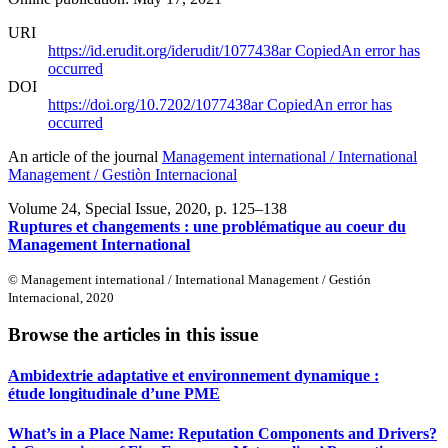
URI
https://id.erudit.org/iderudit/1077438ar
Copied
An error has
occurred
DOI
https://doi.org/10.7202/1077438ar
Copied
An error has
occurred
An article of the journal
Management international / International
Management / Gestiòn Internacional
Volume 24, Special Issue, 2020
, p. 125–138
Ruptures et changements : une problématique au coeur du
Management International
© Management international / International Management / Gestión
Internacional, 2020
Browse the articles in this issue
Ambidextrie adaptative et environnement dynamique :
étude longitudinale d’une PME
What’s in a Place Name: Reputation Components and Drivers?