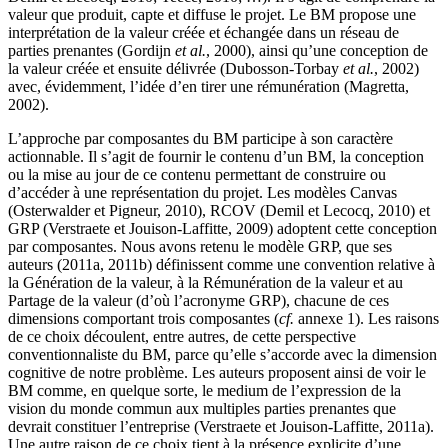
valeur que produit, capte et diffuse le projet. Le BM propose une
interprétation de la valeur créée et échangée dans un réseau de
parties prenantes (Gordijn
et al.
, 2000), ainsi qu’une conception de
la valeur créée et ensuite délivrée (Dubosson-Torbay
et al.
, 2002)
avec, évidemment, l’idée d’en tirer une rémunération (Magretta,
2002).
L’approche par composantes du BM participe à son caractère
actionnable. Il s’agit de fournir le contenu d’un BM, la conception
ou la mise au jour de ce contenu permettant de construire ou
d’accéder à une représentation du projet. Les modèles Canvas
(Osterwalder et Pigneur, 2010), RCOV (Demil et Lecocq, 2010) et
GRP (Verstraete et Jouison-Laffitte, 2009) adoptent cette conception
par composantes. Nous avons retenu le modèle GRP, que ses
auteurs (2011a, 2011b) définissent comme une convention relative à
la Génération de la valeur, à la Rémunération de la valeur et au
Partage de la valeur (d’où l’acronyme GRP), chacune de ces
dimensions comportant trois composantes (
cf.
annexe 1). Les raisons
de ce choix découlent, entre autres, de cette perspective
conventionnaliste du BM, parce qu’elle s’accorde avec la dimension
cognitive de notre problème. Les auteurs proposent ainsi de voir le
BM comme, en quelque sorte, le medium de l’expression de la
vision du monde commun aux multiples parties prenantes que
devrait constituer l’entreprise (Verstraete et Jouison-Laffitte, 2011a).
Une autre raison de ce choix tient à la présence explicite d’une