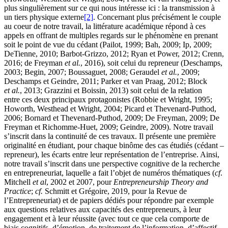
plus singulièrement sur ce qui nous intéresse ici : la transmission à
un tiers physique externe
[2]
. Concernant plus précisément le couple
au coeur de notre travail, la littérature académique répond à ces
appels en offrant de multiples regards sur le phénomène en prenant
soit le point de vue du cédant (Pailot, 1999; Bah, 2009; Ip, 2009;
DeTienne, 2010; Barbot-Grizzo, 2012; Ryan et Power, 2012; Crenn,
2016; de Freyman
et al.
, 2016), soit celui du repreneur (Deschamps,
2003; Begin, 2007; Boussaguet, 2008; Geraudel
et al.
, 2009;
Deschamps et Geindre, 2011; Parker et van Praag, 2012; Block
et al.
, 2013; Grazzini et Boissin, 2013) soit celui de la relation
entre ces deux principaux protagonistes (Robbie et Wright, 1995;
Howorth, Westhead et Wright, 2004; Picard et Thevenard-Puthod,
2006; Bornard et Thevenard-Puthod, 2009; De Freyman, 2009; De
Freyman et Richomme-Huet, 2009; Geindre, 2009). Notre travail
s’inscrit dans la continuité de ces travaux. Il présente une première
originalité en étudiant, pour chaque binôme des cas étudiés (cédant –
repreneur), les écarts entre leur représentation de l’entreprise. Ainsi,
notre travail s’inscrit dans une perspective cognitive de la recherche
en entrepreneuriat, laquelle a fait l’objet de numéros thématiques (
cf
.
Mitchell
et al
, 2002 et 2007, pour
Entrepreneurship Theory and
Practice
;
cf.
Schmitt et Grégoire, 2019, pour la Revue de
l’Entrepreneuriat) et de papiers dédiés pour répondre par exemple
aux questions relatives aux capacités des entrepreneurs, à leur
engagement et à leur réussite (avec tout ce que cela comporte de
biais cognitifs, d’émotion, de traitement de l’information, d’affectif,