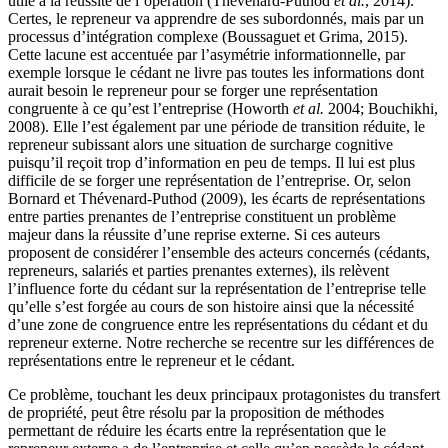
utile à la réussite de l’opération (Thevenard-Puthod
et al.
, 2014).
Certes, le repreneur va apprendre de ses subordonnés, mais par un
processus d’intégration complexe (Boussaguet et Grima, 2015).
Cette lacune est accentuée par l’asymétrie informationnelle, par
exemple lorsque le cédant ne livre pas toutes les informations dont
aurait besoin le repreneur pour se forger une représentation
congruente à ce qu’est l’entreprise (Howorth
et al.
2004; Bouchikhi,
2008). Elle l’est également par une période de transition réduite, le
repreneur subissant alors une situation de surcharge cognitive
puisqu’il reçoit trop d’information en peu de temps. Il lui est plus
difficile de se forger une représentation de l’entreprise. Or, selon
Bornard et Thévenard-Puthod (2009), les écarts de représentations
entre parties prenantes de l’entreprise constituent un problème
majeur dans la réussite d’une reprise externe. Si ces auteurs
proposent de considérer l’ensemble des acteurs concernés (cédants,
repreneurs, salariés et parties prenantes externes), ils relèvent
l’influence forte du cédant sur la représentation de l’entreprise telle
qu’elle s’est forgée au cours de son histoire ainsi que la nécessité
d’une zone de congruence entre les représentations du cédant et du
repreneur externe. Notre recherche se recentre sur les différences de
représentations entre le repreneur et le cédant.
Ce problème, touchant les deux principaux protagonistes du transfert
de propriété, peut être résolu par la proposition de méthodes
permettant de réduire les écarts entre la représentation que le