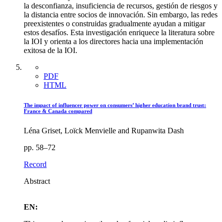
la desconfianza, insuficiencia de recursos, gestión de riesgos y
la distancia entre socios de innovación. Sin embargo, las redes
preexistentes o construidas gradualmente ayudan a mitigar
estos desafíos. Esta investigación enriquece la literatura sobre
la IOI y orienta a los directores hacia una implementación
exitosa de la IOI.
PDF
HTML
The impact of influencer power on consumers’ higher education brand trust:
France & Canada compared
Léna Griset, Loïck Menvielle and Rupanwita Dash
pp. 58–72
Record
Abstract
EN: