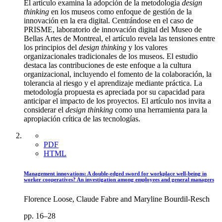
El artículo examina la adopción de la metodología
design
thinking
en los museos como enfoque de gestión de la
innovación en la era digital. Centrándose en el caso de
PRISME, laboratorio de innovación digital del Museo de
Bellas Artes de Montreal, el artículo revela las tensiones entre
los principios del
design thinking
y los valores
organizacionales tradicionales de los museos. El estudio
destaca las contribuciones de este enfoque a la cultura
organizacional, incluyendo el fomento de la colaboración, la
tolerancia al riesgo y el aprendizaje mediante práctica. La
metodología propuesta es apreciada por su capacidad para
anticipar el impacto de los proyectos. El artículo nos invita a
considerar el
design thinking
como una herramienta para la
apropiación crítica de las tecnologías.
PDF
HTML
Management innovations: A double-edged sword for workplace well-being in
worker cooperatives? An investigation among employees and general managers
Florence Loose, Claude Fabre and Maryline Bourdil-Resch
pp. 16–28