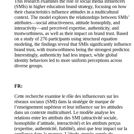
This research examines the role of social media influencers
(SMIs) in higher education brand strategy, focusing on how
their characteristics influence attitudes in a multicultural
context. The model explores the relationships between SMIs’
attributes—social attractiveness, attitude homophily, and
interactivity—and perceived expertise, authenticity, and
trustworthiness, as well as their impact on brand trust. Based
on a study of 276 participants using structural equation
modeling, the findings reveal that SMIs significantly influence
brand trust, with trustworthiness being the strongest predictor.
Interestingly, authenticity had less impact, while global
identity behaviors led to more uniform perceptions across
diverse groups.
FR:
Cette recherche examine le rôle des influenceurs sur les
réseaux sociaux (SMI) dans la stratégie de marque de
l’enseignement supérieur et leur influence sur les attitudes
dans un contexte multiculturel. Le modèle analyse les
relations entre les attributs des SMI (attractivité sociale,
homophilie d’attitude, interactivité) et les attributs perçus
(expertise, authenticité, fiabilité), ainsi que leur impact sur la
confiance dans la marque. L’étude, menée auprès de