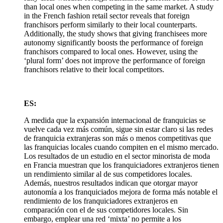
than local ones when competing in the same market. A study
in the French fashion retail sector reveals that foreign
franchisors perform similarly to their local counterparts.
Additionally, the study shows that giving franchisees more
autonomy significantly boosts the performance of foreign
franchisors compared to local ones. However, using the
‘plural form’ does not improve the performance of foreign
franchisors relative to their local competitors.
ES:
A medida que la expansión internacional de franquicias se
vuelve cada vez más común, sigue sin estar claro si las redes
de franquicia extranjeras son más o menos competitivas que
las franquicias locales cuando compiten en el mismo mercado.
Los resultados de un estudio en el sector minorista de moda
en Francia muestran que los franquiciadores extranjeros tienen
un rendimiento similar al de sus competidores locales.
Además, nuestros resultados indican que otorgar mayor
autonomía a los franquiciados mejora de forma más notable el
rendimiento de los franquiciadores extranjeros en
comparación con el de sus competidores locales. Sin
embargo, emplear una red ‘mixta’ no permite a los