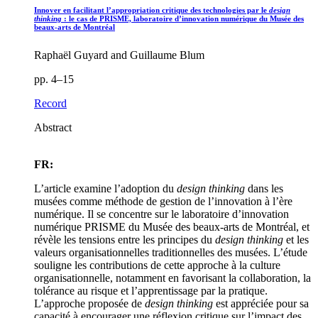
Innover en facilitant l’appropriation critique des technologies par le
design
thinking
: le cas de PRISME, laboratoire d’innovation numérique du Musée des
beaux-arts de Montréal
Raphaël Guyard and Guillaume Blum
pp. 4–15
Record
Abstract
FR:
L’article examine l’adoption du
design thinking
dans les
musées comme méthode de gestion de l’innovation à l’ère
numérique. Il se concentre sur le laboratoire d’innovation
numérique PRISME du Musée des beaux-arts de Montréal, et
révèle les tensions entre les principes du
design thinking
et les
valeurs organisationnelles traditionnelles des musées. L’étude
souligne les contributions de cette approche à la culture
organisationnelle, notamment en favorisant la collaboration, la
tolérance au risque et l’apprentissage par la pratique.
L’approche proposée de
design thinking
est appréciée pour sa
capacité à encourager une réflexion critique sur l’impact des