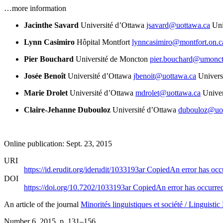
…more information
Jacinthe Savard
Université d’Ottawa
jsavard@uottawa.ca
Uni
Lynn Casimiro
Hôpital Montfort
lynncasimiro@montfort.on.c
Pier Bouchard
Université de Moncton
pier.bouchard@umonct
Josée Benoît
Université d’Ottawa
jbenoit@uottawa.ca
Univers
Marie Drolet
Université d’Ottawa
mdrolet@uottawa.ca
Univer
Claire-Jehanne Dubouloz
Université d’Ottawa
dubouloz@uot
Online publication: Sept. 23, 2015
URI
https://id.erudit.org/iderudit/1033193ar
Copied
An error has occ
DOI
https://doi.org/10.7202/1033193ar
Copied
An error has occurre
An article of the journal
Minorités linguistiques et société / Linguisti
Number 6, 2015
, p. 131–156