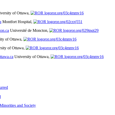
versity of Ottawa,
ror.org/03c4mmv16
a
Montfort Hospital,
ror.org/02crzj551
on.ca
Université de Moncton,
ror.org/029tnqt29
ity of Ottawa,
ror.org/03c4mmv16
sity of Ottawa,
ror.org/03c4mmv16
tawa.ca
University of Ottawa,
ror.org/03c4mmv16
urred
d
c Minorities and Society