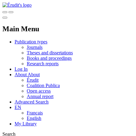
Main Menu
Publication types
Journals
Theses and dissertations
Books and proceedings
Research reports
Log In
About
About
Érudit
Coalition Publica
Open access
Annual report
Advanced Search
EN
Français
English
My Library
Search