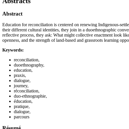
Abstracts
Abstract
Education for reconciliation is centered on renewing Indigenous-settler 
their different cultural identities, they join in a duoethnographic conve
reflective process, they ask: What might collective enactment look lik
openness, and the strength of land-based and grassroots learning oppor
Keywords:
reconciliation,
duoethnography,
education,
praxis,
dialogue,
journey,
réconciliation,
duo-ethnographie,
éducation,
pratique,
dialogue,
parcours
Résumé