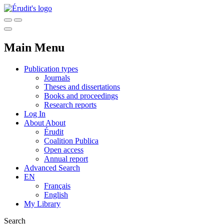
Main Menu
Publication types
Journals
Theses and dissertations
Books and proceedings
Research reports
Log In
About
About
Érudit
Coalition Publica
Open access
Annual report
Advanced Search
EN
Français
English
My Library
Search