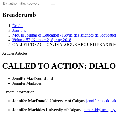
Breadcrumb
Érudit
Journals
McGill Journal of Education / Revue des sciences de l'éducati
Volume 53, Number 2, Spring 2018
CALLED TO ACTION: DIALOGUE AROUND PRAXIS F
Articles
Articles
CALLED TO ACTION: DIAL
Jennifer MacDonald
and
Jennifer Markides
…more information
Jennifer MacDonald
University of Calgary
jennifer.macdona
Jennifer Markides
University of Calgary
jmmarkid@ucalgary