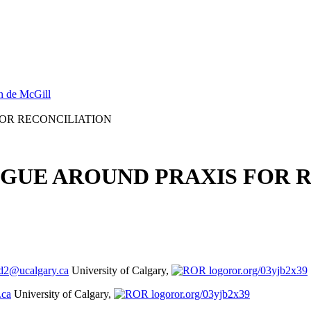
on de McGill
OR RECONCILIATION
OGUE AROUND PRAXIS FOR 
ld2@ucalgary.ca
University of Calgary,
ror.org/03yjb2x39
.ca
University of Calgary,
ror.org/03yjb2x39