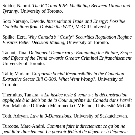
Snider, Naomi.
The ICC and R2P: Vacillating Between Utopia and
Tyranny
, University of Toronto.
Soto Naranjo, Davide.
International Trade and Energy: Possible
Contributions from Outside the WTO
, McGill University.
Spilke, Ezra.
Why Canada’s “Costly” Securities Regulation Regime
Ensures Better Decision-Making
, University of Toronto.
Taeput, Tina.
Delinquent Democracy: Examining the Nature, Scope
and Effects of the Trend towards Greater Criminal Enfranchisement
,
University of Toronto.
Tahir, Mariam.
Corporate Social Responsibility in the Canadian
Extractive Sector Bill C-300: What Went Wrong?
, University of
Toronto.
Thermitus, Tamara.
« La justice reste à venir » : la déconstruction
appliquée à la décision de la Cour suprême du Canada dans l’arrêt
Bou Malhab c Diffusion Métromédia CMR Inc., Université McGill.
Toth, Adryan.
Law in 3-Dimensions
, University of Saskatchewan.
Turcotte, Marc-André.
Comment faire indirectement ce qu’on ne
peut faire directement. Le pouvoir fédéral de dépenser à l’épreuve