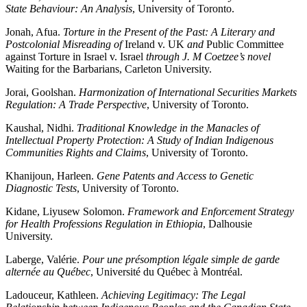
State Behaviour: An Analysis
, University of Toronto.
Jonah, Afua.
Torture in the Present of the Past: A Literary and
Postcolonial Misreading of
Ireland v. UK
and
Public Committee
against Torture in Israel v. Israel
through J. M Coetzee’s novel
Waiting for the Barbarians, Carleton University.
Jorai, Goolshan.
Harmonization of International Securities Markets
Regulation: A Trade Perspective
, University of Toronto.
Kaushal, Nidhi.
Traditional Knowledge in the Manacles of
Intellectual Property Protection: A Study of Indian Indigenous
Communities Rights and Claims
, University of Toronto.
Khanijoun, Harleen.
Gene Patents and Access to Genetic
Diagnostic Tests
, University of Toronto.
Kidane, Liyusew Solomon.
Framework and Enforcement Strategy
for Health Professions Regulation in Ethiopia
, Dalhousie
University.
Laberge, Valérie.
Pour une présomption légale simple de garde
alternée au Québec
, Université du Québec à Montréal.
Ladouceur, Kathleen.
Achieving Legitimacy: The Legal