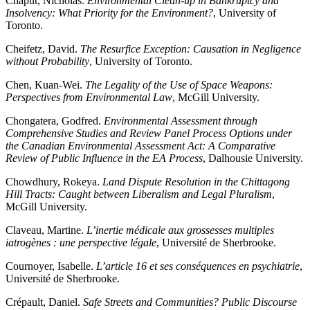
Chaput, Nicholas.
Environmental Clean-up in Bankruptcy and
Insolvency: What Priority for the Environment?
, University of
Toronto.
Cheifetz, David.
The Resurfice Exception: Causation in Negligence
without Probability
, University of Toronto.
Chen, Kuan-Wei.
The Legality of the Use of Space Weapons:
Perspectives from Environmental Law
, McGill University.
Chongatera, Godfred.
Environmental Assessment through
Comprehensive Studies and Review Panel Process Options under
the Canadian Environmental Assessment Act: A Comparative
Review of Public Influence in the EA Process
, Dalhousie University.
Chowdhury, Rokeya.
Land Dispute Resolution in the Chittagong
Hill Tracts: Caught between Liberalism and Legal Pluralism
,
McGill University.
Claveau, Martine.
L’inertie médicale aux grossesses multiples
iatrogènes : une perspective légale
, Université de Sherbrooke.
Cournoyer, Isabelle.
L’article 16 et ses conséquences en psychiatrie
,
Université de Sherbrooke.
Crépault, Daniel.
Safe Streets and Communities? Public Discourse