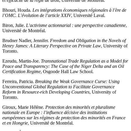
et efficacité de la règle de droit
, Université de Montréal.
Bhouri, Houda.
Les intégrations économiques régionales à l’ère de
l’OMC. L’évolution de l’article XXIV
, Université Laval.
Biron, Julie.
L’activisme actionnarial : une perspective canadienne
,
Université de Montréal.
Brudner Nadler, Jennifer.
Freedom and Obligation in the Novels of
Henry James: A Literary Perspective on Private Law
, University of
Toronto.
Ezeudu, Martin-Joe.
Transnational Trade Regulation as a Model for
Peace and Transparency: The Case of the Niger Delta and an Oil
Certification Regime
, Osgoode Hall Law School.
Ferreira, Patricia.
Breaking the Weak Governance Curse: Using
Unconventional Global Regulation to Facilitate Governance
Reform in Resource-rich Developing Countries
, University of
Toronto.
Giroux, Marie Hélène.
Protection des minorités et pluralisme
nationale en Europe : l’influence décisive des institutions
européennes sur les régimes de protection des minorités en France
et en Hongrie
, Université de Montréal.