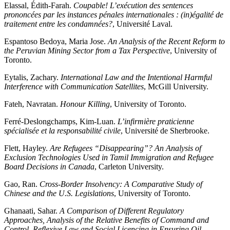
Elassal, Édith-Farah.
Coupable! L’exécution des sentences
prononcées par les instances pénales internationales : (in)égalité de
traitement entre les condamnées?
, Université Laval.
Espantoso Bedoya, Maria Jose.
An Analysis of the Recent Reform to
the Peruvian Mining Sector from a Tax Perspective
, University of
Toronto.
Eytalis, Zachary.
International Law and the Intentional Harmful
Interference with Communication Satellites
, McGill University.
Fateh, Navratan.
Honour Killing
, University of Toronto.
Ferré-Deslongchamps, Kim-Luan.
L’infirmière praticienne
spécialisée et la responsabilité civile
, Université de Sherbrooke.
Flett, Hayley.
Are Refugees “Disappearing”? An Analysis of
Exclusion Technologies Used in Tamil Immigration and Refugee
Board Decisions in Canada
, Carleton University.
Gao, Ran.
Cross-Border Insolvency: A Comparative Study of
Chinese and the U.S. Legislations
, University of Toronto.
Ghanaati, Sahar.
A Comparison of Different Regulatory
Approaches, Analysis of the Relative Benefits of Command and
Control, Reflexive Law and Social Licencing in Ensuring Oil