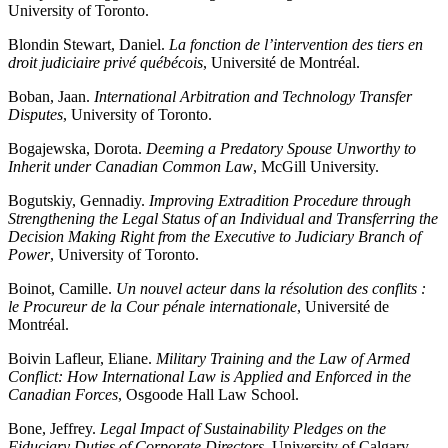
University of Toronto.
Blondin Stewart, Daniel.
La fonction de l’intervention des tiers en
droit judiciaire privé québécois
, Université de Montréal.
Boban, Jaan.
International Arbitration and Technology Transfer
Disputes
, University of Toronto.
Bogajewska, Dorota.
Deeming a Predatory Spouse Unworthy to
Inherit under Canadian Common Law
, McGill University.
Bogutskiy, Gennadiy.
Improving Extradition Procedure through
Strengthening the Legal Status of an Individual and Transferring the
Decision Making Right from the Executive to Judiciary Branch of
Power
, University of Toronto.
Boinot, Camille.
Un nouvel acteur dans la résolution des conflits :
le Procureur de la Cour pénale internationale
, Université de
Montréal.
Boivin Lafleur, Eliane.
Military Training and the Law of Armed
Conflict: How International Law is Applied and Enforced in the
Canadian Forces
, Osgoode Hall Law School.
Bone, Jeffrey.
Legal Impact of Sustainability Pledges on the
Fiduciary Duties of Corporate Directors
, University of Calgary.