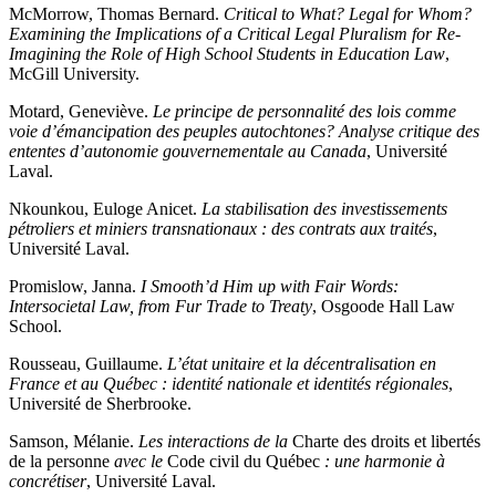
McMorrow, Thomas Bernard.
Critical to What? Legal for Whom?
Examining the Implications of a Critical Legal Pluralism for Re-
Imagining the Role of High School Students in Education Law
,
McGill University.
Motard, Geneviève.
Le principe de personnalité des lois comme
voie d’émancipation des peuples autochtones? Analyse critique des
ententes d’autonomie gouvernementale au Canada
, Université
Laval.
Nkounkou, Euloge Anicet.
La stabilisation des investissements
pétroliers et miniers transnationaux : des contrats aux traités
,
Université Laval.
Promislow, Janna.
I Smooth’d Him up with Fair Words:
Intersocietal Law, from Fur Trade to Treaty
, Osgoode Hall Law
School.
Rousseau, Guillaume.
L’état unitaire et la décentralisation en
France et au Québec : identité nationale et identités régionales
,
Université de Sherbrooke.
Samson, Mélanie.
Les interactions de la
Charte des droits et libertés
de la personne
avec le
Code civil du Québec
: une harmonie à
concrétiser
, Université Laval.