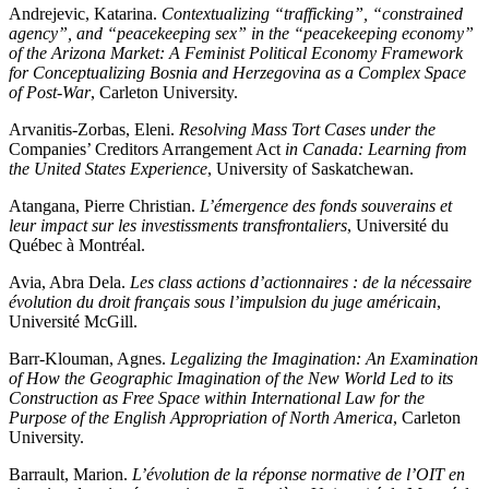
Andrejevic, Katarina.
Contextualizing “trafficking”, “constrained
agency”, and “peacekeeping sex” in the “peacekeeping economy”
of the Arizona Market: A Feminist Political Economy Framework
for Conceptualizing Bosnia and Herzegovina as a Complex Space
of Post-War
, Carleton University.
Arvanitis-Zorbas, Eleni.
Resolving Mass Tort Cases under the
Companies’ Creditors Arrangement Act
in Canada: Learning from
the United States Experience
, University of Saskatchewan.
Atangana, Pierre Christian.
L’émergence des fonds souverains et
leur impact sur les investissments transfrontaliers
, Université du
Québec à Montréal.
Avia, Abra Dela.
Les class actions d’actionnaires : de la nécessaire
évolution du droit français sous l’impulsion du juge américain
,
Université McGill.
Barr-Klouman, Agnes.
Legalizing the Imagination: An Examination
of How the Geographic Imagination of the New World Led to its
Construction as Free Space within International Law for the
Purpose of the English Appropriation of North America
, Carleton
University.
Barrault, Marion.
L’évolution de la réponse normative de l’OIT en