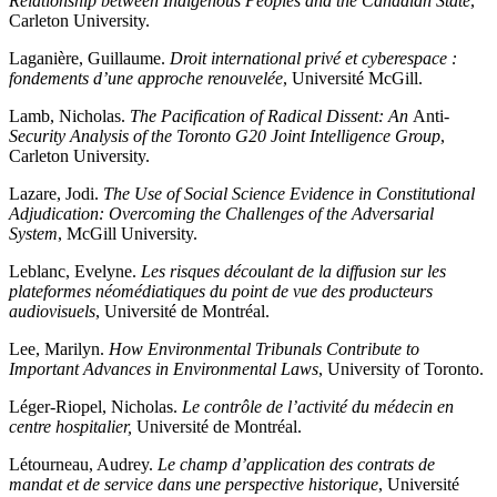
Relationship between Indigenous Peoples and the Canadian State
,
Carleton University.
Laganière, Guillaume.
Droit international privé et cyberespace :
fondements d’une approche renouvelée
, Université McGill.
Lamb, Nicholas.
The Pacification of Radical Dissent: An
Anti
-
Security Analysis of the Toronto G20 Joint Intelligence Group
,
Carleton University.
Lazare, Jodi.
The Use of Social Science Evidence in Constitutional
Adjudication: Overcoming the Challenges of the Adversarial
System
, McGill University.
Leblanc, Evelyne.
Les risques découlant de la diffusion sur les
plateformes néomédiatiques du point de vue des producteurs
audiovisuels
, Université de Montréal.
Lee, Marilyn.
How Environmental Tribunals Contribute to
Important Advances in Environmental Laws
, University of Toronto.
Léger-Riopel, Nicholas.
Le contrôle de l’activité du médecin en
centre hospitalier,
Université de Montréal.
Létourneau, Audrey.
Le champ d’application des contrats de
mandat et de service dans une perspective historique
, Université