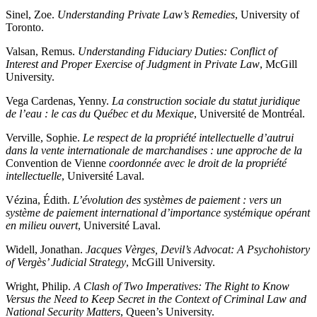
Sinel, Zoe.
Understanding Private Law’s Remedies
, University of
Toronto.
Valsan, Remus.
Understanding Fiduciary Duties: Conflict of
Interest and Proper Exercise of Judgment in Private Law
, McGill
University.
Vega Cardenas, Yenny.
La construction sociale du statut juridique
de l’eau : le cas du Québec et du Mexique
, Université de Montréal.
Verville, Sophie.
Le respect de la propriété intellectuelle d’autrui
dans la vente internationale de marchandises : une approche de la
Convention de Vienne
coordonnée avec le droit de la propriété
intellectuelle
, Université Laval.
Vézina, Édith.
L’évolution des systèmes de paiement : vers un
système de paiement international d’importance systémique opérant
en milieu ouvert
, Université Laval.
Widell, Jonathan.
Jacques Vèrges, Devil’s Advocat: A Psychohistory
of Vergès’ Judicial Strategy
, McGill University.
Wright, Philip.
A Clash of Two Imperatives: The Right to Know
Versus the Need to Keep Secret in the Context of Criminal Law and
National Security Matters
, Queen’s University.