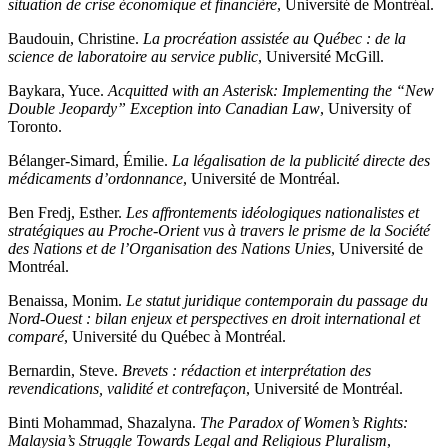
situation de crise économique et financière
, Université de Montréal.
Baudouin, Christine.
La procréation assistée au Québec : de la
science de laboratoire au service public
, Université McGill.
Baykara, Yuce.
Acquitted with an Asterisk: Implementing the “New
Double Jeopardy” Exception into Canadian Law
, University of
Toronto.
Bélanger-Simard, Émilie.
La légalisation de la publicité directe des
médicaments d’ordonnance
, Université de Montréal.
Ben Fredj, Esther.
Les affrontements idéologiques nationalistes et
stratégiques au Proche-Orient vus à travers le prisme de la Société
des Nations et de l’Organisation des Nations Unies
, Université de
Montréal.
Benaissa, Monim.
Le statut juridique contemporain du passage du
Nord-Ouest : bilan enjeux et perspectives en droit international et
comparé
, Université du Québec à Montréal.
Bernardin, Steve.
Brevets : rédaction et interprétation des
revendications, validité et contrefaçon
, Université de Montréal.
Binti Mohammad, Shazalyna.
The Paradox of Women’s Rights:
Malaysia’s Struggle Towards Legal and Religious Pluralism
,