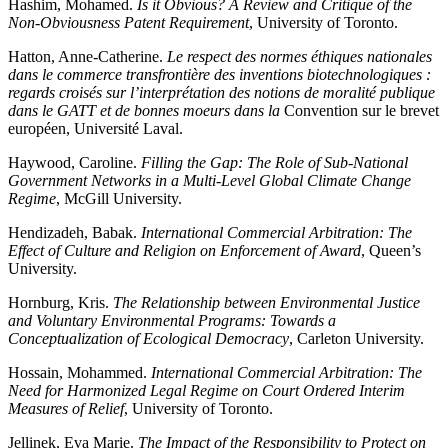
Hashim, Mohamed.
Is it Obvious? A Review and Critique of the
Non-Obviousness Patent Requirement
, University of Toronto.
Hatton, Anne-Catherine.
Le respect des normes éthiques nationales
dans le commerce transfrontière des inventions biotechnologiques :
regards croisés sur l’interprétation des notions de moralité publique
dans le GATT et de bonnes moeurs dans la
Convention sur le brevet
européen, Université Laval.
Haywood, Caroline.
Filling the Gap: The Role of Sub-National
Government Networks in a Multi-Level Global Climate Change
Regime
, McGill University.
Hendizadeh, Babak.
International Commercial Arbitration: The
Effect of Culture and Religion on Enforcement of Award
, Queen’s
University.
Hornburg, Kris.
The Relationship between Environmental Justice
and Voluntary Environmental Programs: Towards a
Conceptualization of Ecological Democracy
, Carleton University.
Hossain, Mohammed.
International Commercial Arbitration: The
Need for Harmonized Legal Regime on Court Ordered Interim
Measures of Relief
, University of Toronto.
Jellinek, Eva Marie.
The Impact of the Responsibility to Protect on