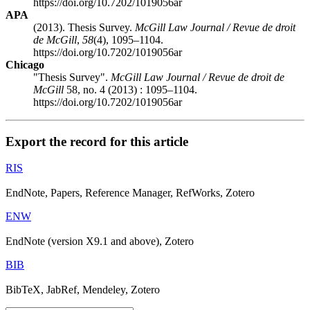
https://doi.org/10.7202/1019056ar
APA
(2013). Thesis Survey.
McGill Law Journal / Revue de droit
de McGill
,
58
(4), 1095–1104.
https://doi.org/10.7202/1019056ar
Chicago
"Thesis Survey".
McGill Law Journal / Revue de droit de
McGill
58, no. 4 (2013) : 1095–1104.
https://doi.org/10.7202/1019056ar
Export the record for this article
RIS
EndNote, Papers, Reference Manager, RefWorks, Zotero
ENW
EndNote (version X9.1 and above), Zotero
BIB
BibTeX, JabRef, Mendeley, Zotero