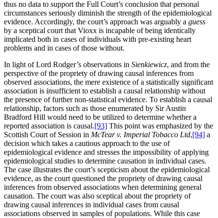
thus no data to support the Full Court’s conclusion that personal
circumstances seriously diminish the strength of the epidemiological
evidence. Accordingly, the court’s approach was arguably a
guess
by a sceptical court that Vioxx is incapable of being identically
implicated both in cases of individuals with pre-existing heart
problems and in cases of those without.
In light of Lord Rodger’s observations in
Sienkiewicz
, and from the
perspective of the propriety of drawing causal inferences from
observed associations, the mere existence of a statistically significant
association is insufficient to establish a causal relationship without
the presence of further non-statistical evidence. To establish a causal
relationship, factors such as those enumerated by Sir Austin
Bradford Hill would need to be utilized to determine whether a
reported association is causal.
[93]
This point was emphasized by the
Scottish Court of Session in
McTear v. Imperial Tobacco Ltd
,
[94]
a
decision which takes a cautious approach to the use of
epidemiological evidence and stresses the impossibility of applying
epidemiological studies to determine causation in individual cases.
The case illustrates the court’s scepticism about the epidemiological
evidence, as the court questioned the propriety of drawing causal
inferences from observed associations when determining general
causation. The court was also sceptical about the propriety of
drawing causal inferences in individual cases from causal
associations observed in samples of populations. While this case