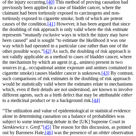
of the injury occurring.
[40]
This method of proving causation had
previously been applied in a case of bladder cancer, where the
claimant had been tortiously exposed to carcinogens and non-
tortiously exposed to cigarette smoke, both of which are potent
causes of the condition.
[41]
However, it has been argued that since
the doubling of risk approach is only valid where the risk estimate
represents “
mutually exclusive
ways in which the injury may have
been caused” and is sought “to estimate the likelihood it was one
way which had operated in a particular case rather than one of the
other possible ways.”
[42]
As such, the doubling of risk approach is
not validly applicable as a method to cases of bladder cancer, where
the mechanism by which an agent (e.g., amines) present in two
sources (e.g., occupational amine exposure and amines contained in
cigarette smoke) causes bladder cancer is unknown.
[43]
By contrast,
such comparisons of risk estimates in the doubling of risk approach
would be statistically valid where the estimates relate to mechanisms
which, even if their details are not understood, are known to involve
different agents, such as a birth defect that may be attributable
either
to a medicinal product
or
to a background risk.
[44]
“The utilization and value of epidemiological or statistical evidence
alone in determining causation on a balance of probabilities was
subject to some interesting debate in the [UK] Supreme Court in
Sienkiewicz v. Greif
.”
[45]
The reason for this discussion, as pointed
out by Baroness Hale,
[46]
was the presence of an
obiter
observation