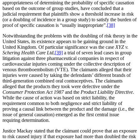
appropriateness of determining the probability of specific causation
based on the outcome of group studies, have concluded that a
judicial requirement that plaintiffs show a threshold increase in risk
(or a doubling of incidence in a group study) to satisfy the burden of
proof of specific causation is “usually inappropriate”.
[38]
Notwithstanding the problems with the doubling of risk theory in the
United States, its existence appears to be gaining ground in the
United Kingdom. Of particular significance was the case
XYZ v.
Schering Health Care Ltd
,
[39]
a trial of seven lead cases in group
litigation against three pharmaceutical companies in respect of
cardiovascular injuries coming under the collective description of
venous thromboembolism (VTE). The claimants alleged that their
injuries were caused by taking the defendants’ different brands of
third-generation combined oral contraceptives. The claimants
alleged that the products they took were defective under the
Consumer Protection Act 1987
and the
Product Liability Directive
.
While the cause of action was based on strict liability, the
requirement common to both negligence and strict liability of
proving a causal link between the product and the damage (i.e., the
issue of general causation) emerged as the first central issue
requiring determination.
Justice Mackay stated that the claimant could prove that an exposure
to risk caused injury if that exposure had more than doubled the risk