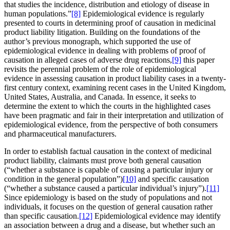
that studies the incidence, distribution and etiology of disease in
human populations.”
[8]
Epidemiological evidence is regularly
presented to courts in determining proof of causation in medicinal
product liability litigation. Building on the foundations of the
author’s previous monograph, which supported the use of
epidemiological evidence in dealing with problems of proof of
causation in alleged cases of adverse drug reactions,
[9]
this paper
revisits the perennial problem of the role of epidemiological
evidence in assessing causation in product liability cases in a twenty-
first century context, examining recent cases in the United Kingdom,
United States, Australia, and Canada. In essence, it seeks to
determine the extent to which the courts in the highlighted cases
have been pragmatic and fair in their interpretation and utilization of
epidemiological evidence, from the perspective of both consumers
and pharmaceutical manufacturers.
In order to establish factual causation in the context of medicinal
product liability, claimants must prove both general causation
(“whether a substance is capable of causing a particular injury or
condition in the general population”)
[10]
and specific causation
(“whether a substance caused a particular individual’s injury”).
[11]
Since epidemiology is based on the study of populations and not
individuals, it focuses on the question of general causation rather
than specific causation.
[12]
Epidemiological evidence may identify
an association between a drug and a disease, but whether such an