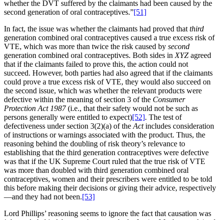
whether the DVT suffered by the claimants had been caused by the
second generation of oral contraceptives.”
[51]
In fact, the issue was whether the claimants had proved that
third
generation combined oral contraceptives caused a true excess risk of
VTE, which was more than twice the risk caused by
second
generation combined oral contraceptives. Both sides in
XYZ
agreed
that if the claimants failed to prove this, the action could not
succeed. However, both parties had also agreed that if the claimants
could prove a true excess risk of VTE, they would also succeed on
the second issue, which was whether the relevant products were
defective within the meaning of section 3 of the
Consumer
Protection Act 1987
(i.e., that their safety would not be such as
persons generally were entitled to expect)
[52]
. The test of
defectiveness under section 3(2)(a) of the
Act
includes consideration
of instructions or warnings associated with the product. Thus, the
reasoning behind the doubling of risk theory’s relevance to
establishing that the third generation contraceptives were defective
was that if the UK Supreme Court ruled that the true risk of VTE
was more than doubled with third generation combined oral
contraceptives, women and their prescribers were entitled to be told
this before making their decisions or giving their advice, respectively
—and they had not been.
[53]
Lord Phillips’ reasoning seems to ignore the fact that causation was