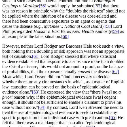
since in such cases the material contribution rule in
Bonnington
Castings v. Wardlaw
[56]
would apply, he submitted
[57]
that there
was no reason in principle why the “doubles the risk test” should not
be applied where the initiation of a disease was dose-related and
there had been consecutive exposures to an agent or agents that
cause the disease (e.g.,
McGhee v. National Coal Board
).
[58]
Lord
Phillips regarded
Hotson v. East Berks Area Health Authority
[59]
as
an example of the latter situation.
[60]
However, neither Lord Rodger nor Baroness Hale took such a view,
both holding that a doubling of risk approach was not an appropriate
test of causation.
[61]
Lord Rodger stressed that where statistical
evidence established that exposure to a substance more than doubled
the
risk
of a disease, this would not amount to proof, on the balance
of probabilities, that the exposure actually
caused
the disease.
[62]
Meanwhile, Lord Dyson did not “find it necessary to decide
whether there are any circumstances in which, as a matter of English
law, causation can be proved on the basis of epidemiological
evidence alone.”
[63]
He expressed the view that “there [was] no
a
priori
reason why, if the epidemiological evidence [was] cogent
enough, it should not be sufficient to enable a claimant to prove his
case without more.”
[64]
By contrast, Lord Kerr stressed the need to
treat the use of epidemiological evidence to seek to establish any
specific proposition in an individual case with great caution.
[65]
He
felt that there was a real danger that “so-called ‘epidemiological