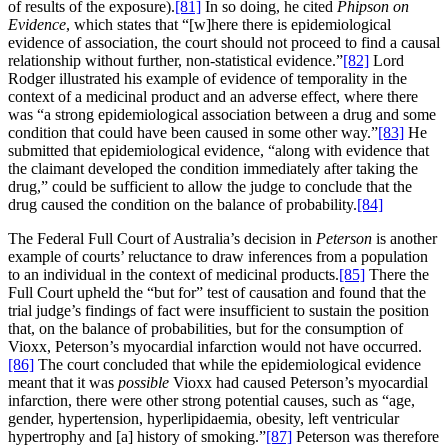
of results of the exposure).
[81]
In so doing, he cited
Phipson on
Evidence
, which states that “[w]here there is epidemiological
evidence of association, the court should not proceed to find a causal
relationship without further, non-statistical evidence.”
[82]
Lord
Rodger illustrated his example of evidence of temporality in the
context of a medicinal product and an adverse effect, where there
was “a strong epidemiological association between a drug and some
condition that could have been caused in some other way.”
[83]
He
submitted that epidemiological evidence, “along with evidence that
the claimant developed the condition immediately after taking the
drug,” could be sufficient to allow the judge to conclude that the
drug caused the condition on the balance of probability.
[84]
The Federal Full Court of Australia’s decision in
Peterson
is another
example of courts’ reluctance to draw inferences from a population
to an individual in the context of medicinal products.
[85]
There the
Full Court upheld the “but for” test of causation and found that the
trial judge’s findings of fact were insufficient to sustain the position
that, on the balance of probabilities, but for the consumption of
Vioxx, Peterson’s myocardial infarction would not have occurred.
[86]
The court concluded that while the epidemiological evidence
meant that it was
possible
Vioxx had caused Peterson’s myocardial
infarction, there were other strong potential causes, such as “age,
gender, hypertension, hyperlipidaemia, obesity, left ventricular
hypertrophy and [a] history of smoking.”
[87]
Peterson was therefore