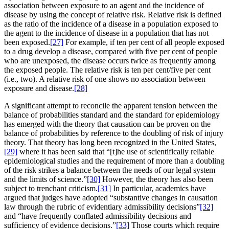
association between exposure to an agent and the incidence of
disease by using the concept of relative risk. Relative risk is defined
as the ratio of the incidence of a disease in a population exposed to
the agent to the incidence of disease in a population that has not
been exposed.
[27]
For example, if ten per cent of all people exposed
to a drug develop a disease, compared with five per cent of people
who are unexposed, the disease occurs twice as frequently among
the exposed people. The relative risk is ten per cent/five per cent
(i.e., two). A relative risk of one shows no association between
exposure and disease.
[28]
A significant attempt to reconcile the apparent tension between the
balance of probabilities standard and the standard for epidemiology
has emerged with the theory that causation can be proven on the
balance of probabilities by reference to the doubling of risk of injury
theory. That theory has long been recognized in the United States,
[29]
where it has been said that “[t]he use of scientifically reliable
epidemiological studies and the requirement of more than a doubling
of the risk strikes a balance between the needs of our legal system
and the limits of science.”
[30]
However, the theory has also been
subject to trenchant criticism.
[31]
In particular, academics have
argued that judges have adopted “substantive changes in causation
law through the rubric of evidentiary admissibility decisions”
[32]
and “have frequently conflated admissibility decisions and
sufficiency of evidence decisions.”
[33]
Those courts which require