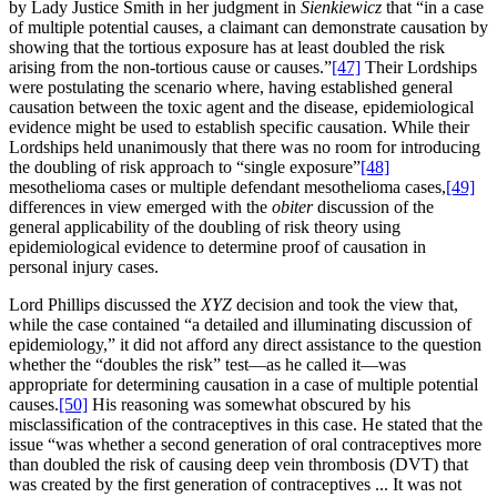
by Lady Justice Smith in her judgment in
Sienkiewicz
that “in a case
of multiple potential causes, a claimant can demonstrate causation by
showing that the tortious exposure has at least doubled the risk
arising from the non-tortious cause or causes.”
[47]
Their Lordships
were postulating the scenario where, having established general
causation between the toxic agent and the disease, epidemiological
evidence might be used to establish specific causation. While their
Lordships held unanimously that there was no room for introducing
the doubling of risk approach to “single exposure”
[48]
mesothelioma cases or multiple defendant mesothelioma cases,
[49]
differences in view emerged with the
obiter
discussion of the
general applicability of the doubling of risk theory using
epidemiological evidence to determine proof of causation in
personal injury cases.
Lord Phillips discussed the
XYZ
decision and took the view that,
while the case contained “a detailed and illuminating discussion of
epidemiology,” it did not afford any direct assistance to the question
whether the “doubles the risk” test—as he called it—was
appropriate for determining causation in a case of multiple potential
causes.
[50]
His reasoning was somewhat obscured by his
misclassification of the contraceptives in this case. He stated that the
issue “was whether a second generation of oral contraceptives more
than doubled the risk of causing deep vein thrombosis (DVT) that
was created by the first generation of contraceptives ... It was not