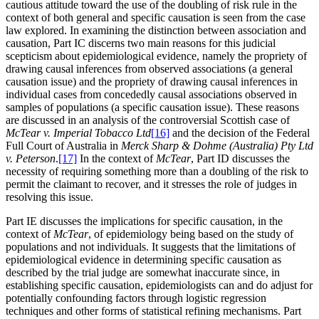
cautious attitude toward the use of the doubling of risk rule in the
context of both general and specific causation is seen from the case
law explored. In examining the distinction between association and
causation, Part IC discerns two main reasons for this judicial
scepticism about epidemiological evidence, namely the propriety of
drawing causal inferences from observed associations (a general
causation issue) and the propriety of drawing causal inferences in
individual cases from concededly causal associations observed in
samples of populations (a specific causation issue). These reasons
are discussed in an analysis of the controversial Scottish case of
McTear v. Imperial Tobacco Ltd
[16]
and the decision of the Federal
Full Court of Australia in
Merck Sharp & Dohme (Australia) Pty Ltd
v. Peterson
.
[17]
In the context of
McTear
, Part ID discusses the
necessity of requiring something more than a doubling of the risk to
permit the claimant to recover, and it stresses the role of judges in
resolving this issue.
Part IE discusses the implications for specific causation, in the
context of
McTear
, of epidemiology being based on the study of
populations and not individuals. It suggests that the limitations of
epidemiological evidence in determining specific causation as
described by the trial judge are somewhat inaccurate since, in
establishing specific causation, epidemiologists can and do adjust for
potentially confounding factors through logistic regression
techniques and other forms of statistical refining mechanisms. Part