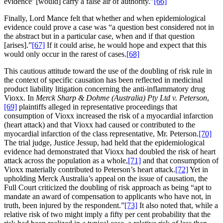
evidence’ [would] carry a false air of authority.”
[66]
Finally, Lord Mance felt that whether and when epidemiological
evidence could prove a case was “a question best considered not in
the abstract but in a particular case, when and if that question
[arises].”
[67]
If it could arise, he would hope and expect that this
would only occur in the rarest of cases.
[68]
This cautious attitude toward the use of the doubling of risk rule in
the context of specific causation has been reflected in medicinal
product liability litigation concerning the anti-inflammatory drug
Vioxx. In
Merck Sharp & Dohme (Australia) Pty Ltd v. Peterson
,
[69]
plaintiffs alleged in representative proceedings that
consumption of Vioxx increased the risk of a myocardial infarction
(heart attack) and that Vioxx had caused or contributed to the
myocardial infarction of the class representative, Mr. Peterson.
[70]
The trial judge, Justice Jessup, had held that the epidemiological
evidence had demonstrated that Vioxx had doubled the risk of heart
attack across the population as a whole,
[71]
and that consumption of
Vioxx materially contributed to Peterson’s heart attack.
[72]
Yet in
upholding Merck Australia’s appeal on the issue of causation, the
Full Court criticized the doubling of risk approach as being “apt to
mandate an award of compensation to applicants who have not, in
truth, been injured by the respondent.”
[73]
It also noted that, while a
relative risk of two might imply a fifty per cent probability that the