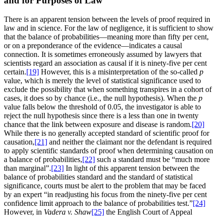
and for Purposes of Law
There is an apparent tension between the levels of proof required in
law and in science. For the law of negligence, it is sufficient to show
that the balance of probabilities—meaning more than fifty per cent,
or on a preponderance of the evidence—indicates a causal
connection. It is sometimes erroneously assumed by lawyers that
scientists regard an association as causal if it is ninety-five per cent
certain.
[19]
However, this is a misinterpretation of the so-called
p
value, which is merely the level of statistical significance used to
exclude the possibility that when something transpires in a cohort of
cases, it does so by chance (i.e., the null hypothesis). When the
p
value falls below the threshold of 0.05, the investigator is able to
reject the null hypothesis since there is a less than one in twenty
chance that the link between exposure and disease is random.
[20]
While there is no generally accepted standard of scientific proof for
causation,
[21]
and neither the claimant nor the defendant is required
to apply scientific standards of proof when determining causation on
a balance of probabilities,
[22]
such a standard must be “much more
than marginal”.
[23]
In light of this apparent tension between the
balance of probabilities standard and the standard of statistical
significance, courts must be alert to the problem that may be faced
by an expert “in readjusting his focus from the ninety-five per cent
confidence limit approach to the balance of probabilities test.”
[24]
However, in
Vadera v. Shaw
[25]
the English Court of Appeal