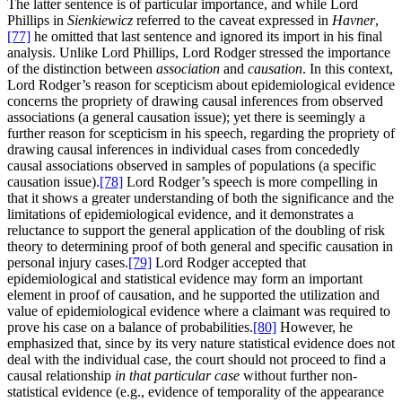
The latter sentence is of particular importance, and while Lord
Phillips in
Sienkiewicz
referred to the caveat expressed in
Havner
,
[77]
he omitted that last sentence and ignored its import in his final
analysis. Unlike Lord Phillips, Lord Rodger stressed the importance
of the distinction between
association
and
causation
. In this context,
Lord Rodger’s reason for scepticism about epidemiological evidence
concerns the propriety of drawing causal inferences from observed
associations (a general causation issue); yet there is seemingly a
further reason for scepticism in his speech, regarding the propriety of
drawing causal inferences in individual cases from concededly
causal associations observed in samples of populations (a specific
causation issue).
[78]
Lord Rodger’s speech is more compelling in
that it shows a greater understanding of both the significance and the
limitations of epidemiological evidence, and it demonstrates a
reluctance to support the general application of the doubling of risk
theory to determining proof of both general and specific causation in
personal injury cases.
[79]
Lord Rodger accepted that
epidemiological and statistical evidence may form an important
element in proof of causation, and he supported the utilization and
value of epidemiological evidence where a claimant was required to
prove his case on a balance of probabilities.
[80]
However, he
emphasized that, since by its very nature statistical evidence does not
deal with the individual case, the court should not proceed to find a
causal relationship
in that particular case
without further non-
statistical evidence (e.g., evidence of temporality of the appearance