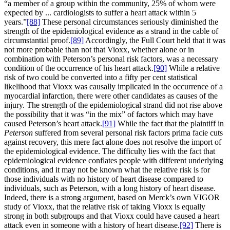
“a member of a group within the community, 25% of whom were
expected by ... cardiologists to suffer a heart attack within 5
years.”
[88]
These personal circumstances seriously diminished the
strength of the epidemiological evidence as a strand in the cable of
circumstantial proof.
[89]
Accordingly, the Full Court held that it was
not more probable than not that Vioxx, whether alone or in
combination with Peterson’s personal risk factors, was a necessary
condition of the occurrence of his heart attack.
[90]
While a relative
risk of two could be converted into a fifty per cent statistical
likelihood that Vioxx was causally implicated in the occurrence of a
myocardial infarction, there were other candidates as causes of the
injury. The strength of the epidemiological strand did not rise above
the possibility that it was “in the mix” of factors which may have
caused Peterson’s heart attack.
[91]
While the fact that the plaintiff in
Peterson
suffered from several personal risk factors prima facie cuts
against recovery, this mere fact alone does not resolve the import of
the epidemiological evidence. The difficulty lies with the fact that
epidemiological evidence conflates people with different underlying
conditions, and it may not be known what the relative risk is for
those individuals with no history of heart disease compared to
individuals, such as Peterson, with a long history of heart disease.
Indeed, there is a strong argument, based on Merck’s own VIGOR
study of Vioxx, that the relative risk of taking Vioxx is equally
strong in both subgroups and that Vioxx could have caused a heart
attack even in someone with a history of heart disease.
[92]
There is