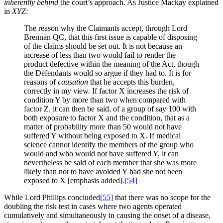
inherently behind
the court’s approach. As Justice Mackay explained
in
XYZ
:
The reason why the Claimants accept, through Lord
Brennan QC, that this first issue is capable of disposing
of the claims should be set out. It is not because an
increase of less than two would fail to render the
product defective within the meaning of the Act, though
the Defendants would so argue if they had to. It is for
reasons of
causation
that he accepts this burden,
correctly in my view. If factor X increases the risk of
condition Y by more than two when compared with
factor Z, it can then be said, of a group of say 100 with
both exposure to factor X and the condition, that as a
matter of probability more than 50 would not have
suffered Y without being exposed to X. If medical
science cannot identify the members of the group who
would and who would not have suffered Y, it can
nevertheless be said of each member that she was more
likely than not to have avoided Y had she not been
exposed to X [emphasis added].
[54]
While Lord Phillips concluded
[55]
that there was no scope for the
doubling the risk test in cases where two agents operated
cumulatively and simultaneously in causing the onset of a disease,