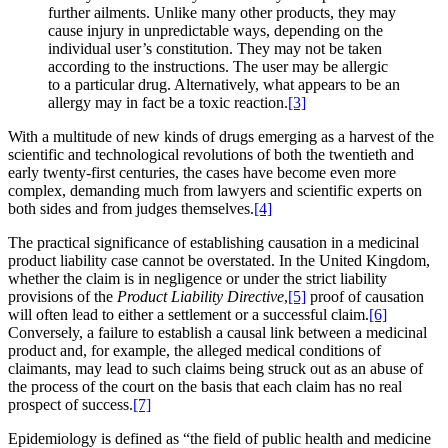
further ailments. Unlike many other products, they may
cause injury in unpredictable ways, depending on the
individual user’s constitution. They may not be taken
according to the instructions. The user may be allergic
to a particular drug. Alternatively, what appears to be an
allergy may in fact be a toxic reaction.
[3]
With a multitude of new kinds of drugs emerging as a harvest of the
scientific and technological revolutions of both the twentieth and
early twenty-first centuries, the cases have become even more
complex, demanding much from lawyers and scientific experts on
both sides and from judges themselves.
[4]
The practical significance of establishing causation in a medicinal
product liability case cannot be overstated. In the United Kingdom,
whether the claim is in negligence or under the strict liability
provisions of the
Product Liability Directive
,
[5]
proof of causation
will often lead to either a settlement or a successful claim.
[6]
Conversely, a failure to establish a causal link between a medicinal
product and, for example, the alleged medical conditions of
claimants, may lead to such claims being struck out as an abuse of
the process of the court on the basis that each claim has no real
prospect of success.
[7]
Epidemiology is defined as “the field of public health and medicine