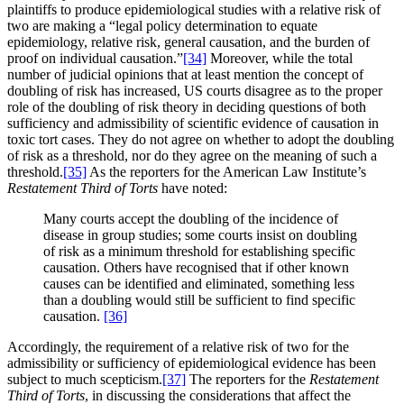
plaintiffs to produce epidemiological studies with a relative risk of
two are making a “legal policy determination to equate
epidemiology, relative risk, general causation, and the burden of
proof on individual causation.”
[34]
Moreover, while the total
number of judicial opinions that at least mention the concept of
doubling of risk has increased, US courts disagree as to the proper
role of the doubling of risk theory in deciding questions of both
sufficiency and admissibility of scientific evidence of causation in
toxic tort cases. They do not agree on whether to adopt the doubling
of risk as a threshold, nor do they agree on the meaning of such a
threshold.
[35]
As the reporters for the American Law Institute’s
Restatement Third of Torts
have noted:
Many courts accept the doubling of the incidence of
disease in group studies; some courts insist on doubling
of risk as a minimum threshold for establishing specific
causation. Others have recognised that if other known
causes can be identified and eliminated, something less
than a doubling would still be sufficient to find specific
causation.
[36]
Accordingly, the requirement of a relative risk of two for the
admissibility or sufficiency of epidemiological evidence has been
subject to much scepticism.
[37]
The reporters for the
Restatement
Third of Torts
, in discussing the considerations that affect the