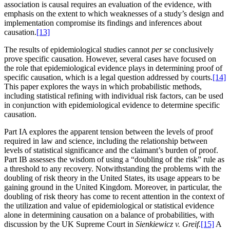
association is causal requires an evaluation of the evidence, with
emphasis on the extent to which weaknesses of a study’s design and
implementation compromise its findings and inferences about
causation.
[13]
The results of epidemiological studies cannot
per se
conclusively
prove specific causation. However, several cases have focused on
the role that epidemiological evidence plays in determining proof of
specific causation, which is a legal question addressed by courts.
[14]
This paper explores the ways in which probabilistic methods,
including statistical refining with individual risk factors, can be used
in conjunction with epidemiological evidence to determine specific
causation.
Part IA explores the apparent tension between the levels of proof
required in law and science, including the relationship between
levels of statistical significance and the claimant’s burden of proof.
Part IB assesses the wisdom of using a “doubling of the risk” rule as
a threshold to any recovery. Notwithstanding the problems with the
doubling of risk theory in the United States, its usage appears to be
gaining ground in the United Kingdom. Moreover, in particular, the
doubling of risk theory has come to recent attention in the context of
the utilization and value of epidemiological or statistical evidence
alone in determining causation on a balance of probabilities, with
discussion by the UK Supreme Court in
Sienkiewicz v. Greif.
[15]
A