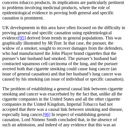
concerns tobacco products, its implications are particularly pertinent
to problems involving medicinal products, where the role of
epidemiological evidence in proving both general and specific
causation is prominent.
UK developments in this area have often focused on the difficulty in
proving general and specific causation using epidemiological
evidence
[95]
derived from trends in general populations. This was
graphically illustrated by
McTear.
In that case, the pursuer, the
widow of a smoker, sought to recover damages from the defenders,
who had manufactured the John Player brand cigarettes that the
pursuer’s late husband had smoked. The pursuer’s husband had
contracted squamous cell carcinoma of the lung, and the pursuer
averred both that cigarette smoking could cause lung cancer (an
issue of general causation) and that her husband’s lung cancer was
caused by his smoking (an issue of individual or specific causation).
The problem of establishing a general causal link between cigarette
smoking and cancer was exacerbated by the fact that, unlike all the
cigarette companies in the United States and all the other cigarette
companies in the United Kingdom, Imperial Tobacco had not
accepted that there was a causal link between smoking and disease,
especially lung cancer.
[96]
In respect of establishing general
causation, Lord Nimmo Smith concluded that, in the absence of
such an admission, and indeed of any evidence that this was an