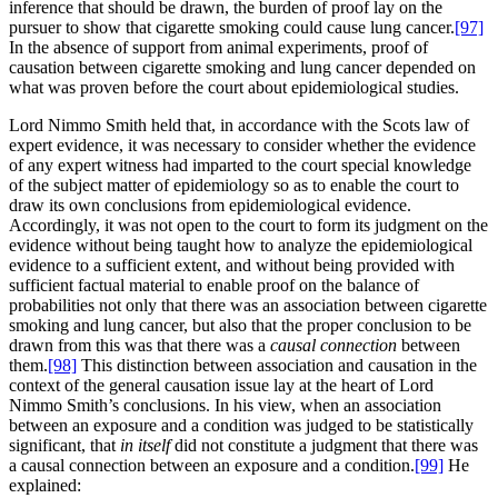
inference that should be drawn, the burden of proof lay on the
pursuer to show that cigarette smoking could cause lung cancer.
[97]
In the absence of support from animal experiments, proof of
causation between cigarette smoking and lung cancer depended on
what was proven before the court about epidemiological studies.
Lord Nimmo Smith held that, in accordance with the Scots law of
expert evidence, it was necessary to consider whether the evidence
of any expert witness had imparted to the court special knowledge
of the subject matter of epidemiology so as to enable the court to
draw its own conclusions from epidemiological evidence.
Accordingly, it was not open to the court to form its judgment on the
evidence without being taught how to analyze the epidemiological
evidence to a sufficient extent, and without being provided with
sufficient factual material to enable proof on the balance of
probabilities not only that there was an association between cigarette
smoking and lung cancer, but also that the proper conclusion to be
drawn from this was that there was a
causal connection
between
them.
[98]
This distinction between association and causation in the
context of the general causation issue lay at the heart of Lord
Nimmo Smith’s conclusions. In his view, when an association
between an exposure and a condition was judged to be statistically
significant, that
in itself
did not constitute a judgment that there was
a causal connection between an exposure and a condition.
[99]
He
explained: