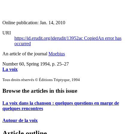
Online publication: Jan. 14, 2010
URI
https://id.erudit.org/iderudit/13952ac
Copied
An error has
occurred
An article of the journal
Moebius
Number 60, Spring 1994
, p. 25–27
La voix
Tous droits réservés © Éditions Triptyque, 1994
Browse the articles in this issue
La voix dans la chanson : quelques questions en marge de
quelques rencontres
Autour de la voix
Article outline