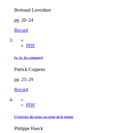
Bertrand Laverdure
pp. 20–24
Record
PDF
Le, la, les critique(s)
Patrick Coppens
pp. 25–29
Record
PDF
L’exercice du coeur au coeur de la pensée
Philippe Haeck