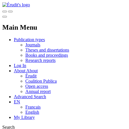
Main Menu
Publication types
Journals
Theses and dissertations
Books and proceedings
Research reports
Log In
About
About
Érudit
Coalition Publica
Open access
Annual report
Advanced Search
EN
Français
English
My Library
Search