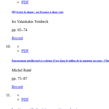
PDF
(D)’écrire la danse : ou Errance à deux voix
Iro Valaskakis Tembeck
pp. 65–74
Record
PDF
Engagement intellectuel et critique d’art dans le milieu de la musique savante : l’his
Michel Ratté
pp. 75–87
Record
PDF