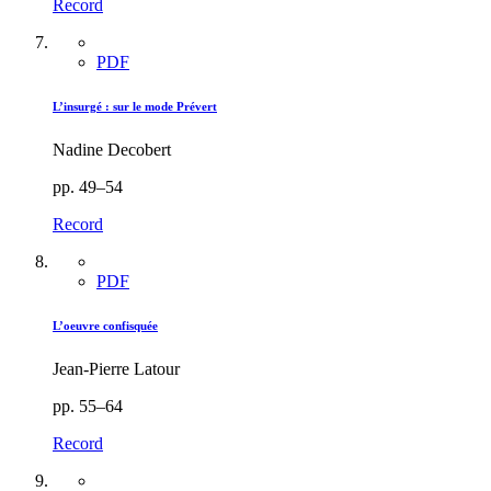
Record
PDF
L’insurgé : sur le mode Prévert
Nadine Decobert
pp. 49–54
Record
PDF
L’oeuvre confisquée
Jean-Pierre Latour
pp. 55–64
Record