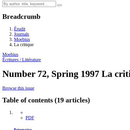
Breadcrumb
Érudit
Journals
Moebius
La critique
Moebius
Écritures / Littérature
Number 72, Spring 1997
La cri
Browse this issue
Table of contents (19 articles)
PDF
Présentation