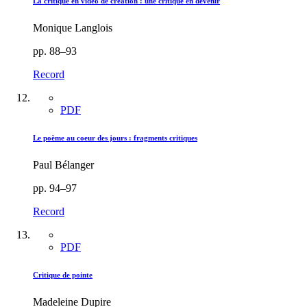
La critique en vidéo de création : une critique en devenir
Monique Langlois
pp. 88–93
Record
PDF
Le poème au coeur des jours : fragments critiques
Paul Bélanger
pp. 94–97
Record
PDF
Critique de pointe
Madeleine Dupire