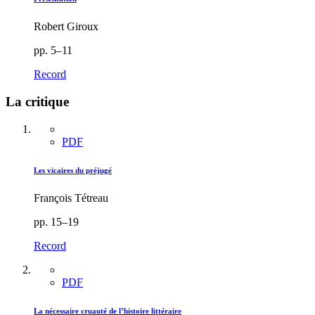
Robert Giroux
pp. 5–11
Record
La critique
PDF
Les vicaires du préjugé
François Tétreau
pp. 15–19
Record
PDF
La nécessaire cruauté de l’histoire littéraire