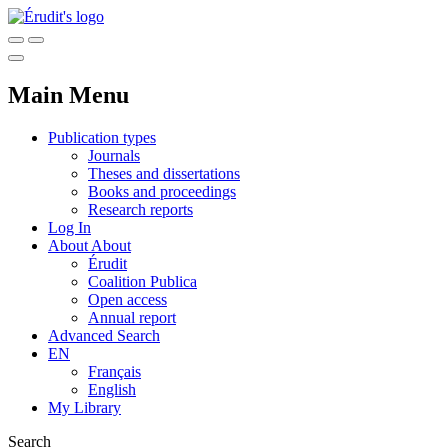
Main Menu
Publication types
Journals
Theses and dissertations
Books and proceedings
Research reports
Log In
About
About
Érudit
Coalition Publica
Open access
Annual report
Advanced Search
EN
Français
English
My Library
Search