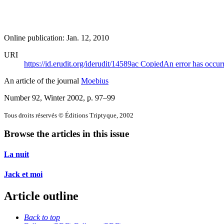
Online publication: Jan. 12, 2010
URI
https://id.erudit.org/iderudit/14589ac
Copied
An error has occur
An article of the journal
Moebius
Number 92, Winter 2002
, p. 97–99
Tous droits réservés © Éditions Triptyque, 2002
Browse the articles in this issue
La nuit
Jack et moi
Article outline
Back to top