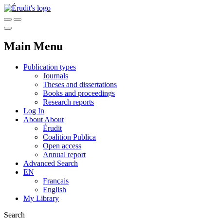
Main Menu
Publication types
Journals
Theses and dissertations
Books and proceedings
Research reports
Log In
About
About
Érudit
Coalition Publica
Open access
Annual report
Advanced Search
EN
Français
English
My Library
Search