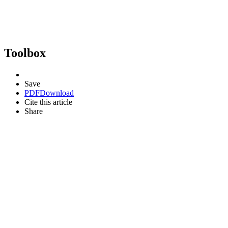
Toolbox
Save
PDF
Download
Cite this article
Share