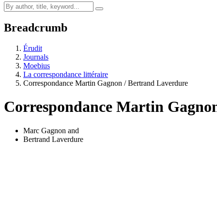
Breadcrumb
Érudit
Journals
Moebius
La correspondance littéraire
Correspondance Martin Gagnon / Bertrand Laverdure
Correspondance Martin Gagnon
Marc Gagnon
and
Bertrand Laverdure