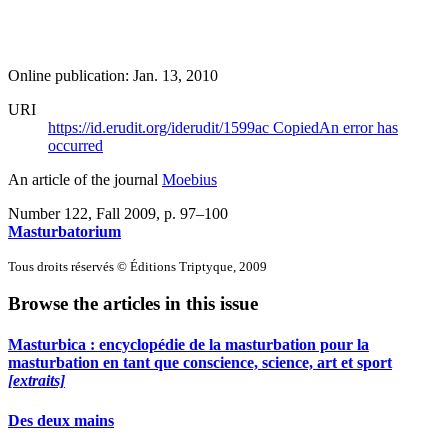
Online publication: Jan. 13, 2010
URI
https://id.erudit.org/iderudit/1599ac
Copied
An error has
occurred
An article of the journal
Moebius
Number 122, Fall 2009
, p. 97–100
Masturbatorium
Tous droits réservés © Éditions Triptyque, 2009
Browse the articles in this issue
Masturbica : encyclopédie de la masturbation pour la
masturbation en tant que conscience, science, art et sport
[extraits]
Des deux mains