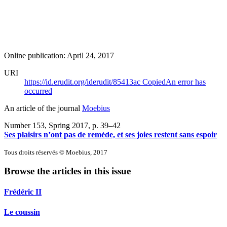
Online publication: April 24, 2017
URI
https://id.erudit.org/iderudit/85413ac
Copied
An error has
occurred
An article of the journal
Moebius
Number 153, Spring 2017
, p. 39–42
Ses plaisirs n’ont pas de remède, et ses joies restent sans espoir
Tous droits réservés © Moebius, 2017
Browse the articles in this issue
Frédéric II
Le coussin