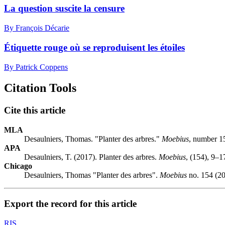
La question suscite la censure
By François Décarie
Étiquette rouge où se reproduisent les étoiles
By Patrick Coppens
Citation Tools
Cite this article
MLA
Desaulniers, Thomas. "Planter des arbres."
Moebius
, number 1
APA
Desaulniers, T. (2017). Planter des arbres.
Moebius
, (154), 9–1
Chicago
Desaulniers, Thomas "Planter des arbres".
Moebius
no. 154 (20
Export the record for this article
RIS