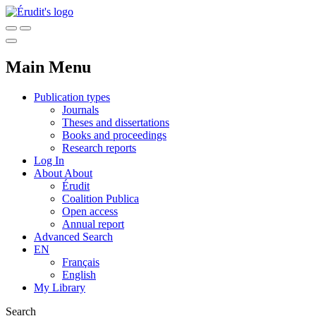
Main Menu
Publication types
Journals
Theses and dissertations
Books and proceedings
Research reports
Log In
About
About
Érudit
Coalition Publica
Open access
Annual report
Advanced Search
EN
Français
English
My Library
Search