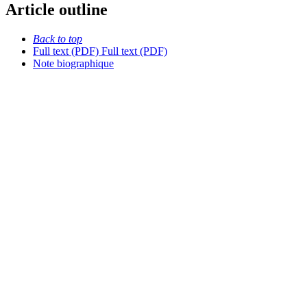
Article outline
Back to top
Full text (PDF)
Full text (PDF)
Note biographique