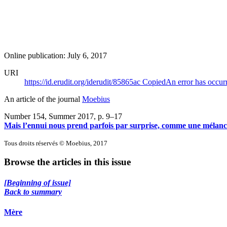
Online publication: July 6, 2017
URI
https://id.erudit.org/iderudit/85865ac
Copied
An error has occur
An article of the journal
Moebius
Number 154, Summer 2017
, p. 9–17
Mais l’ennui nous prend parfois par surprise, comme une mélancol
Tous droits réservés © Moebius, 2017
Browse the articles in this issue
[Beginning of issue]
Back to summary
Mère