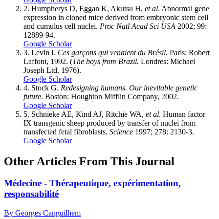
2.
Humpherys D, Eggan K, Akutsu H,
et al
. Abnormal gene
expression in cloned mice derived from embryonic stem cell
and cumulus cell nuclei.
Proc Natl Acad Sci USA
2002; 99:
12889-94.
Google Scholar
3.
Levin I.
Ces garçons qui venaient du Brésil.
Paris: Robert
Laffont, 1992. (
The boys from Brazil.
Londres: Michael
Joseph Ltd, 1976).
Google Scholar
4.
Stock G.
Redesigning humans. Our inevitable genetic
future
. Boston: Houghton Mifflin Company, 2002.
Google Scholar
5.
Schnieke AE, Kind AJ, Ritchie WA,
et al
. Human factor
IX transgenic sheep produced by transfer of nuclei from
transfected fetal fibroblasts.
Science
1997; 278: 2130-3.
Google Scholar
Other Articles From This Journal
Médecine - Thérapeutique, expérimentation,
responsabilité
By Georges Canguilhem