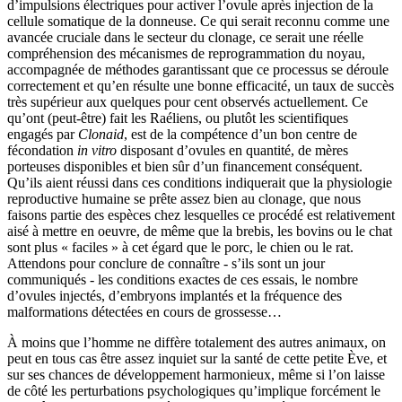
d’impulsions électriques pour activer l’ovule après injection de la
cellule somatique de la donneuse. Ce qui serait reconnu comme une
avancée cruciale dans le secteur du clonage, ce serait une réelle
compréhension des mécanismes de reprogrammation du noyau,
accompagnée de méthodes garantissant que ce processus se déroule
correctement et qu’en résulte une bonne efficacité, un taux de succès
très supérieur aux quelques pour cent observés actuellement. Ce
qu’ont (peut-être) fait les Raéliens, ou plutôt les scientifiques
engagés par
Clonaid
, est de la compétence d’un bon centre de
fécondation
in vitro
disposant d’ovules en quantité, de mères
porteuses disponibles et bien sûr d’un financement conséquent.
Qu’ils aient réussi dans ces conditions indiquerait que la physiologie
reproductive humaine se prête assez bien au clonage, que nous
faisons partie des espèces chez lesquelles ce procédé est relativement
aisé à mettre en oeuvre, de même que la brebis, les bovins ou le chat
sont plus « faciles » à cet égard que le porc, le chien ou le rat.
Attendons pour conclure de connaître - s’ils sont un jour
communiqués - les conditions exactes de ces essais, le nombre
d’ovules injectés, d’embryons implantés et la fréquence des
malformations détectées en cours de grossesse…
À moins que l’homme ne diffère totalement des autres animaux, on
peut en tous cas être assez inquiet sur la santé de cette petite Ève, et
sur ses chances de développement harmonieux, même si l’on laisse
de côté les perturbations psychologiques qu’implique forcément le