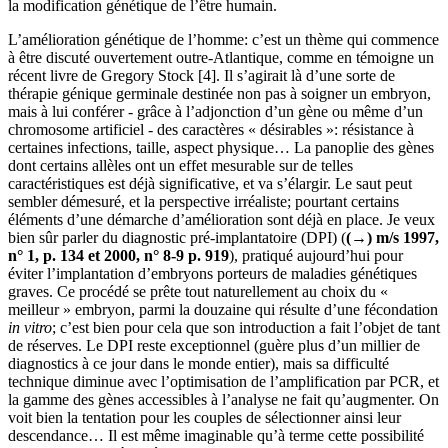
la modification génétique de l’être humain.
L’amélioration génétique de l’homme: c’est un thème qui commence
à être discuté ouvertement outre-Atlantique, comme en témoigne un
récent livre de Gregory Stock [4]. Il s’agirait là d’une sorte de
thérapie génique germinale destinée non pas à soigner un embryon,
mais à lui conférer - grâce à l’adjonction d’un gène ou même d’un
chromosome artificiel - des caractères « désirables »: résistance à
certaines infections, taille, aspect physique… La panoplie des gènes
dont certains allèles ont un effet mesurable sur de telles
caractéristiques est déjà significative, et va s’élargir. Le saut peut
sembler démesuré, et la perspective irréaliste; pourtant certains
éléments d’une démarche d’amélioration sont déjà en place. Je veux
bien sûr parler du diagnostic pré-implantatoire (DPI) (
(→) m/s 1997,
n° 1, p. 134 et 2000, n° 8-9 p. 919
), pratiqué aujourd’hui pour
éviter l’implantation d’embryons porteurs de maladies génétiques
graves. Ce procédé se prête tout naturellement au choix du «
meilleur » embryon, parmi la douzaine qui résulte d’une fécondation
in vitro
; c’est bien pour cela que son introduction a fait l’objet de tant
de réserves. Le DPI reste exceptionnel (guère plus d’un millier de
diagnostics à ce jour dans le monde entier), mais sa difficulté
technique diminue avec l’optimisation de l’amplification par PCR, et
la gamme des gènes accessibles à l’analyse ne fait qu’augmenter. On
voit bien la tentation pour les couples de sélectionner ainsi leur
descendance… Il est même imaginable qu’à terme cette possibilité