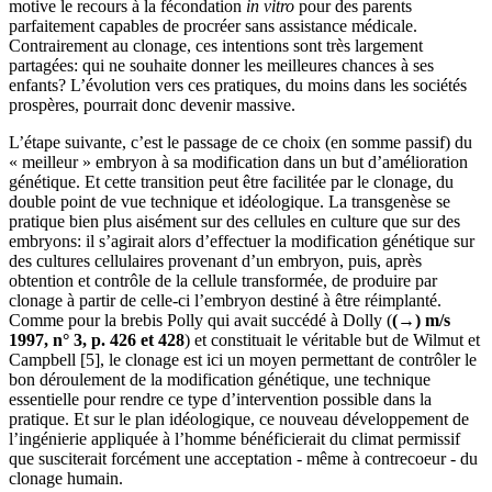
motive le recours à la fécondation
in vitro
pour des parents
parfaitement capables de procréer sans assistance médicale.
Contrairement au clonage, ces intentions sont très largement
partagées: qui ne souhaite donner les meilleures chances à ses
enfants? L’évolution vers ces pratiques, du moins dans les sociétés
prospères, pourrait donc devenir massive.
L’étape suivante, c’est le passage de ce choix (en somme passif) du
« meilleur » embryon à sa modification dans un but d’amélioration
génétique. Et cette transition peut être facilitée par le clonage, du
double point de vue technique et idéologique. La transgenèse se
pratique bien plus aisément sur des cellules en culture que sur des
embryons: il s’agirait alors d’effectuer la modification génétique sur
des cultures cellulaires provenant d’un embryon, puis, après
obtention et contrôle de la cellule transformée, de produire par
clonage à partir de celle-ci l’embryon destiné à être réimplanté.
Comme pour la brebis Polly qui avait succédé à Dolly (
(→) m/s
1997, n° 3, p. 426 et 428
) et constituait le véritable but de Wilmut et
Campbell [5], le clonage est ici un moyen permettant de contrôler le
bon déroulement de la modification génétique, une technique
essentielle pour rendre ce type d’intervention possible dans la
pratique. Et sur le plan idéologique, ce nouveau développement de
l’ingénierie appliquée à l’homme bénéficierait du climat permissif
que susciterait forcément une acceptation - même à contrecoeur - du
clonage humain.