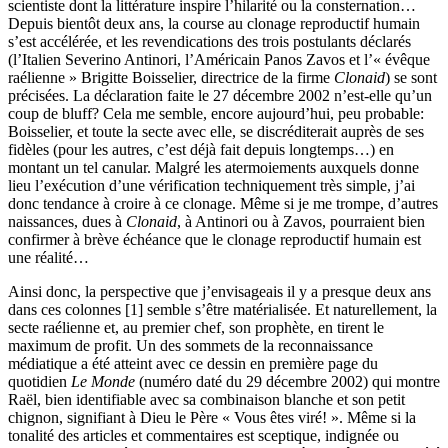
scientiste dont la littérature inspire l’hilarité ou la consternation…
Depuis bientôt deux ans, la course au clonage reproductif humain
s’est accélérée, et les revendications des trois postulants déclarés
(l’Italien Severino Antinori, l’Américain Panos Zavos et l’« évêque
raélienne » Brigitte Boisselier, directrice de la firme
Clonaid
) se sont
précisées. La déclaration faite le 27 décembre 2002 n’est-elle qu’un
coup de bluff? Cela me semble, encore aujourd’hui, peu probable:
Boisselier, et toute la secte avec elle, se discréditerait auprès de ses
fidèles (pour les autres, c’est déjà fait depuis longtemps…) en
montant un tel canular. Malgré les atermoiements auxquels donne
lieu l’exécution d’une vérification techniquement très simple, j’ai
donc tendance à croire à ce clonage. Même si je me trompe, d’autres
naissances, dues à
Clonaid
, à Antinori ou à Zavos, pourraient bien
confirmer à brève échéance que le clonage reproductif humain est
une réalité…
Ainsi donc, la perspective que j’envisageais il y a presque deux ans
dans ces colonnes [1] semble s’être matérialisée. Et naturellement, la
secte raélienne et, au premier chef, son prophète, en tirent le
maximum de profit. Un des sommets de la reconnaissance
médiatique a été atteint avec ce dessin en première page du
quotidien
Le Monde
(numéro daté du 29 décembre 2002) qui montre
Raël, bien identifiable avec sa combinaison blanche et son petit
chignon, signifiant à Dieu le Père « Vous êtes viré! ». Même si la
tonalité des articles et commentaires est sceptique, indignée ou