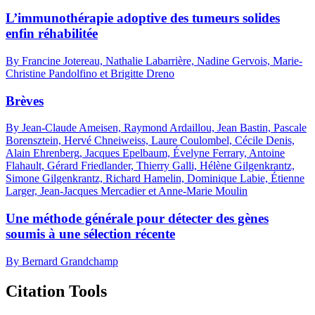
L’immunothérapie adoptive des tumeurs solides
enfin réhabilitée
By Francine Jotereau, Nathalie Labarrière, Nadine Gervois, Marie-
Christine Pandolfino et Brigitte Dreno
Brèves
By Jean-Claude Ameisen, Raymond Ardaillou, Jean Bastin, Pascale
Borensztein, Hervé Chneiweiss, Laure Coulombel, Cécile Denis,
Alain Ehrenberg, Jacques Epelbaum, Évelyne Ferrary, Antoine
Flahault, Gérard Friedlander, Thierry Galli, Hélène Gilgenkrantz,
Simone Gilgenkrantz, Richard Hamelin, Dominique Labie, Étienne
Larger, Jean-Jacques Mercadier et Anne-Marie Moulin
Une méthode générale pour détecter des gènes
soumis à une sélection récente
By Bernard Grandchamp
Citation Tools