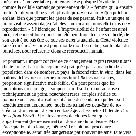
présence d’une véritable parthénogenèse puisque l’ovule tout
comme la cellule somatique proviennent de la « femme qui a ensuite
porté l’embryon. Il ne s’agit plus de pro- « création » (jusqu’ici un
enfant, bien que portant les gènes de ses parents, était un unique et
imprévisible assemblage d’allèles, une création nouvelle) mais de «
reproduction » à l’identique. L’imprévisibilité de l’enfant est ainsi
niée, cette incertitude qui est un élément fondateur de sa liberté, de
son droit à ne pas être ce que ses parents attendent. Cette violence
faite à un être à venir est pour moi le motif essentiel, sur le plan des
principes, pour refuser le clonage reproductif humain.
Et pourtant, l’impact concret de ce changement capital resterait sans
doute limité. La contraception est pratiquée par la majorité de la
population dans de nombreux pays; la fécondation
in vitro
, dans les
nations riches, ne concerne qu’environ 1 % des naissances,
proportion significative mais faible. On peut penser que les
indications du clonage, à supposer qu’il soit un jour autorisé et
techniquement au point, resteraient rares: couples stériles ou
homosexuels tenant absolument à une descendance qui leur soit
génétiquement apparentée, quelques tentatives peut-être de re-
création d’un enfant disparu en bas âge… Les petits Hitler de
The
boys from Brazil
[3] ou les armées de clones identiques
appartiennent (heureusement) au domaine du fantasme. Mais
l’acceptation du clonage, même s’il restait une procédure
exceptionnelle, serait très dangereuse par l’ouverture ainsi faite vers