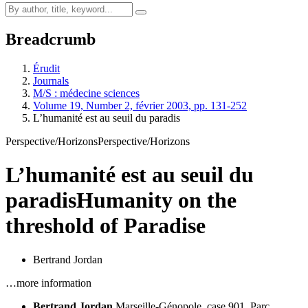
Breadcrumb
Érudit
Journals
M/S : médecine sciences
Volume 19, Number 2, février 2003, pp. 131-252
L’humanité est au seuil du paradis
Perspective/Horizons
Perspective/Horizons
L’humanité est au seuil du
paradis
Humanity on the
threshold of Paradise
Bertrand Jordan
…more information
Bertrand Jordan
Marseille-Génopole,
case 901,
Parc