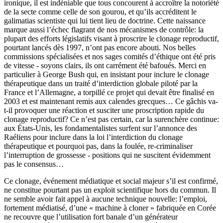
ironique, il est indéniable que tous concourent à accroître la notoriété
de la secte comme celle de son gourou, et qu’ils accréditent le
galimatias scientiste qui lui tient lieu de doctrine. Cette naissance
marque aussi l’échec flagrant de nos mécanismes de contrôle: la
plupart des efforts législatifs visant à proscrire le clonage reproductif,
pourtant lancés dès 1997, n’ont pas encore abouti. Nos belles
commissions spécialisées et nos sages comités d’éthique ont été pris
de vitesse - soyons clairs, ils ont carrément été bafoués. Merci en
particulier à George Bush qui, en insistant pour inclure le clonage
thérapeutique dans un traité d’interdiction globale piloté par la
France et l’Allemagne, a torpillé ce projet qui devait être finalisé en
2003 et est maintenant remis aux calendes grecques… Ce gâchis va-
t-il provoquer une réaction et susciter une proscription rapide du
clonage reproductif? Ce n’est pas certain, car la surenchère continue:
aux États-Unis, les fondamentalistes surfent sur l’annonce des
Raéliens pour inclure dans la loi l’interdiction du clonage
thérapeutique et pourquoi pas, dans la foulée, re-criminaliser
l’interruption de grossesse - positions qui ne suscitent évidemment
pas le consensus…
Ce clonage, événement médiatique et social majeur s’il est confirmé,
ne constitue pourtant pas un exploit scientifique hors du commun. Il
ne semble avoir fait appel à aucune technique nouvelle: l’emploi,
fortement médiatisé, d’une « machine à cloner » fabriquée en Corée
ne recouvre que l’utilisation fort banale d’un générateur