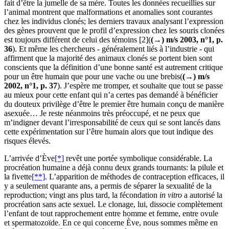
fait d’être la jumelle de sa mère. Toutes les données recueillies sur
l’animal montrent que malformations et anomalies sont courantes
chez les individus clonés; les derniers travaux analysant l’expression
des gènes prouvent que le profil d’expression chez les souris clonées
est toujours différent de celui des témoins [2](
(→) m/s 2003, n°1, p.
36
). Et même les chercheurs - généralement liés à l’industrie - qui
affirment que la majorité des animaux clonés se portent bien sont
conscients que la définition d’une bonne santé est autrement critique
pour un être humain que pour une vache ou une brebis(
(→) m/s
2002, n°1, p. 37
). J’espère me tromper, et souhaite que tout se passe
au mieux pour cette enfant qui n’a certes pas demandé à bénéficier
du douteux privilège d’être le premier être humain conçu de manière
asexuée… Je reste néanmoins très préoccupé, et ne peux que
m’indigner devant l’irresponsabilité de ceux qui se sont lancés dans
cette expérimentation sur l’être humain alors que tout indique des
risques élevés.
L’arrivée d’Ève
[*]
revêt une portée symbolique considérable. La
procréation humaine a déjà connu deux grands tournants: la pilule et
la fivette
[**]
. L’apparition de méthodes de contraception efficaces, il
y a seulement quarante ans, a permis de séparer la sexualité de la
reproduction; vingt ans plus tard, la fécondation
in vitro
a autorisé la
procréation sans acte sexuel. Le clonage, lui, dissocie complètement
l’enfant de tout rapprochement entre homme et femme, entre ovule
et spermatozoïde. En ce qui concerne Ève, nous sommes même en