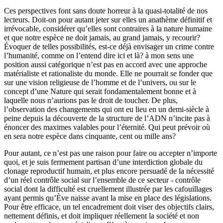
Ces perspectives font sans doute horreur à la quasi-totalité de nos
lecteurs. Doit-on pour autant jeter sur elles un anathème définitif et
irrévocable, considérer qu’elles sont contraires à la nature humaine
et que notre espèce ne doit jamais, au grand jamais, y recourir?
Évoquer de telles possibilités, est-ce déjà envisager un crime contre
l’humanité, comme on l’entend dire ici et là?
à
mon sens une
position aussi catégorique n’est pas en accord avec une approche
matérialiste et rationaliste du monde. Elle ne pourrait se fonder que
sur une vision religieuse de l’homme et de l’univers, ou sur le
concept d’une Nature qui serait fondamentalement bonne et à
laquelle nous n’aurions pas le droit de toucher. De plus,
l’observation des changements qui ont eu lieu en un demi-siècle à
peine depuis la découverte de la structure de l’ADN n’incite pas à
énoncer des maximes valables pour l’éternité. Qui peut prévoir où
en sera notre espèce dans cinquante, cent ou mille ans?
Pour autant, ce n’est pas une raison pour faire ou accepter n’importe
quoi, et je suis fermement partisan d’une interdiction globale du
clonage reproductif humain, et plus encore persuadé de la nécessité
d’un réel contrôle social sur l’ensemble de ce secteur - contrôle
social dont la difficulté est cruellement illustrée par les cafouillages
ayant permis qu’Ève naisse avant la mise en place des législations.
Pour être efficace, un tel encadrement doit viser des objectifs clairs,
nettement définis, et doit impliquer réellement la société et non