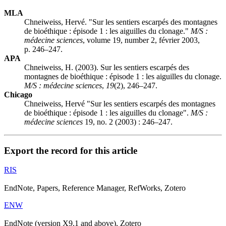
MLA
Chneiweiss, Hervé. "Sur les sentiers escarpés des montagnes
de bioéthique : épisode 1 : les aiguilles du clonage."
M/S :
médecine sciences
, volume 19, number 2, février 2003,
p. 246–247.
APA
Chneiweiss, H. (2003). Sur les sentiers escarpés des
montagnes de bioéthique : épisode 1 : les aiguilles du clonage.
M/S : médecine sciences
,
19
(2), 246–247.
Chicago
Chneiweiss, Hervé "Sur les sentiers escarpés des montagnes
de bioéthique : épisode 1 : les aiguilles du clonage".
M/S :
médecine sciences
19, no. 2 (2003) : 246–247.
Export the record for this article
RIS
EndNote, Papers, Reference Manager, RefWorks, Zotero
ENW
EndNote (version X9.1 and above), Zotero