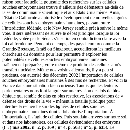
raison pour laquelle la poursuite des recherches sur les cellules
souches embryonnaires trouve d’ailleurs des défenseurs au-delà de
la seule communauté scientifique et aux États-Unis même. Ainsi,
l’État de Californie a autorisé le développement de nouvelles lignées
de cellules souches embryonnaires humaines, passant outre
l’interdiction fédérale, et le New Jersey semble prêt à suivre la même
voie. Il sera intéressant de suivre le débat juridique lorsque la loi
fédérale, votée par le Sénat, s’inscrira en contradiction claire avec la
loi californienne. Pendant ce temps, des pays heureux comme la
Grande-Bretagne, Israël ou Singapour, accueilleront les meilleurs
chercheurs du domaine pour leur permettre d’explorer les
potentialités de cellules souches embryonnaires humaines
fraîchement préparées, voire même de produire des cellules après
transfert nucléaire. Même nos voisins allemands, il y a peu si
prudents, ont autorisé dès décembre 2002 l’importation de cellules
souches embryonnaires humaines à des fins de recherche. Et voici la
France dans une situation bien curieuse. Tandis que les lenteurs
parlementaires nous font languir sur une révision des lois de bio-
éthique qui semble de plus en plus restrictive, les associations de «
défense des droits de la vie » mènent la bataille juridique pour
interdire la recherche sur des lignées de cellules souches
embryonnaires humaines dont la loi autorise l’importation. À
l’importation, il s’agit de cellules. Puis soudain arrivées sur notre sol,
et dans nos laboratoires, ces cellules deviendraient des embryons
(
(→) m/s 2002, n° 2, p. 169 ; n° 4, p. 503 ; n° 5, p. 635
). Le