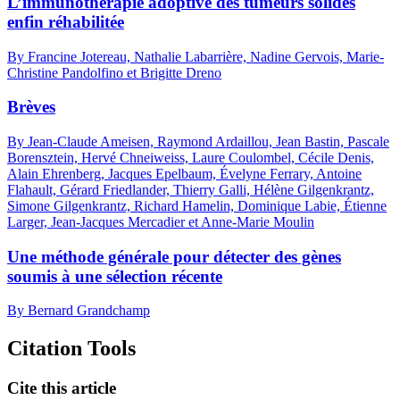
L’immunothérapie adoptive des tumeurs solides
enfin réhabilitée
By Francine Jotereau, Nathalie Labarrière, Nadine Gervois, Marie-
Christine Pandolfino et Brigitte Dreno
Brèves
By Jean-Claude Ameisen, Raymond Ardaillou, Jean Bastin, Pascale
Borensztein, Hervé Chneiweiss, Laure Coulombel, Cécile Denis,
Alain Ehrenberg, Jacques Epelbaum, Évelyne Ferrary, Antoine
Flahault, Gérard Friedlander, Thierry Galli, Hélène Gilgenkrantz,
Simone Gilgenkrantz, Richard Hamelin, Dominique Labie, Étienne
Larger, Jean-Jacques Mercadier et Anne-Marie Moulin
Une méthode générale pour détecter des gènes
soumis à une sélection récente
By Bernard Grandchamp
Citation Tools
Cite this article