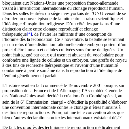
bloquaient aux Nations-Unies une proposition franco-allemande
visant à l’interdiction internationale du clonage reproductif humain.
Dans les salles feutrées du siège new-yorkais de l’ONU venait de se
dérouler un nouvel épisode de la lutte entre la raison scientifique et
l’idéologie d’inspiration religieuse. D’un côté, les partisans d’une
distinction claire entre clonage reproductif et clonage
thérapeutique
[*]
, de l’autre les militants d’une conception de
l’homme dès la fécondation. Ce 7 novembre, la bataille se terminait
par un refus d’une distinction rationnelle entre embryon porteur d’un
projet d’être humain et cellules cultivées sous forme de lignées. Un
point était gagné par ceux qui usent et abusent du vocabulaire pour
confondre une lignée de cellules et un embryon, une greffe de noyau
à des fins de recherche thérapeutique et l’avenir d’une humanité
condamnée à perdre son âme dans la reproduction à l’identique de
l’enfant génétiquement parfait.
L’histoire avait en fait commencé le 19 novembre 2001 lorsque, sur
proposition de la France et de l’Allemagne, l’Assemblée Générale
des Nations-Unies avait décidé la création d’un Comité spécial, au
e
sein de la 6
Commission, chargé « d’étudier la possibilité d’élaborer
une convention internationale contre le clonage d’êtres humains à
des fins de reproduction ». Pourquoi une telle convention alors que
bien d’autres déclarations ou textes internationaux existaient déjà?
De fait, les progrès des techniques de reproduction médicalement