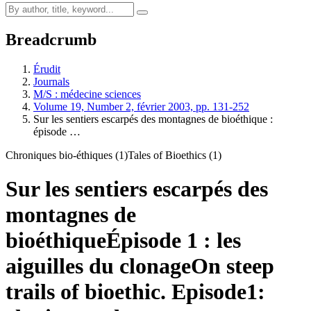
Breadcrumb
Érudit
Journals
M/S : médecine sciences
Volume 19, Number 2, février 2003, pp. 131-252
Sur les sentiers escarpés des montagnes de bioéthique :
épisode …
Chroniques bio-éthiques (1)
Tales of Bioethics (1)
Sur les sentiers escarpés des
montagnes de
bioéthique
Épisode 1 : les
aiguilles du clonage
On steep
trails of bioethic. Episode1: