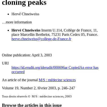
cloning peaks
Hervé Chneiweiss
…more information
Hervé Chneiweiss
Inserm U.114,
Collège de France,
11,
place Marcellin Berthelot,
75231 Paris Cedex 05, France.
herve.chneiweiss@college-de-France.fr
Online publication: April 3, 2003
URI
https://id.erudit.org/iderudit/000696ar
Copied
An error has
occurred
An article of the journal
M/S : médecine sciences
Volume 19, Number 2, février 2003
, p. 246–247
Tous droits réservés © M/S : médecine sciences, 2003
Browse the articles in this issue