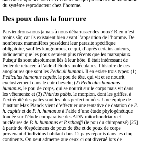
du système reproducteur chez l’homme.
Des poux dans la fourrure
Parviendrons-nous jamais à nous débarrasser des poux? Rien n’est
moins sûr, car ils existaient bien avant l’apparition de l’homme. De
nombreux mammifères possèdent leur parasite spécifique
obligatoire, sauf les kangourous, ce qui, d’après certains auteurs,
indiquerait que les poux seraient plus récents que les marsupiaux.
Puisqu’ils sont absolument liés à leur hôte, il était intéressant de
tenter de retracer, à l’aide d’études moléculaires, l’histoire de ces
anoploures que sont les
Pediculi human
i. Il en existe trois types: (1)
Pediculus humanus capitis
, le pou de tête, qui vit et se nourrit
exclusivement dans le cuir chevelu; (2)
Pediculus humanus
humanus
, le pou de corps, qui se nourrit sur le corps mais vit dans
les vêtements; et (3)
Phtirius pubis
, le morpion, dont les griffes, à
l’extrémité des pattes sont les plus perfectionnées. Une équipe de
l’institut Max Planck vient d’effectuer une tentative de datation de
P.
h. capitis
et de
P. h. humanus
à l’aide d’une étude phylogénétique
fondée sur l’étude comparative des ADN mitochondriaux et
nucléaires de
P. h. humanus
et
P.schaeffi
(le pou du chimpanzé) [25]
à partir de 40spécimens de poux de tête et de poux de corps
provenant d’individus habitant dans 12 pays répartis dans les cinq
continents. On peut admettre que ceux-ci ont divergé lors de