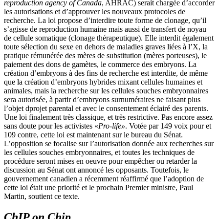
reproduction agency of Canada
, AHRAC) serait chargée d’accorder
les autorisations et d’approuver les nouveaux protocoles de
recherche. La loi propose d’interdire toute forme de clonage, qu’il
s’agisse de reproduction humaine mais aussi de transfert de noyau
de cellule somatique (clonage thérapeutique). Elle interdit également
toute sélection du sexe en dehors de maladies graves liées à l’X, la
pratique rémunérée des mères de substitution (mères porteuses), le
paiement des dons de gamètes, le commerce des embryons. La
création d’embryons à des fins de recherche est interdite, de même
que la création d’embryons hybrides mixant cellules humaines et
animales, mais la recherche sur les cellules souches embryonnaires
sera autorisée, à partir d’embryons surnuméraires ne faisant plus
l’objet dprojet parental et avec le consentement éclairé des parents.
Une loi finalement très classique, et très restrictive. Pas encore assez
sans doute pour les activistes «
Pro-life»
. Votée par 149 voix pour et
109 contre, cette loi est maintenant sur le bureau du Sénat.
L’opposition se focalise sur l’autorisation donnée aux recherches sur
les cellules souches embryonnaires, et toutes les techniques de
procédure seront mises en oeuvre pour empêcher ou retarder la
discussion au Sénat ont annoncé les opposants. Toutefois, le
gouvernement canadien a récemment réaffirmé que l’adoption de
cette loi était une priorité et le prochain Premier ministre, Paul
Martin, soutient ce texte.
ChIP on Chip