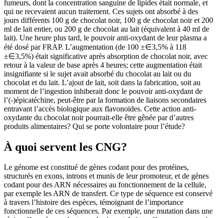
fumeurs, dont la concentration sanguine de lipides était normale, et
qui ne recevaient aucun traitement. Ces sujets ont absorbé à des
jours différents 100 g de chocolat noir, 100 g de chocolat noir et 200
ml de lait entier, ou 200 g de chocolat au lait (équivalent à 40 ml de
lait). Une heure plus tard, le pouvoir anti-oxydant de leur plasma a
été dosé par FRAP. L’augmentation (de 100 ±∈3,5% à 118
±∈3,5%) était significative après absorption de chocolat noir, avec
retour à la valeur de base après 4 heures; cette augmentation était
insignifiante si le sujet avait absorbé du chocolat au lait ou du
chocolat et du lait. L’ajout de lait, soit dans la fabrication, soit au
moment de l’ingestion inhiberait donc le pouvoir anti-oxydant de
l’(-)épicatéchine, peut-être par la formation de liaisons secondaires
entravant l’accès biologique aux flavonoïdes. Cette action anti-
oxydante du chocolat noir pourrait-elle être gênée par d’autres
produits alimentaires? Qui se porte volontaire pour l’étude?
À quoi servent les CNG?
Le génome est constitué de gènes codant pour des protéines,
structurés en exons, introns et munis de leur promoteur, et de gènes
codant pour des ARN nécessaires au fonctionnement de la cellule,
par exemple les ARN de transfert. Ce type de séquence est conservé
à travers l’histoire des espèces, témoignant de l’importance
fonctionnelle de ces séquences. Par exemple, une mutation dans une