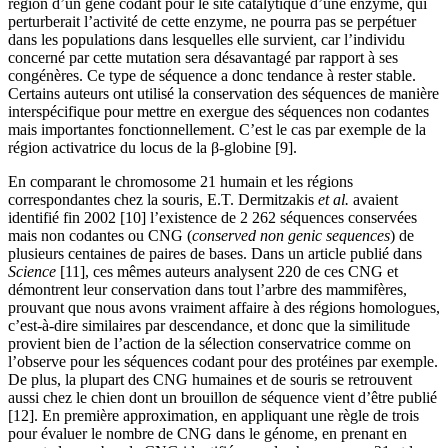
région d’un gène codant pour le site catalytique d’une enzyme, qui
perturberait l’activité de cette enzyme, ne pourra pas se perpétuer
dans les populations dans lesquelles elle survient, car l’individu
concerné par cette mutation sera désavantagé par rapport à ses
congénères. Ce type de séquence a donc tendance à rester stable.
Certains auteurs ont utilisé la conservation des séquences de manière
interspécifique pour mettre en exergue des séquences non codantes
mais importantes fonctionnellement. C’est le cas par exemple de la
région activatrice du locus de la β-globine [9].
En comparant le chromosome 21 humain et les régions
correspondantes chez la souris, E.T. Dermitzakis
et al.
avaient
identifié fin 2002 [10] l’existence de 2 262 séquences conservées
mais non codantes ou CNG (
conserved non genic sequences
) de
plusieurs centaines de paires de bases. Dans un article publié dans
Science
[11], ces mêmes auteurs analysent 220 de ces CNG et
démontrent leur conservation dans tout l’arbre des mammifères,
prouvant que nous avons vraiment affaire à des régions homologues,
c’est-à-dire similaires par descendance, et donc que la similitude
provient bien de l’action de la sélection conservatrice comme on
l’observe pour les séquences codant pour des protéines par exemple.
De plus, la plupart des CNG humaines et de souris se retrouvent
aussi chez le chien dont un brouillon de séquence vient d’être publié
[12]. En première approximation, en appliquant une règle de trois
pour évaluer le nombre de CNG dans le génome, en prenant en