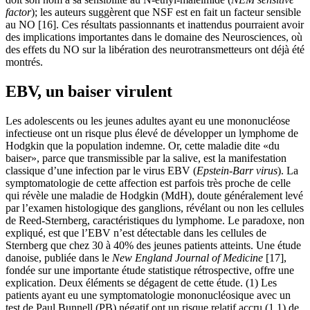
factor
); les auteurs suggèrent que NSF est en fait un facteur sensible
au NO [16]. Ces résultats passionnants et inattendus pourraient avoir
des implications importantes dans le domaine des Neurosciences, où
des effets du NO sur la libération des neurotransmetteurs ont déjà été
montrés.
EBV, un baiser virulent
Les adolescents ou les jeunes adultes ayant eu une mononucléose
infectieuse ont un risque plus élevé de développer un lymphome de
Hodgkin que la population indemne. Or, cette maladie dite «du
baiser», parce que transmissible par la salive, est la manifestation
classique d’une infection par le virus EBV (
Epstein-Barr virus
). La
symptomatologie de cette affection est parfois très proche de celle
qui révèle une maladie de Hodgkin (MdH), doute généralement levé
par l’examen histologique des ganglions, révélant ou non les cellules
de Reed-Sternberg, caractéristiques du lymphome. Le paradoxe, non
expliqué, est que l’EBV n’est détectable dans les cellules de
Sternberg que chez 30 à 40% des jeunes patients atteints. Une étude
danoise, publiée dans le
New England Journal of Medicine
[17],
fondée sur une importante étude statistique rétrospective, offre une
explication. Deux éléments se dégagent de cette étude. (1) Les
patients ayant eu une symptomatologie mononucléosique avec un
test de Paul Bunnell (PB) négatif ont un risque relatif accru (1,1) de