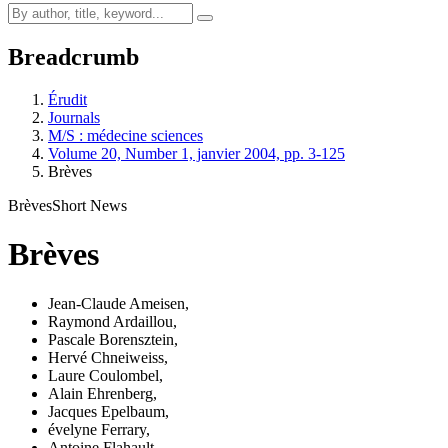
Breadcrumb
Érudit
Journals
M/S : médecine sciences
Volume 20, Number 1, janvier 2004, pp. 3-125
Brèves
Brèves
Short News
Brèves
Jean-Claude Ameisen
,
Raymond Ardaillou
,
Pascale Borensztein
,
Hervé Chneiweiss
,
Laure Coulombel
,
Alain Ehrenberg
,
Jacques Epelbaum
,
é
velyne Ferrary
,
Antoine Flahault
,