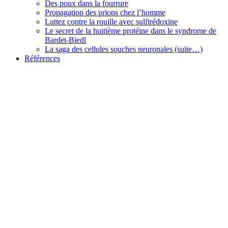
Des poux dans la fourrure
Propagation des prions chez l’homme
Luttez contre la rouille avec sulfirédoxine
Le secret de la huitième protéine dans le syndrome de
Bardet-Biedl
La saga des cellules souches neuronales (suite…)
Références