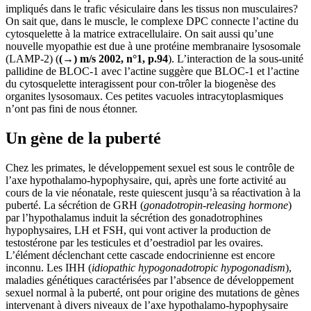
impliqués dans le trafic vésiculaire dans les tissus non musculaires?
On sait que, dans le muscle, le complexe DPC connecte l’actine du
cytosquelette à la matrice extracellulaire. On sait aussi qu’une
nouvelle myopathie est due à une protéine membranaire lysosomale
(LAMP-2) (
(→) m/s 2002, n°1, p.94
). L’interaction de la sous-unité
pallidine de BLOC-1 avec l’actine suggère que BLOC-1 et l’actine
du cytosquelette interagissent pour con-trôler la biogenèse des
organites lysosomaux. Ces petites vacuoles intracytoplasmiques
n’ont pas fini de nous étonner.
Un gène de la puberté
Chez les primates, le développement sexuel est sous le contrôle de
l’axe hypothalamo-hypophysaire, qui, après une forte activité au
cours de la vie néonatale, reste quiescent jusqu’à sa réactivation à la
puberté. La sécrétion de GRH (
gonadotropin-releasing hormone
)
par l’hypothalamus induit la sécrétion des gonadotrophines
hypophysaires, LH et FSH, qui vont activer la production de
testostérone par les testicules et d’oestradiol par les ovaires.
L’élément déclenchant cette cascade endocrinienne est encore
inconnu. Les IHH (
idiopathic hypogonadotropic hypogonadism
),
maladies génétiques caractérisées par l’absence de développement
sexuel normal à la puberté, ont pour origine des mutations de gènes
intervenant à divers niveaux de l’axe hypothalamo-hypophysaire