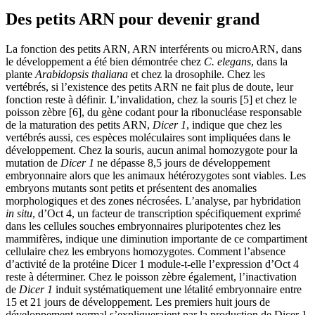
Des petits ARN pour devenir grand
La fonction des petits ARN, ARN interférents ou microARN, dans
le développement a été bien démontrée chez
C. elegans
, dans la
plante
Arabidopsis thaliana
et chez la drosophile. Chez les
vertébrés, si l’existence des petits ARN ne fait plus de doute, leur
fonction reste à définir. L’invalidation, chez la souris [5] et chez le
poisson zèbre [6], du gène codant pour la ribonucléase responsable
de la maturation des petits ARN,
Dicer 1
, indique que chez les
vertébrés aussi, ces espèces moléculaires sont impliquées dans le
développement. Chez la souris, aucun animal homozygote pour la
mutation de
Dicer 1
ne dépasse 8,5 jours de développement
embryonnaire alors que les animaux hétérozygotes sont viables. Les
embryons mutants sont petits et présentent des anomalies
morphologiques et des zones nécrosées. L’analyse, par hybridation
in situ
, d’Oct 4, un facteur de transcription spécifiquement exprimé
dans les cellules souches embryonnaires pluripotentes chez les
mammifères, indique une diminution importante de ce compartiment
cellulaire chez les embryons homozygotes. Comment l’absence
d’activité de la protéine Dicer 1 module-t-elle l’expression d’Oct 4
reste à déterminer. Chez le poisson zèbre également, l’inactivation
de
Dicer 1
induit systématiquement une létalité embryonnaire entre
15 et 21 jours de développement. Les premiers huit jours de
développement normal s’expliqueraient par la production de Dicer 1