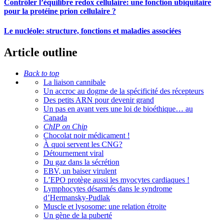
Contrôler l’équilibre redox cellulaire: une fonction ubiquitaire
pour la protéine prion cellulaire ?
Le nucléole: structure, fonctions et maladies associées
Article outline
Back to top
La liaison cannibale
Un accroc au dogme de la spécificité des récepteurs
Des petits ARN pour devenir grand
Un pas en avant vers une loi de bioéthique… au
Canada
ChIP on Chip
Chocolat noir médicament !
À quoi servent les CNG?
Détournement viral
Du gaz dans la sécrétion
EBV, un baiser virulent
L’EPO protège aussi les myocytes cardiaques !
Lymphocytes désarmés dans le syndrome
d’Hermansky-Pudlak
Muscle et lysosome: une relation étroite
Un gène de la puberté