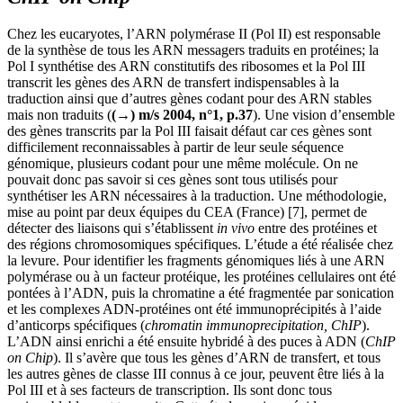
Chez les eucaryotes, l
’ARN
polymérase II (Pol II) est responsable
de la synthèse de tous les
ARN
messagers traduits en protéines; la
Pol I synthétise des
ARN
constitutifs des ribosomes et la Pol III
transcrit les gènes des
ARN
de transfert indispensables à la
traduction ainsi que d’autres gènes codant pour des
ARN
stables
mais non traduits (
(→) m/s 2004, n°1, p.37
). Une vision d’ensemble
des gènes transcrits par la Pol III faisait défaut car ces gènes sont
difficilement reconnaissables à partir de leur seule séquence
génomique, plusieurs codant pour une même molécule. On ne
pouvait donc pas savoir si ces gènes sont tous utilisés pour
synthétiser les
ARN
nécessaires à la traduction. Une méthodologie,
mise au point par deux équipes du CEA (France) [7], permet de
détecter des liaisons qui s’établissent
in vivo
entre des protéines et
des régions chromosomiques spécifiques. L’étude a été réalisée chez
la levure. Pour identifier les fragments génomiques liés à une
ARN
polymérase ou à un facteur protéique, les protéines cellulaires ont été
pontées à l’
ADN
, puis la chromatine a été fragmentée par sonication
et les complexes
ADN
-protéines ont été immunoprécipités à l’aide
d’anticorps spécifiques (
chromatin immunoprecipitation, ChIP
).
L’
ADN
ainsi enrichi a été ensuite hybridé à des puces à
ADN
(
ChIP
on Chip
). Il s’avère que tous les gènes d’
ARN
de transfert, et tous
les autres gènes de classe III connus à ce jour, peuvent être liés à la
Pol III et à ses facteurs de transcription. Ils sont donc tous