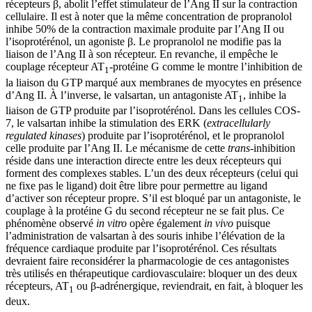
récepteurs β, abolit l’effet stimulateur de l’Ang II sur la contraction
cellulaire. Il est à noter que la même concentration de propranolol
inhibe 50% de la contraction maximale produite par l’Ang II ou
l’isoprotérénol, un agoniste β. Le propranolol ne modifie pas la
liaison de l’Ang II à son récepteur. En revanche, il empêche le
couplage récepteur AT
-protéine G comme le montre l’inhibition de
1
la liaison du GTP marqué aux membranes de myocytes en présence
d’Ang II. À l’inverse, le valsartan, un antagoniste AT
, inhibe la
1
liaison de GTP produite par l’isoprotérénol. Dans les cellules COS-
7, le valsartan inhibe la stimulation des ERK (
extracellularly
regulated kinases
) produite par l’isoprotérénol, et le propranolol
celle produite par l’Ang II. Le mécanisme de cette
trans
-inhibition
réside dans une interaction directe entre les deux récepteurs qui
forment des complexes stables. L’un des deux récepteurs (celui qui
ne fixe pas le ligand) doit être libre pour permettre au ligand
d’activer son récepteur propre. S’il est bloqué par un antagoniste, le
couplage à la protéine G du second récepteur ne se fait plus. Ce
phénomène observé
in vitro
opère également
in vivo
puisque
l’administration de valsartan à des souris inhibe l’élévation de la
fréquence cardiaque produite par l’isoprotérénol. Ces résultats
devraient faire reconsidérer la pharmacologie de ces antagonistes
très utilisés en thérapeutique cardiovasculaire: bloquer un des deux
récepteurs, AT
ou β-adrénergique, reviendrait, en fait, à bloquer les
1
deux.