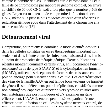
compte le nombre de CNG identifiées sur le chromosome 21 et la
taille de ce chromosome par rapport au génome complet, on arrive
au chiffre de 65 000 CNG, soit 2 fois plus que le nombre prédit de
gènes. Le jeu est maintenant de comprendre la fonction de ces
CNG, même si la piste la plus évidente est celle d’un rôle dans la
régulation génique et/ou dans l’attachement de la chromatine à la
matrice nucléaire [13].
Détournement viral
Comprendre, pour mieux le contrôler, le mode d’entrée des virus
dans les cellules constitue un enjeu thérapeutique important non
seulement dans la lutte contre les infections mais aussi dans la mise
au point de protocoles de thérapie génique. Deux publications
récentes montrent comment certains virus, en l’occurrence l’
adeno-
associated virus
de type 5 (AAV-5) et le cytomégalovirus humain
(HCMV), utilisent les récepteurs de facteurs de croissance comme
point d’ancrage pour s’infiltrer dans la cellule. Les caractéristiques
des virus de la famille AAV en ont fait de bons vecteurs de transfert
de gènes: ils sont défectueux pour la réplication, considérés comme
non pathogènes, capables d’infecter divers types de cellules aussi
bien mitotiques que post-mitotiques et d’y exprimer un gène
efficacement. L’AAV-5, encore peu utilisé, est particulièrement
efficace pour l’infection de cellules du système nerveux central, de