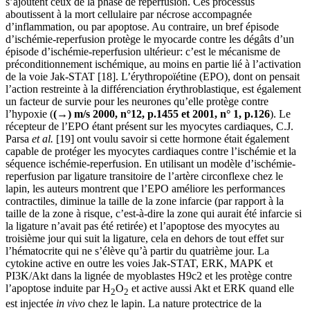
s’ajoutent ceux de la phase de reperfusion. Ces processus
aboutissent à la mort cellulaire par nécrose accompagnée
d’inflammation, ou par apoptose. Au contraire, un bref épisode
d’ischémie-reperfusion protège le myocarde contre les dégâts d’un
épisode d’ischémie-reperfusion ultérieur: c’est le mécanisme de
préconditionnement ischémique, au moins en partie lié à l’activation
de la voie Jak-STAT [18]. L’érythropoïétine (EPO), dont on pensait
l’action restreinte à la différenciation érythroblastique, est également
un facteur de survie pour les neurones qu’elle protège contre
l’hypoxie (
(→) m/s 2000, n°12, p.1455 et 2001, n° 1, p.126
). Le
récepteur de l’EPO étant présent sur les myocytes cardiaques, C.J.
Parsa
et al.
[19] ont voulu savoir si cette hormone était également
capable de protéger les myocytes cardiaques contre l’ischémie et la
séquence ischémie-reperfusion. En utilisant un modèle d’ischémie-
reperfusion par ligature transitoire de l’artère circonflexe chez le
lapin, les auteurs montrent que l’EPO améliore les performances
contractiles, diminue la taille de la zone infarcie (par rapport à la
taille de la zone à risque, c’est-à-dire la zone qui aurait été infarcie si
la ligature n’avait pas été retirée) et l’apoptose des myocytes au
troisième jour qui suit la ligature, cela en dehors de tout effet sur
l’hématocrite qui ne s’élève qu’à partir du quatrième jour. La
cytokine active en outre les voies Jak-STAT, ERK, MAPK et
PI3K/Akt dans la lignée de myoblastes H9c2 et les protège contre
l’apoptose induite par H
O
et active aussi Akt et ERK quand elle
2
2
est injectée
in vivo
chez le lapin. La nature protectrice de la