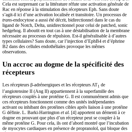
Cela est surprenant car la littérature réfute une activation générale de
Rac en réponse à la stimulation des récepteurs Eph. Sans doute
s’agit-il ici d’une activation localisée et transitoire. Un processus de
trans
-endocytose a aussi été décrit, bidirectionnel dans le cas du
ligand de Notch, Delta, unidirectionnel pour celui de patched, sonic
hedgehog. Il aboutit en tout cas à une déstabilisation de la membrane
nécessaire au processus de répulsion. Est-il généralisable à d’autres
types cellulaires? Sans doute, car l’injection d’EphB4 et d’éphrine
B2 dans des cellules endothéliales provoque les mêmes
observations.
Un accroc au dogme de la spécificité des
récepteurs
Les récepteurs β-adrénergiques et les récepteurs AT
de
1
l’angiotensine II (Ang II) appartiennent à la superfamille des
récepteurs couplés à une protéine G. Il est communément admis que
ces récepteurs fonctionnent comme des unités indépendantes
activant ou inhibant des protéines cibles après liaison à une protéine
G définie. L. Barki-Harrington
et al.
[4] apportent un démenti à ce
dogme en prouvant que plus d’un récepteur peut se coupler à la
même protéine G. Pour cela, ils ont d’abord montré que l’incubation
de myocytes cardiaques en présence de propranolol, qui bloque des