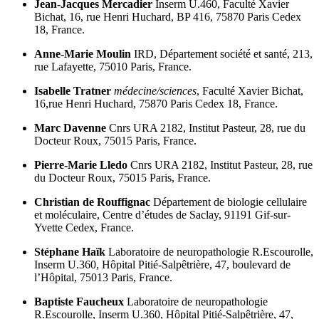
Jean-Jacques Mercadier
Inserm U.460, Faculté Xavier
Bichat, 16, rue Henri Huchard, BP 416, 75870 Paris Cedex
18, France.
Anne-Marie Moulin
IRD, Département société et santé, 213,
rue Lafayette, 75010 Paris, France.
Isabelle Tratner
médecine/sciences
, Faculté Xavier Bichat,
16,rue Henri Huchard, 75870 Paris Cedex 18, France.
Marc Davenne
Cnrs URA 2182, Institut Pasteur, 28, rue du
Docteur Roux, 75015 Paris, France.
Pierre-Marie Lledo
Cnrs URA 2182, Institut Pasteur, 28, rue
du Docteur Roux, 75015 Paris, France.
Christian de Rouffignac
Département de biologie cellulaire
et moléculaire, Centre d’études de Saclay, 91191 Gif-sur-
Yvette Cedex, France.
Stéphane Haïk
Laboratoire de neuropathologie R.Escourolle,
Inserm U.360, Hôpital Pitié-Salpêtrière, 47, boulevard de
l’Hôpital, 75013 Paris, France.
Baptiste Faucheux
Laboratoire de neuropathologie
R.Escourolle, Inserm U.360, Hôpital Pitié-Salpêtrière, 47,