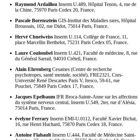
Raymond Ardaillou
Inserm U.489, Hôpital Tenon, 4, rue de
la Chine, 75970 Paris Cedex 20, France.
Pascale Borensztein
GIS-Institut des Maladies rares, Hôpital
Broussais, 102, rue Didot, 75014 Paris, France.
Hervé Chneiweiss
Inserm U.114, Collège de France, 11,
place Marcellin Berthelot, 75231 Paris Cedex 05, France.
Laure Coulombel
Inserm U.421, Faculté de médecine, 8, rue
du Général Sarrail, 94010 Créteil, France.
Alain Ehrenberg
Cesames (Centre de recherche
psychotropes, santé mentale, société), FRE2321, Cnrs-
Université René Descartes Paris V, Iresco, 59-61, rue
Pouchet, 75849 Paris Cedex 17, France.
Jacques Epelbaum
IFR Broca-Sainte-Anne sur les affections
du système nerveux central, Inserm U.549, 2ter, rue d’Alésia,
75014 Paris, France.
é
velyne Ferrary
Inserm EMI-U.0112, Faculté Xavier Bichat,
16, rue Henri Huchard, 75870 Paris Cedex 18, France.
Antoine Flahault
Inserm U.444, Faculté de Médecine Saint-