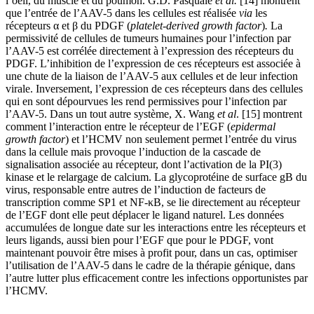
l’oeil, du muscle et du poumon. G.D. Pasquale
et al.
[14] montrent
que l’entrée de l’AAV-5 dans les cellules est réalisée
via
les
récepteurs α et β du PDGF (
platelet-derived growth factor
)
.
La
permissivité de cellules de tumeurs humaines pour l’infection par
l’AAV-5 est corrélée directement à l’expression des récepteurs du
PDGF. L’inhibition de l’expression de ces récepteurs est associée à
une chute de la liaison de l’AAV-5 aux cellules et de leur infection
virale. Inversement, l’expression de ces récepteurs dans des cellules
qui en sont dépourvues les rend permissives pour l’infection par
l’AAV-5. Dans un tout autre système, X. Wang
et al
. [15] montrent
comment l’interaction entre le récepteur de l’EGF (
epidermal
growth factor
) et l’HCMV non seulement permet l’entrée du virus
dans la cellule mais provoque l’induction de la cascade de
signalisation associée au récepteur, dont l’activation de la PI(3)
kinase et le relargage de calcium. La glycoprotéine de surface gB du
virus, responsable entre autres de l’induction de facteurs de
transcription comme SP1 et NF-κB, se lie directement au récepteur
de l’EGF dont elle peut déplacer le ligand naturel. Les données
accumulées de longue date sur les interactions entre les récepteurs et
leurs ligands, aussi bien pour l’EGF que pour le PDGF, vont
maintenant pouvoir être mises à profit pour, dans un cas, optimiser
l’utilisation de l’AAV-5 dans le cadre de la thérapie génique, dans
l’autre lutter plus efficacement contre les infections opportunistes par
l’HCMV.