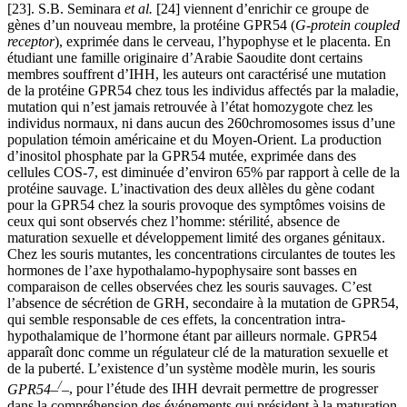
[23]. S.B. Seminara
et al.
[24] viennent d’enrichir ce groupe de
gènes d’un nouveau membre, la protéine GPR54 (
G-protein coupled
receptor
), exprimée dans le cerveau, l’hypophyse et le placenta. En
étudiant une famille originaire d’Arabie Saoudite dont certains
membres souffrent d’IHH, les auteurs ont caractérisé une mutation
de la protéine GPR54 chez tous les individus affectés par la maladie,
mutation qui n’est jamais retrouvée à l’état homozygote chez les
individus normaux, ni dans aucun des 260chromosomes issus d’une
population témoin américaine et du Moyen-Orient. La production
d’inositol phosphate par la GPR54 mutée, exprimée dans des
cellules COS-7, est diminuée d’environ 65% par rapport à celle de la
protéine sauvage. L’inactivation des deux allèles du gène codant
pour la GPR54 chez la souris provoque des symptômes voisins de
ceux qui sont observés chez l’homme: stérilité, absence de
maturation sexuelle et développement limité des organes génitaux.
Chez les souris mutantes, les concentrations circulantes de toutes les
hormones de l’axe hypothalamo-hypophysaire sont basses en
comparaison de celles observées chez les souris sauvages. C’est
l’absence de sécrétion de GRH, secondaire à la mutation de GPR54,
qui semble responsable de ces effets, la concentration intra-
hypothalamique de l’hormone étant par ailleurs normale. GPR54
apparaît donc comme un régulateur clé de la maturation sexuelle et
de la puberté. L’existence d’un système modèle murin, les souris
/
GPR54–
–
, pour l’étude des IHH devrait permettre de progresser
dans la compréhension des événements qui président à la maturation