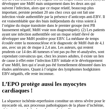
développer une MdH mais uniquement dans les deux ans qui
suivent l’infection, alors que ce risque relatif, beaucoup plus
important, persiste pendant 20 ans chez ceux qui ont fait une
infection virale authentifiée par la présence d’anticorps anti-EBV. Il
est vraisemblable que des biais indépendants du virus soient à
l’origine du risque transitoire dans le premier groupe (test PB
faussement négatif, MdH vraie non diagnostiquée). (2) Les patients
ayant une infection authentifiée ont un risque relatif élevé de
développer une MdH positive pour EBV. La médiane de temps
écoulée entre la mononucléose et le diagnostic de MdH était de 4,1
ans, avec un pic de risque à 2,4 ans. Les auteurs, qui restent
prudents car 14 des 46 tumeurs n’ont pas pu être ré-analysées, sont
cependant convaincus que, chez les jeunes adultes, il existe un lien
de cause à effet entre l’infection EBV initiale et le développement
d’une MdH, lien qui n’avait pas été formellement démontré dans les
études antérieures. Quant à l’origine des lymphomes hodgkinien
EBV-négatifs, elle reste inconnue.
L’EPO protège aussi les myocytes
cardiaques !
La séquence ischémie-reperfusion constitue un stress sévère pour le
myocarde où, aux processus pathologiques de la phase d’ischémie,