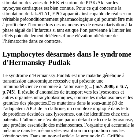
stimulation des voies de ERK et surtout de PI3K/Akt sur les
myocytes cardiaques est bien connue. Pour ce qui concerne la
stimulation de Jak-STAT, EPO apparaît ainsi capable de réaliser un
véritable préconditionnement pharmacologique qui pourrait être mis
à profit chez l’homme lors des manoeuvres de revascularisation à la
phase aiguë de l’infarctus si tant est que l’on parvienne à limiter les
effets potentiellement délétères d’une élévation ultérieure de
l’hématocrite dans ce contexte.
Lymphocytes désarmés dans le syndrome
d’Hermansky-Pudlak
Le syndrome d’Hermansky-Pudlak est une maladie génétique à
transmission autosomique récessive qui présente une
immunodéficience combinée à l’albinisme (
(→) m/s 2000, n°6-7,
p.745
). Il résulte d’anomalies de transport vers les lysosomes et
autres organites intracytoplasmiques, comme les mélanosomes et les
granules des plaquettes.Des mutations dans la sous-unité β3 de
l’adaptateur AP-3 de la clathrine, un complexe impliqué dans le tri
de protéines destinées aux lysosomes, ont été identifiées chez trois
patients. L’albinisme s’explique par un défaut de tri de la tyrosinase,
une protéine essentielle des mélanosomes, l’organite qui accumule la
mélanine dans les mélanocytes avant son incorporation dans les
kératinocytes. Dans un nouvel article, le groupe de G. Griffiths