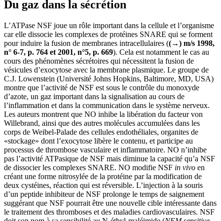
Du gaz dans la sécrétion
L’ATPase NSF joue un rôle important dans la cellule et l’organisme
car elle dissocie les complexes de protéines SNARE qui se forment
pour induire la fusion de membranes intracellulaires (
(→) m/s 1998,
n° 6-7, p. 764 et 2001, n°5, p. 669
). Cela est notamment le cas au
cours des phénomènes sécrétoires qui nécessitent la fusion de
vésicules d’exocytose avec la membrane plasmique. Le groupe de
C.J. Lowenstein (Université Johns Hopkins, Baltimore, MD, USA)
montre que l’activité de NSF est sous le contrôle du monoxyde
d’azote, un gaz important dans la signalisation au cours de
l’inflammation et dans la communication dans le système nerveux.
Les auteurs montrent que NO inhibe la libération du facteur von
Willebrand, ainsi que des autres molécules accumulées dans les
corps de Weibel-Palade des cellules endothéliales, organites de
«stockage» dont l’exocytose libère le contenu, et participe au
processus de thrombose vasculaire et inflammatoire. NO n’inhibe
pas l’activité ATPasique de NSF mais diminue la capacité qu’a NSF
de dissocier les complexes SNARE. NO modifie NSF
in vivo
en
créant une forme nitrosylée de la protéine par la modification de
deux cystéines, réaction qui est réversible. L’injection à la souris
d’un peptide inhibiteur de NSF prolonge le temps de saignement
suggérant que NSF pourrait être une nouvelle cible intéressante dans
le traitement des thromboses et des maladies cardiovasculaires. NSF
doit son nom à sa sensibilité au N-éthyl-maléimide (
NEM sensitive