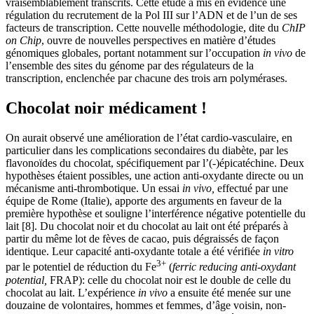
vraisemblablement transcrits. Cette étude a mis en évidence une
régulation du recrutement de la Pol III sur l’
ADN
et de l’un de ses
facteurs de transcription. Cette nouvelle méthodologie, dite du
ChIP
on Chip
, ouvre de nouvelles perspectives en matière d’études
génomiques globales, portant notamment sur l’occupation
in vivo
de
l’ensemble des sites du génome par des régulateurs de la
transcription, enclenchée par chacune des trois
arn
polymérases.
Chocolat noir médicament !
On aurait observé une amélioration de l’état cardio-vasculaire, en
particulier dans les complications secondaires du diabète, par les
flavonoïdes du chocolat, spécifiquement par l’(-)épicatéchine. Deux
hypothèses étaient possibles, une action anti-oxydante directe ou un
mécanisme anti-thrombotique. Un essai
in vivo,
effectué par une
équipe de Rome (Italie), apporte des arguments en faveur de la
première hypothèse et souligne l’interférence négative potentielle du
lait [8]. Du chocolat noir et du chocolat au lait ont été préparés à
partir du même lot de fèves de cacao, puis dégraissés de façon
identique. Leur capacité anti-oxydante totale a été vérifiée
in vitro
3+
par le potentiel de réduction du Fe
(
ferric reducing anti-oxydant
potential,
FRAP): celle du chocolat noir est le double de celle du
chocolat au lait. L’expérience
in vivo
a ensuite été menée sur une
douzaine de volontaires, hommes et femmes, d’âge voisin, non-