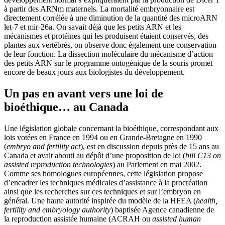
à partir des ARNm maternels. La mortalité embryonnaire est
directement corrélée à une diminution de la quantité des microARN
let-7 et mir-26a. On savait déjà que les petits ARN et les
mécanismes et protéines qui les produisent étaient conservés, des
plantes aux vertébrés, on observe donc également une conservation
de leur fonction. La dissection moléculaire du mécanisme d’action
des petits ARN sur le programme ontogénique de la souris promet
encore de beaux jours aux biologistes du développement.
Un pas en avant vers une loi de
bioéthique… au Canada
Une législation globale concernant la bioéthique, correspondant aux
lois votées en France en 1994 ou en Grande-Bretagne en 1990
(
embryo and fertility act
), est en discussion depuis près de 15 ans au
Canada et avait abouti au dépôt d’une proposition de loi (
bill C13 on
assisted reproduction technologies
) au Parlement en mai 2002.
Comme ses homologues européennes, cette législation propose
d’encadrer les techniques médicales d’assistance à la procréation
ainsi que les recherches sur ces techniques et sur l’embryon en
général. Une haute autorité inspirée du modèle de la HFEA (
health,
fertility and embryology authority
) baptisée Agence canadienne de
la reproduction assistée humaine (ACRAH ou
assisted human