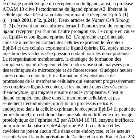
le clivage protéolytique du récepteur ou du ligand; ainsi, la protéase
ADAM 10 clive l’ectodomaine du ligand éphrine A2, libérant la
cellule qui était liée à sa voisine exprimant le récepteur Eph A [1]
(
(→) m/s 2001, n°2, p.241
)
.
Deux articles de
Nature Cell Biology
[2, 3] décrivent un mécanisme alternatif, l’endocytose du complexe
ligand-récepteur par l’un ou l’autre protagoniste. Le couple en cause
est EphB4 et son ligand éphrine B2. L’approche expérimentale
consiste à mettre en contact des cellules exprimant le récepteur
EphB4 et des cellules exprimant le ligand éphrine B2, après micro-
injection des vecteurs d’expression codant pour les deux protéines.
La réorganisation membranaire, la cinétique de formation des
complexes ligand-récepteur, et leur endocytose sont analysées par
des techniques de microscopie et de fluorescence. Quelques heures
après contact cellulaire, il y a formation d’extensions et de
protrusions de la membrane cellulaire qui entourent progressivement
les complexes ligand-récepteur, et les incluent dans des vésicules
d’endocytose, qui migrent ensuite dans le cytoplasme. C’est le
ligand complet, enchâssé dans la membrane cellulaire, et pas
seulement l’ectodomaine, qui subit un processus de
trans
-
endocytose dans la cellule exprimant le récepteur EphB4 (il peut être
bidirectionnel); on est donc dans une situation différente du clivage
protéolytique de l’éphrine A2 par ADAM 10 [1], enzyme inefficace
pour rompre la liaison EphB4-éphrine B2. La clathrine et les
cavéoles ne jouent aucun rôle dans cette endocytose, et les acteurs
essentiels sont la polymérisation de l’actine et la voie Rac et Arp 2/3.