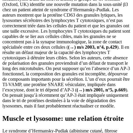
(Oxford, UK) identifie une nouvelle mutation dans la sous-unité β3
chez un patient atteint de syndrome d’Hermansky-Pudlak. Les
auteurs montrent que la protéine CD63 des granules lytiques, les
lysosomes sécrétoires des lymphocytes T cytotoxiques, n’est pas
correctement triée dans les cellules du patient et que les granules ont
une taille excessive. Les lymphocytes T cytotoxiques du patient sont
capables de se lier aux cellules cibles, mais les granules ne se
concentrent pas à la synapse immunologique, la zone de contact
spécialisée entre ces deux cellules (
(→) m/s 2003, n°4, p.429
). Il en
résulte un défaut majeur de la capacité des lymphocytes T
cytotoxiques à détruire leurs cibles. Selon les auteurs, cette absence
de polarisation des granules proviendrait d’un défaut de transport le
long des microtubules. On peut supposer qu’en l’absence d’un AP-3
fonctionnel, la composition des granules est incomplète, dépourvue
de composants importants pour la sécrétion. L’un d’eux pourrait être
TI-VAMP, une protéine SNARE vésiculaire, impliquée dans
l’exocytose, dont le tri dépend d’AP-3 (
(→) m/s 2001, n°5, p.669
).
On pensait jusqu’à récemment qu’AP-3 était impliquée uniquement
dans le tri de protéines destinées à la voie de dégradation des
lysosomes, mais il faut probablement réactualiser ce modèle.
Muscle et lysosome: une relation étroite
Le syndrome d’Hermansky-Pudlak (albinisme cutané, fibrose