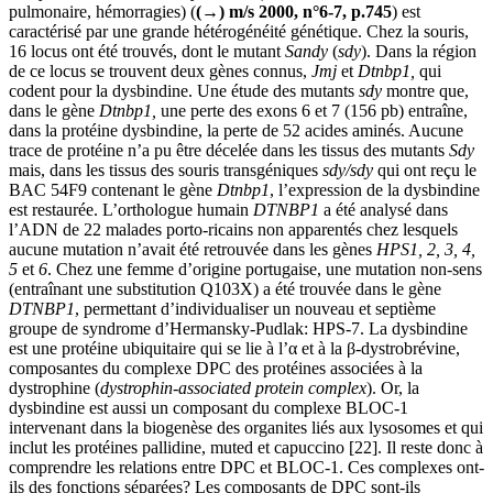
pulmonaire, hémorragies) (
(→) m/s 2000, n°6-7, p.745
) est
caractérisé par une grande hétérogénéité génétique. Chez la souris,
16 locus ont été trouvés, dont le mutant
Sandy
(
sdy
). Dans la région
de ce locus se trouvent deux gènes connus,
Jmj
et
Dtnbp1,
qui
codent pour la dysbindine. Une étude des mutants
sdy
montre que,
dans le gène
Dtnbp1,
une perte des exons 6 et 7 (156 pb) entraîne,
dans la protéine dysbindine, la perte de 52 acides aminés. Aucune
trace de protéine n’a pu être décelée dans les tissus des mutants
Sdy
mais, dans les tissus des souris transgéniques
sdy/sdy
qui ont reçu le
BAC 54F9 contenant le gène
Dtnbp1
, l’expression de la dysbindine
est restaurée. L’orthologue humain
DTNBP1
a été analysé dans
l’ADN de 22 malades porto-ricains non apparentés chez lesquels
aucune mutation n’avait été retrouvée dans les gènes
HPS1, 2, 3, 4,
5
et
6
. Chez une femme d’origine portugaise, une mutation non-sens
(entraînant une substitution Q103X) a été trouvée dans le gène
DTNBP1
, permettant d’individualiser un nouveau et septième
groupe de syndrome d’Hermansky-Pudlak: HPS-7. La dysbindine
est une protéine ubiquitaire qui se lie à l’α et à la β-dystrobrévine,
composantes du complexe DPC des protéines associées à la
dystrophine (
dystrophin-associated protein complex
). Or, la
dysbindine est aussi un composant du complexe BLOC-1
intervenant dans la biogenèse des organites liés aux lysosomes et qui
inclut les protéines pallidine, muted et capuccino [22]. Il reste donc à
comprendre les relations entre DPC et BLOC-1. Ces complexes ont-
ils des fonctions séparées? Les composants de DPC sont-ils