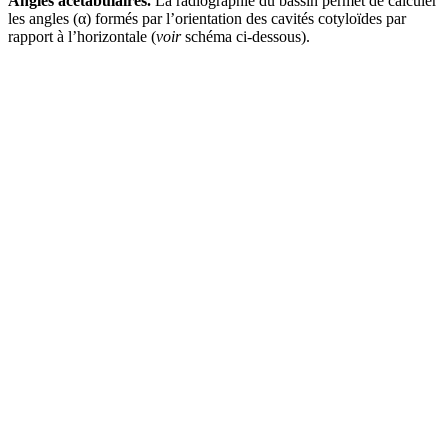
Angles acétabulaires.
La radiographie du bassin permet de calculer
les angles (α) formés par l’orientation des cavités cotyloïdes par
rapport à l’horizontale (
voir
schéma ci-dessous).