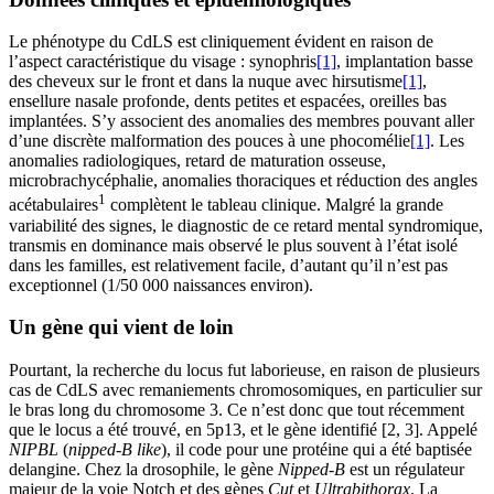
Le phénotype du CdLS est cliniquement évident en raison de
l’aspect caractéristique du visage : synophris
[1]
, implantation basse
des cheveux sur le front et dans la nuque avec hirsutisme
[1]
,
ensellure nasale profonde, dents petites et espacées, oreilles bas
implantées. S’y associent des anomalies des membres pouvant aller
d’une discrète malformation des pouces à une phocomélie
[1]
. Les
anomalies radiologiques, retard de maturation osseuse,
microbrachycéphalie, anomalies thoraciques et réduction des angles
1
acétabulaires
complètent le tableau clinique. Malgré la grande
variabilité des signes, le diagnostic de ce retard mental syndromique,
transmis en dominance mais observé le plus souvent à l’état isolé
dans les familles, est relativement facile, d’autant qu’il n’est pas
exceptionnel (1/50 000 naissances environ).
Un gène qui vient de loin
Pourtant, la recherche du locus fut laborieuse, en raison de plusieurs
cas de CdLS avec remaniements chromosomiques, en particulier sur
le bras long du chromosome 3. Ce n’est donc que tout récemment
que le locus a été trouvé, en 5p13, et le gène identifié [2, 3]. Appelé
NIPBL
(
nipped-B like
), il code pour une protéine qui a été baptisée
delangine. Chez la drosophile, le gène
Nipped-B
est un régulateur
majeur de la voie Notch et des gènes
Cut
et
Ultrabithorax
. La