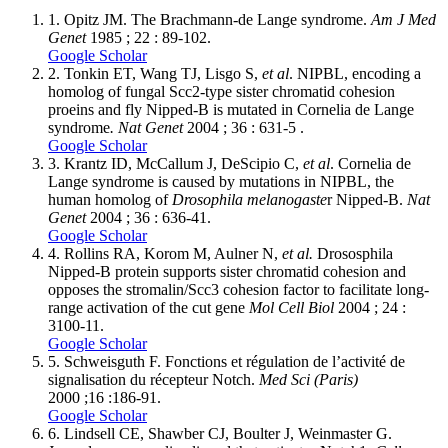
1.
Opitz JM. The Brachmann-de Lange syndrome.
Am J Med
Genet
1985 ; 22 : 89-102.
Google Scholar
2.
Tonkin ET, Wang TJ, Lisgo S,
et al
. NIPBL, encoding a
homolog of fungal Scc2-type sister chromatid cohesion
proeins and fly Nipped-B is mutated in Cornelia de Lange
syndrome
. Nat Genet
2004 ; 36 : 631-5 .
Google Scholar
3.
Krantz ID, McCallum J, DeScipio C,
et al
. Cornelia de
Lange syndrome is caused by mutations in NIPBL, the
human homolog of
Drosophila melanogaste
r Nipped-B.
Nat
Genet
2004 ; 36 : 636-41.
Google Scholar
4.
Rollins RA, Korom M, Aulner N,
et al.
Drososphila
Nipped-B protein supports sister chromatid cohesion and
opposes the stromalin/Scc3 cohesion factor to facilitate long-
range activation of the cut gene
Mol Cell Biol
2004 ; 24 :
3100-11.
Google Scholar
5.
Schweisguth F. Fonctions et régulation de l’activité de
signalisation du récepteur Notch.
Med Sci (Paris)
2000 ;16 :186-91.
Google Scholar
6.
Lindsell CE, Shawber CJ, Boulter J, Weinmaster G.