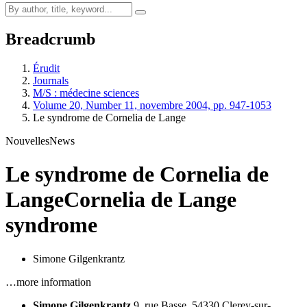
Breadcrumb
Érudit
Journals
M/S : médecine sciences
Volume 20, Number 11, novembre 2004, pp. 947-1053
Le syndrome de Cornelia de Lange
Nouvelles
News
Le syndrome de Cornelia de
Lange
Cornelia de Lange
syndrome
Simone Gilgenkrantz
…more information
Simone Gilgenkrantz
9, rue Basse,
54330 Clerey-sur-