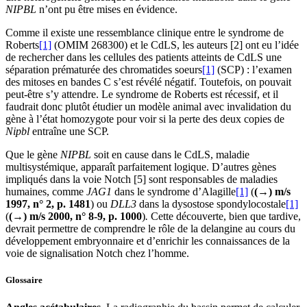
NIPBL
n’ont pu être mises en évidence.
Comme il existe une ressemblance clinique entre le syndrome de
Roberts
[1]
(OMIM 268300) et le CdLS, les auteurs [2] ont eu l’idée
de rechercher dans les cellules des patients atteints de CdLS une
séparation prématurée des chromatides soeurs
[1]
(SCP) : l’examen
des mitoses en bandes C s’est révélé négatif. Toutefois, on pouvait
peut-être s’y attendre. Le syndrome de Roberts est récessif, et il
faudrait donc plutôt étudier un modèle animal avec invalidation du
gène à l’état homozygote pour voir si la perte des deux copies de
Nipbl
entraîne une SCP.
Que le gène
NIPBL
soit en cause dans le CdLS, maladie
multisystémique, apparaît parfaitement logique. D’autres gènes
impliqués dans la voie Notch [5] sont responsables de maladies
humaines, comme
JAG1
dans le syndrome d’Alagille
[1]
(
(→) m/s
1997, n° 2, p. 1481
) ou
DLL3
dans la dysostose spondylocostale
[1]
(
(→) m/s 2000, n° 8-9, p. 1000
)
.
Cette découverte, bien que tardive,
devrait permettre de comprendre le rôle de la delangine au cours du
développement embryonnaire et d’enrichir les connaissances de la
voie de signalisation Notch chez l’homme.
Glossaire