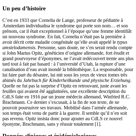
Un peu d’histoire
C’est en 1933 que Cornelia de Lange, professeur de pédiatrie à
Amsterdam individualisa le syndrome qui porte son nom… et son
prénom, car il était exceptionnel à l’époque qu’une femme identifiât
un nouveau syndrome. En fait, Cornelia n’était pas la première à
avoir décrit cette maladie congénitale qu’elle avait appelé le
typus
amstelodamensis
. Personne, sans doute, ne s’en serait rendu compte
si John Marius Opitz, généticien d’origine allemande, fort érudit et
grand pourvoyeur d’éponymes, ne l’avait redécouvert trente ans plus
tard tout à fait par hasard : à l’université d’Utah, la rupture d’une
canalisation d’eau avait inondé la bibliothèque. La responsable, pour
lui faire part du désastre, lui mit sous les yeux de vieux tomes très
abimés du
Jahrbuch für Kinderheilkunde und physische Erziehung
.
Quelle ne fut pas la surprise d’Opitz en retrouvant, juste avant les
feuilles qui avaient été agglutinées, une excellente description du
CdLS faite en 1916 par un jeune médecin allemand, Winfried R.C.
Brachmann. Ce dernier s’excusait, à la fin de son texte, de ne
pouvoir poursuivre ses travaux. Mobilisé dans l’armée allemande,
son temps était venu de partir à la guerre. Il semble qu’il n’en soit
pas revenu. Opitz insista donc pour ajouter au CdLS ce nouvel
éponyme, Brachmann, sans y réussir totalement [1].
Données cliniques et épidémiologiques