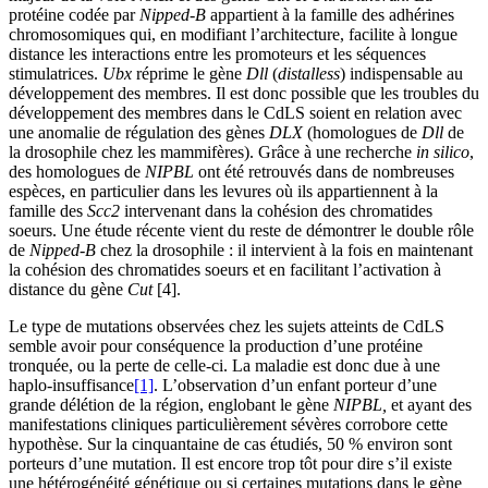
protéine codée par
Nipped-B
appartient à la famille des adhérines
chromosomiques qui, en modifiant l’architecture, facilite à longue
distance les interactions entre les promoteurs et les séquences
stimulatrices.
Ubx
réprime le gène
Dll
(
distalless
) indispensable au
développement des membres. Il est donc possible que les troubles du
développement des membres dans le CdLS soient en relation avec
une anomalie de régulation des gènes
DLX
(homologues de
Dll
de
la drosophile chez les mammifères). Grâce à une recherche
in silico
,
des homologues de
NIPBL
ont été retrouvés dans de nombreuses
espèces, en particulier dans les levures où ils appartiennent à la
famille des
Scc2
intervenant dans la cohésion des chromatides
soeurs. Une étude récente vient du reste de démontrer le double rôle
de
Nipped-B
chez la drosophile : il intervient à la fois en maintenant
la cohésion des chromatides soeurs et en facilitant l’activation à
distance du gène
Cut
[4].
Le type de mutations observées chez les sujets atteints de CdLS
semble avoir pour conséquence la production d’une protéine
tronquée, ou la perte de celle-ci. La maladie est donc due à une
haplo-insuffisance
[1]
. L’observation d’un enfant porteur d’une
grande délétion de la région, englobant le gène
NIPBL,
et ayant des
manifestations cliniques particulièrement sévères corrobore cette
hypothèse. Sur la cinquantaine de cas étudiés, 50 % environ sont
porteurs d’une mutation. Il est encore trop tôt pour dire s’il existe
une hétérogénéité génétique ou si certaines mutations dans le gène