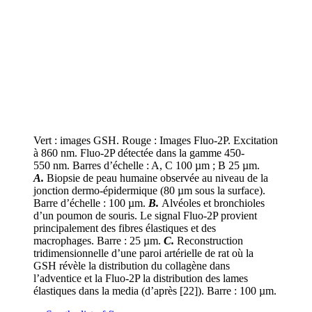
Vert : images GSH. Rouge : Images Fluo-2P. Excitation
à 860 nm. Fluo-2P détectée dans la gamme 450-
550 nm. Barres d’échelle : A, C 100 µm ; B 25 µm.
A.
Biopsie de peau humaine observée au niveau de la
jonction dermo-épidermique (80 µm sous la surface).
Barre d’échelle : 100 µm.
B.
Alvéoles et bronchioles
d’un poumon de souris. Le signal Fluo-2P provient
principalement des fibres élastiques et des
macrophages. Barre : 25 µm.
C.
Reconstruction
tridimensionnelle d’une paroi artérielle de rat où la
GSH révèle la distribution du collagène dans
l’adventice et la Fluo-2P la distribution des lames
élastiques dans la media (d’après [22]). Barre : 100 µm.