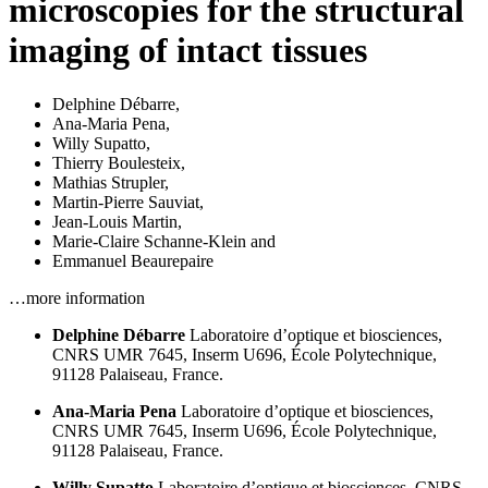
microscopies for the structural
imaging of intact tissues
Delphine Débarre
,
Ana-Maria Pena
,
Willy Supatto
,
Thierry Boulesteix
,
Mathias Strupler
,
Martin-Pierre Sauviat
,
Jean-Louis Martin
,
Marie-Claire Schanne-Klein
and
Emmanuel Beaurepaire
…more information
Delphine Débarre
Laboratoire d’optique et biosciences,
CNRS UMR 7645,
Inserm U696,
École Polytechnique,
91128 Palaiseau,
France.
Ana-Maria Pena
Laboratoire d’optique et biosciences,
CNRS UMR 7645,
Inserm U696,
École Polytechnique,
91128 Palaiseau,
France.
Willy Supatto
Laboratoire d’optique et biosciences,
CNRS