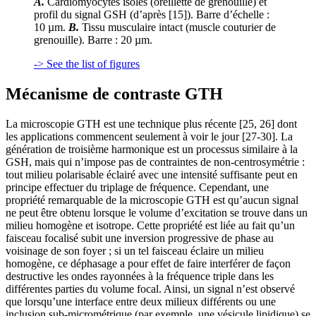
A.
Cardiomyocytes isolés (oreillette de grenouille) et
profil du signal GSH (d’après [15]). Barre d’échelle :
10 µm.
B.
Tissu musculaire intact (muscle couturier de
grenouille). Barre : 20 µm.
-> See the list of figures
Mécanisme de contraste GTH
La microscopie GTH est une technique plus récente [25, 26] dont
les applications commencent seulement à voir le jour [27-30]. La
génération de troisième harmonique est un processus similaire à la
GSH, mais qui n’impose pas de contraintes de non-centrosymétrie :
tout milieu polarisable éclairé avec une intensité suffisante peut en
principe effectuer du triplage de fréquence. Cependant, une
propriété remarquable de la microscopie GTH est qu’aucun signal
ne peut être obtenu lorsque le volume d’excitation se trouve dans un
milieu homogène et isotrope. Cette propriété est liée au fait qu’un
faisceau focalisé subit une inversion progressive de phase au
voisinage de son foyer ; si un tel faisceau éclaire un milieu
homogène, ce déphasage a pour effet de faire interférer de façon
destructive les ondes rayonnées à la fréquence triple dans les
différentes parties du volume focal. Ainsi, un signal n’est observé
que lorsqu’une interface entre deux milieux différents ou une
inclusion sub-micrométrique (par exemple, une vésicule lipidique) se