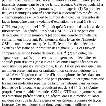
par les molécules excitées : les amplitudes s’ajoutent plutôt que les
intensités comme dans le cas de la fluorescence. Cette particularité a
des conséquences très importantes pour l’imagerie. (1) En premier
lieu, ces techniques sont très sensibles à la densité des molécules
« harmonophores ». Si
N
est le nombre de molécules présentes de
façon homogène dans le volume d’excitation, le signal GSH ou
2
GTH sera proportionnel à
N
plutôt qu’à
N
comme dans le cas de la
fluorescence. En général, un signal GSH ou GTH ne peut être
détecté que pour un nombre
N
(et donc une densité d’émetteurs)
suffisamment important. Par exemple, dans le cas de l’imagerie
GSH de membranes marquées [4, 5], le nombre de molécules
excitées nécessaire pour produire des signaux GSH et Fluo-2P
4
comparables est de l’ordre de quelques 10
. (2) En outre, ces
signaux sont exaltés pour certains arrangements moléculaires et
annulés pour d’autres (c’est le cas si les ondes rayonnées sont en
opposition de phase). Par exemple, la GSH n’est possible que dans
un milieu présentant une organisation non centrosymétrique. Il a
ainsi été vérifié qu’un ensemble d’harmonophores insérés dans un
feuillet d’une bicouche lipidique peut produire un tel signal mais que
les mêmes molécules réparties de façon symétrique dans les deux
feuillets de la bicouche ne produisent pas de SH [4, 5]. (3) Autre
propriété remarquable, les ondes GSH et GTH sont rayonnées dans
des directions préférentielles, en général dans la direction du laser
incident alors que la fluorescence est en général rayonnée de façon
isotrope. Ces techniques sont donc généralement utilisées en