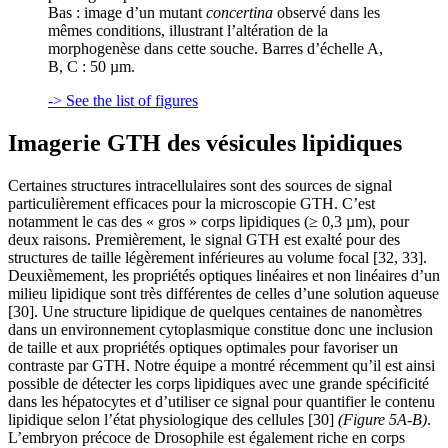
Bas : image d’un mutant
concertina
observé dans les
mêmes conditions, illustrant l’altération de la
morphogenèse dans cette souche. Barres d’échelle A,
B, C : 50 µm.
-> See the list of figures
Imagerie GTH des vésicules lipidiques
Certaines structures intracellulaires sont des sources de signal
particulièrement efficaces pour la microscopie GTH. C’est
notamment le cas des « gros » corps lipidiques (≥ 0,3 µm), pour
deux raisons. Premièrement, le signal GTH est exalté pour des
structures de taille légèrement inférieures au volume focal [32, 33].
Deuxièmement, les propriétés optiques linéaires et non linéaires d’un
milieu lipidique sont très différentes de celles d’une solution aqueuse
[30]. Une structure lipidique de quelques centaines de nanomètres
dans un environnement cytoplasmique constitue donc une inclusion
de taille et aux propriétés optiques optimales pour favoriser un
contraste par GTH. Notre équipe a montré récemment qu’il est ainsi
possible de détecter les corps lipidiques avec une grande spécificité
dans les hépatocytes et d’utiliser ce signal pour quantifier le contenu
lipidique selon l’état physiologique des cellules [30]
(Figure 5A-B)
.
L’embryon précoce de Drosophile est également riche en corps