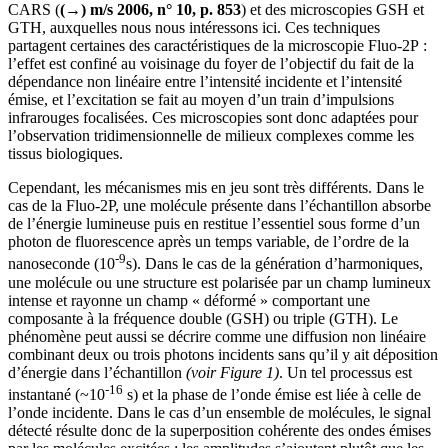
CARS (
(→) m/s 2006, n° 10, p. 853
) et des microscopies GSH et
GTH, auxquelles nous nous intéressons ici. Ces techniques
partagent certaines des caractéristiques de la microscopie Fluo-2P :
l’effet est confiné au voisinage du foyer de l’objectif du fait de la
dépendance non linéaire entre l’intensité incidente et l’intensité
émise, et l’excitation se fait au moyen d’un train d’impulsions
infrarouges focalisées. Ces microscopies sont donc adaptées pour
l’observation tridimensionnelle de milieux complexes comme les
tissus biologiques.
Cependant, les mécanismes mis en jeu sont très différents. Dans le
cas de la Fluo-2P, une molécule présente dans l’échantillon absorbe
de l’énergie lumineuse puis en restitue l’essentiel sous forme d’un
photon de fluorescence après un temps variable, de l’ordre de la
-9
nanoseconde (10
s). Dans le cas de la génération d’harmoniques,
une molécule ou une structure est polarisée par un champ lumineux
intense et rayonne un champ « déformé » comportant une
composante à la fréquence double (GSH) ou triple (GTH). Le
phénomène peut aussi se décrire comme une diffusion non linéaire
combinant deux ou trois photons incidents sans qu’il y ait déposition
d’énergie dans l’échantillon
(voir
Figure 1
)
. Un tel processus est
-16
instantané (~10
s) et la phase de l’onde émise est liée à celle de
l’onde incidente. Dans le cas d’un ensemble de molécules, le signal
détecté résulte donc de la superposition cohérente des ondes émises