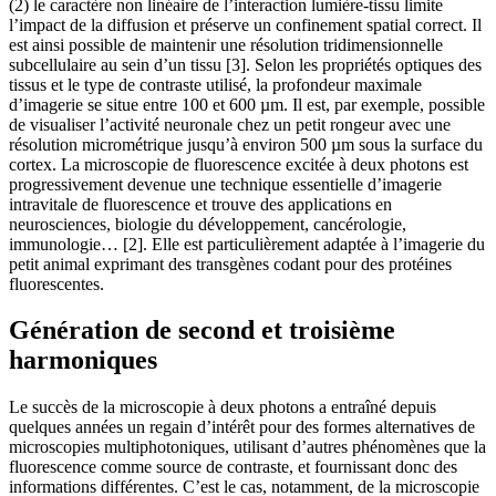
(2) le caractère non linéaire de l’interaction lumière-tissu limite
l’impact de la diffusion et préserve un confinement spatial correct. Il
est ainsi possible de maintenir une résolution tridimensionnelle
subcellulaire au sein d’un tissu [3]. Selon les propriétés optiques des
tissus et le type de contraste utilisé, la profondeur maximale
d’imagerie se situe entre 100 et 600 µm. Il est, par exemple, possible
de visualiser l’activité neuronale chez un petit rongeur avec une
résolution micrométrique jusqu’à environ 500 µm sous la surface du
cortex. La microscopie de fluorescence excitée à deux photons est
progressivement devenue une technique essentielle d’imagerie
intravitale de fluorescence et trouve des applications en
neurosciences, biologie du développement, cancérologie,
immunologie… [2]. Elle est particulièrement adaptée à l’imagerie du
petit animal exprimant des transgènes codant pour des protéines
fluorescentes.
Génération de second et troisième
harmoniques
Le succès de la microscopie à deux photons a entraîné depuis
quelques années un regain d’intérêt pour des formes alternatives de
microscopies multiphotoniques, utilisant d’autres phénomènes que la
fluorescence comme source de contraste, et fournissant donc des
informations différentes. C’est le cas, notamment, de la microscopie