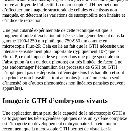
trouve au foyer de l’objectif. La microscopie GTH permet donc
d’effectuer une imagerie structurale de cellules et de tissus non
marqués, en détectant les variations de susceptibilité non linéaire et
d’indice de réfraction.
Une particularité expérimentale de cette technique est que la
longueur d’onde d’excitation utilisée se situe généralement dans la
gamme 1100-1250 nm plutôt que 750-950 nm comme en
microscopie Fluo-2P. Cela est lié au fait que la GTH nécessite une
intensité sensiblement plus importante (typiquement 10×) que la
Fluo-2P, ce qui impose de se placer dans une plage spectrale où
l’absorption (à un ou deux photons) est très limitée, de façon à ne
pas endommager l’échantillon (les processus de GSH ou GTH
n’impliquent pas de déposition d’énergie dans l’échantillon et sont
en principe non invasifs… tout au moins jusqu’à un certain seuil
d’intensité où d’autres phénomènes non linéaires parasites peuvent
apparaître).
Imagerie GTH d’embryons vivants
Une application tirant parti de la capacité de la microscopie GTH à
cartographier les hétérogénéités optiques dans un système complexe
est l’imagerie du développement embryonnaire. Il a été montré
récemment que la microscopie GTH permet de visualiser la