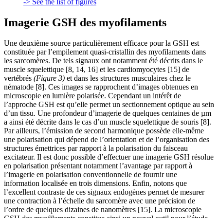
-> See the list of figures
Imagerie GSH des myofilaments
Une deuxième source particulièrement efficace pour la GSH est
constituée par l’empilement quasi-cristallin des myofilaments dans
les sarcomères. De tels signaux ont notamment été décrits dans le
muscle squelettique [8, 14, 16] et les cardiomyocytes [15] de
vertébrés
(Figure 3)
et dans les structures musculaires chez le
nématode [8]. Ces images se rapprochent d’images obtenues en
microscopie en lumière polarisée. Cependant un intérêt de
l’approche GSH est qu’elle permet un sectionnement optique au sein
d’un tissu. Une profondeur d’imagerie de quelques centaines de µm
a ainsi été décrite dans le cas d’un muscle squelettique de souris [8].
Par ailleurs, l’émission de second harmonique possède elle-même
une polarisation qui dépend de l’orientation et de l’organisation des
structures émettrices par rapport à la polarisation du faisceau
excitateur. Il est donc possible d’effectuer une imagerie GSH résolue
en polarisation présentant notamment l’avantage par rapport à
l’imagerie en polarisation conventionnelle de fournir une
information localisée en trois dimensions. Enfin, notons que
l’excellent contraste de ces signaux endogènes permet de mesurer
une contraction à l’échelle du sarcomère avec une précision de
l’ordre de quelques dizaines de nanomètres [15]. La microscopie