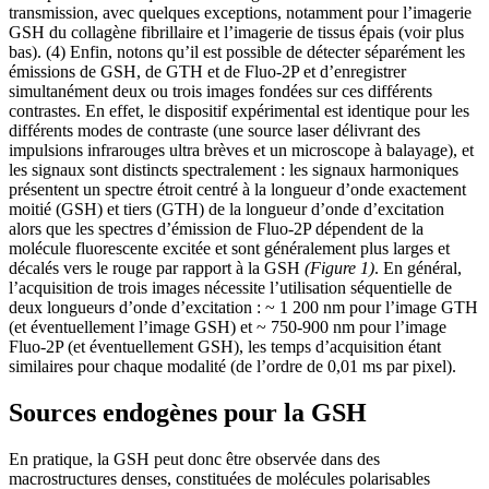
transmission, avec quelques exceptions, notamment pour l’imagerie
GSH du collagène fibrillaire et l’imagerie de tissus épais (voir plus
bas). (4) Enfin, notons qu’il est possible de détecter séparément les
émissions de GSH, de GTH et de Fluo-2P et d’enregistrer
simultanément deux ou trois images fondées sur ces différents
contrastes. En effet, le dispositif expérimental est identique pour les
différents modes de contraste (une source laser délivrant des
impulsions infrarouges ultra brèves et un microscope à balayage), et
les signaux sont distincts spectralement : les signaux harmoniques
présentent un spectre étroit centré à la longueur d’onde exactement
moitié (GSH) et tiers (GTH) de la longueur d’onde d’excitation
alors que les spectres d’émission de Fluo-2P dépendent de la
molécule fluorescente excitée et sont généralement plus larges et
décalés vers le rouge par rapport à la GSH
(Figure 1)
. En général,
l’acquisition de trois images nécessite l’utilisation séquentielle de
deux longueurs d’onde d’excitation : ~ 1 200 nm pour l’image GTH
(et éventuellement l’image GSH) et ~ 750-900 nm pour l’image
Fluo-2P (et éventuellement GSH), les temps d’acquisition étant
similaires pour chaque modalité (de l’ordre de 0,01 ms par pixel).
Sources endogènes pour la GSH
En pratique, la GSH peut donc être observée dans des
macrostructures denses, constituées de molécules polarisables