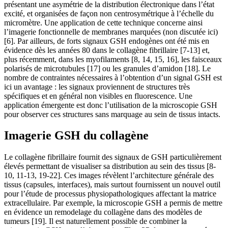
présentant une asymétrie de la distribution électronique dans l’état
excité, et organisées de façon non centrosymétrique à l’échelle du
micromètre. Une application de cette technique concerne ainsi
l’imagerie fonctionnelle de membranes marquées (non discutée ici)
[6]. Par ailleurs, de forts signaux GSH endogènes ont été mis en
évidence dès les années 80 dans le collagène fibrillaire [7-13] et,
plus récemment, dans les myofilaments [8, 14, 15, 16], les faisceaux
polarisés de microtubules [17] ou les granules d’amidon [18]. Le
nombre de contraintes nécessaires à l’obtention d’un signal GSH est
ici un avantage : les signaux proviennent de structures très
spécifiques et en général non visibles en fluorescence. Une
application émergente est donc l’utilisation de la microscopie GSH
pour observer ces structures sans marquage au sein de tissus intacts.
Imagerie GSH du collagène
Le collagène fibrillaire fournit des signaux de GSH particulièrement
élevés permettant de visualiser sa distribution au sein des tissus [8-
10, 11-13, 19-22]. Ces images révèlent l’architecture générale des
tissus (capsules, interfaces), mais surtout fournissent un nouvel outil
pour l’étude de processus physiopathologiques affectant la matrice
extracellulaire. Par exemple, la microscopie GSH a permis de mettre
en évidence un remodelage du collagène dans des modèles de
tumeurs [19]. Il est naturellement possible de combiner la