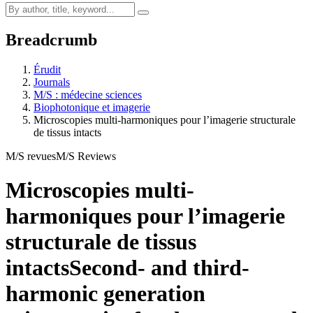
Breadcrumb
Érudit
Journals
M/S : médecine sciences
Biophotonique et imagerie
Microscopies multi-harmoniques pour l’imagerie structurale
de tissus intacts
M/S revues
M/S Reviews
Microscopies multi-
harmoniques pour l’imagerie
structurale de tissus
intacts
Second- and third-
harmonic generation