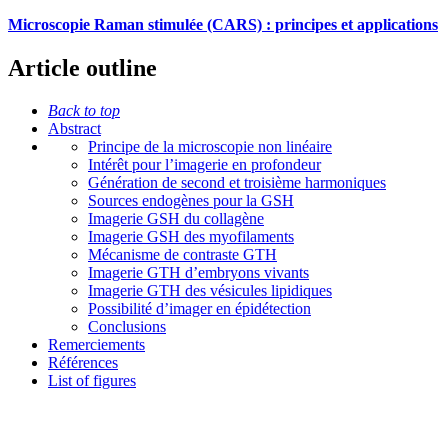
Microscopie Raman stimulée (CARS) : principes et applications
Article outline
Back to top
Abstract
Principe de la microscopie non linéaire
Intérêt pour l’imagerie en profondeur
Génération de second et troisième harmoniques
Sources endogènes pour la GSH
Imagerie GSH du collagène
Imagerie GSH des myofilaments
Mécanisme de contraste GTH
Imagerie GTH d’embryons vivants
Imagerie GTH des vésicules lipidiques
Possibilité d’imager en épidétection
Conclusions
Remerciements
Références
List of figures