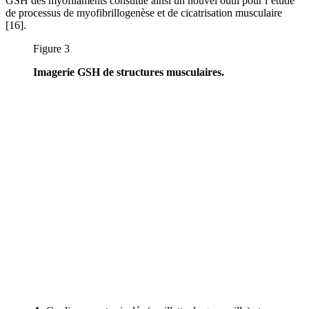
GSH des myofilaments constitue ainsi un nouvel outil pour l’étude
de processus de myofibrillogenèse et de cicatrisation musculaire
[16].
Figure 3
Imagerie GSH de structures musculaires.