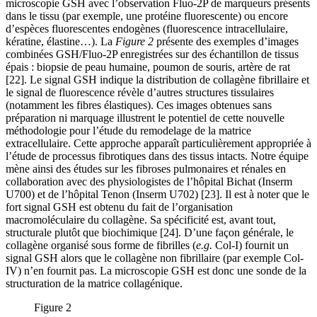
microscopie GSH avec l’observation Fluo-2P de marqueurs présents
dans le tissu (par exemple, une protéine fluorescente) ou encore
d’espèces fluorescentes endogènes (fluorescence intracellulaire,
kératine, élastine…). La
Figure 2
présente des exemples d’images
combinées GSH/Fluo-2P enregistrées sur des échantillon de tissus
épais : biopsie de peau humaine, poumon de souris, artère de rat
[22]. Le signal GSH indique la distribution de collagène fibrillaire et
le signal de fluorescence révèle d’autres structures tissulaires
(notamment les fibres élastiques). Ces images obtenues sans
préparation ni marquage illustrent le potentiel de cette nouvelle
méthodologie pour l’étude du remodelage de la matrice
extracellulaire. Cette approche apparaît particulièrement appropriée à
l’étude de processus fibrotiques dans des tissus intacts. Notre équipe
mène ainsi des études sur les fibroses pulmonaires et rénales en
collaboration avec des physiologistes de l’hôpital Bichat (Inserm
U700) et de l’hôpital Tenon (Inserm U702) [23]. Il est à noter que le
fort signal GSH est obtenu du fait de l’organisation
macromoléculaire du collagène. Sa spécificité est, avant tout,
structurale plutôt que biochimique [24]. D’une façon générale, le
collagène organisé sous forme de fibrilles (
e.g.
Col-I) fournit un
signal GSH alors que le collagène non fibrillaire (par exemple Col-
IV) n’en fournit pas. La microscopie GSH est donc une sonde de la
structuration de la matrice collagénique.
Figure 2