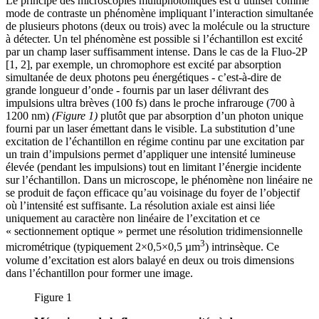
Le principe des microscopies multiphotoniques est d’utiliser comme
mode de contraste un phénomène impliquant l’interaction simultanée
de plusieurs photons (deux ou trois) avec la molécule ou la structure
à détecter. Un tel phénomène est possible si l’échantillon est excité
par un champ laser suffisamment intense. Dans le cas de la Fluo-2P
[1, 2], par exemple, un chromophore est excité par absorption
simultanée de deux photons peu énergétiques - c’est-à-dire de
grande longueur d’onde - fournis par un laser délivrant des
impulsions ultra brèves (100 fs) dans le proche infrarouge (700 à
1200 nm)
(Figure 1)
plutôt que par absorption d’un photon unique
fourni par un laser émettant dans le visible. La substitution d’une
excitation de l’échantillon en régime continu par une excitation par
un train d’impulsions permet d’appliquer une intensité lumineuse
élevée (pendant les impulsions) tout en limitant l’énergie incidente
sur l’échantillon. Dans un microscope, le phénomène non linéaire ne
se produit de façon efficace qu’au voisinage du foyer de l’objectif
où l’intensité est suffisante. La résolution axiale est ainsi liée
uniquement au caractère non linéaire de l’excitation et ce
« sectionnement optique » permet une résolution tridimensionnelle
3
micrométrique (typiquement 2×0,5×0,5 µm
) intrinsèque. Ce
volume d’excitation est alors balayé en deux ou trois dimensions
dans l’échantillon pour former une image.
Figure 1