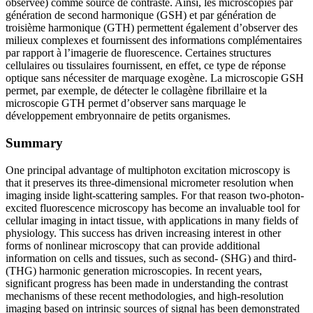
observée) comme source de contraste. Ainsi, les microscopies par
génération de second harmonique (GSH) et par génération de
troisième harmonique (GTH) permettent également d’observer des
milieux complexes et fournissent des informations complémentaires
par rapport à l’imagerie de fluorescence. Certaines structures
cellulaires ou tissulaires fournissent, en effet, ce type de réponse
optique sans nécessiter de marquage exogène. La microscopie GSH
permet, par exemple, de détecter le collagène fibrillaire et la
microscopie GTH permet d’observer sans marquage le
développement embryonnaire de petits organismes.
Summary
One principal advantage of multiphoton excitation microscopy is
that it preserves its three-dimensional micrometer resolution when
imaging inside light-scattering samples. For that reason two-photon-
excited fluorescence microscopy has become an invaluable tool for
cellular imaging in intact tissue, with applications in many fields of
physiology. This success has driven increasing interest in other
forms of nonlinear microscopy that can provide additional
information on cells and tissues, such as second- (SHG) and third-
(THG) harmonic generation microscopies. In recent years,
significant progress has been made in understanding the contrast
mechanisms of these recent methodologies, and high-resolution
imaging based on intrinsic sources of signal has been demonstrated