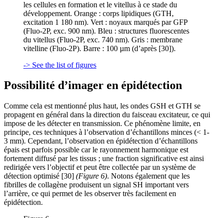
les cellules en formation et le vitellus à ce stade du
développement. Orange : corps lipidiques (GTH,
excitation 1 180 nm). Vert : noyaux marqués par GFP
(Fluo-2P, exc. 900 nm). Bleu : structures fluorescentes
du vitellus (Fluo-2P, exc. 740 nm). Gris : membrane
vitelline (Fluo-2P). Barre : 100 µm (d’après [30]).
-> See the list of figures
Possibilité d’imager en épidétection
Comme cela est mentionné plus haut, les ondes GSH et GTH se
propagent en général dans la direction du faisceau excitateur, ce qui
impose de les détecter en transmission. Ce phénomène limite, en
principe, ces techniques à l’observation d’échantillons minces (< 1-
3 mm). Cependant, l’observation en épidétection d’échantillons
épais est parfois possible car le rayonnement harmonique est
fortement diffusé par les tissus ; une fraction significative est ainsi
redirigée vers l’objectif et peut être collectée par un système de
détection optimisé [30]
(Figure 6)
. Notons également que les
fibrilles de collagène produisent un signal SH important vers
l’arrière, ce qui permet de les observer très facilement en
épidétection.