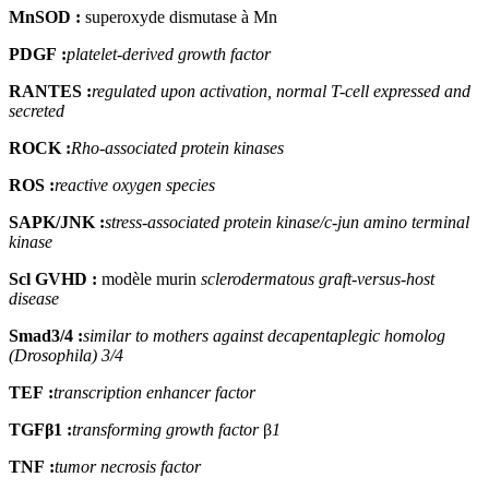
MnSOD
:
superoxyde dismutase à Mn
PDGF
:
platelet-derived growth factor
RANTES
:
regulated upon activation, normal T-cell expressed and
secreted
ROCK
:
Rho-associated protein kinases
ROS
:
reactive oxygen species
SAPK/JNK
:
stress-associated protein kinase/c-jun amino terminal
kinase
Scl GVHD
:
modèle murin
sclerodermatous graft-versus-host
disease
Smad3/4
:
similar to mothers against decapentaplegic homolog
(Drosophila)
3/4
TEF
:
transcription enhancer factor
TGFβ1
:
transforming growth factor
β
1
TNF
:
tumor necrosis factor