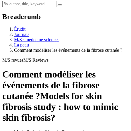
Breadcrumb
Érudit
Journals
M/S : médecine sciences
La peau
Comment modéliser les événements de la fibrose cutanée ?
M/S revues
M/S Reviews
Comment modéliser les
événements de la fibrose
cutanée ?
Models for skin
fibrosis study : how to mimic
skin fibrosis?