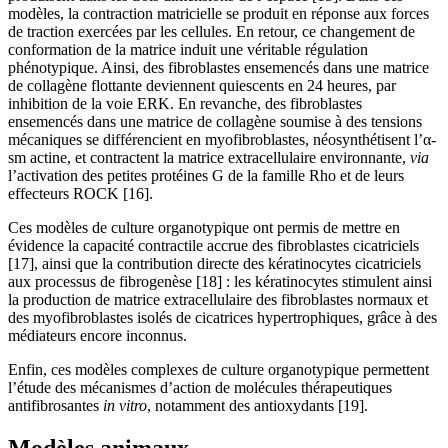
modèles, la contraction matricielle se produit en réponse aux forces
de traction exercées par les cellules. En retour, ce changement de
conformation de la matrice induit une véritable régulation
phénotypique. Ainsi, des fibroblastes ensemencés dans une matrice
de collagène flottante deviennent quiescents en 24 heures, par
inhibition de la voie ERK. En revanche, des fibroblastes
ensemencés dans une matrice de collagène soumise à des tensions
mécaniques se différencient en myofibroblastes, néosynthétisent l’α-
sm actine, et contractent la matrice extracellulaire environnante,
via
l’activation des petites protéines G de la famille Rho et de leurs
effecteurs ROCK [16].
Ces modèles de culture organotypique ont permis de mettre en
évidence la capacité contractile accrue des fibroblastes cicatriciels
[17], ainsi que la contribution directe des kératinocytes cicatriciels
aux processus de fibrogenèse [18] : les kératinocytes stimulent ainsi
la production de matrice extracellulaire des fibroblastes normaux et
des myofibroblastes isolés de cicatrices hypertrophiques, grâce à des
médiateurs encore inconnus.
Enfin, ces modèles complexes de culture organotypique permettent
l’étude des mécanismes d’action de molécules thérapeutiques
antifibrosantes
in vitro
, notamment des antioxydants [19].
Modèles animaux