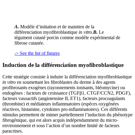
A.
Modèle d’initiation et de maintien de la
différenciation myofibroblastique
in vitro.
B.
Le
tégument cutané porcin comme modèle expérimental de
fibrose cutanée.
-> See the list of figures
Induction de la différenciation myofibroblastique
Cette stratégie consiste à induire la différenciation myofibroblastique
in vitro
en soumettant les fibroblastes du derme à des agents
profibrosants exogènes (rayonnements ionisants, bléomycine) ou
endogènes : facteurs de croissance (TGFβ1, CTGF/CCN2, PDGF),
facteurs vasoactifs (angiotensine II, ET1), facteurs procoagulants
(thrombine) et médiateurs inflammatoires (espèces oxygénées
réactives, histamine, cytokines pro-inflammatoires). Ces différents
stimulus permettent de mimer partiellement l’induction du phénotype
fibrogénique, qui est alors acquis indépendamment du micro-
environnement et sous l’action d’un nombre limité de facteurs
paracrines.