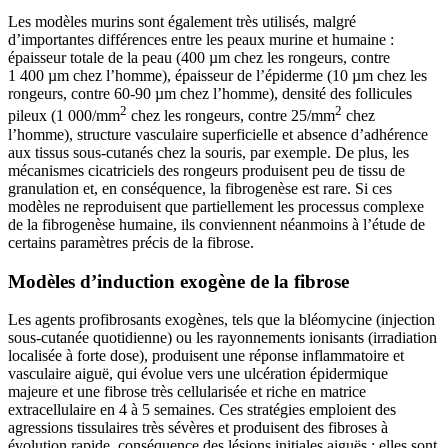
Les modèles murins sont également très utilisés, malgré
d’importantes différences entre les peaux murine et humaine :
épaisseur totale de la peau (400 µm chez les rongeurs, contre
1 400 µm chez l’homme), épaisseur de l’épiderme (10 µm chez les
rongeurs, contre 60-90 µm chez l’homme), densité des follicules
2
2
pileux (1 000/mm
chez les rongeurs, contre 25/mm
chez
l’homme), structure vasculaire superficielle et absence d’adhérence
aux tissus sous-cutanés chez la souris, par exemple. De plus, les
mécanismes cicatriciels des rongeurs produisent peu de tissu de
granulation et, en conséquence, la fibrogenèse est rare. Si ces
modèles ne reproduisent que partiellement les processus complexe
de la fibrogenèse humaine, ils conviennent néanmoins à l’étude de
certains paramètres précis de la fibrose.
Modèles d’induction exogène de la fibrose
Les agents profibrosants exogènes, tels que la bléomycine (injection
sous-cutanée quotidienne) ou les rayonnements ionisants (irradiation
localisée à forte dose), produisent une réponse inflammatoire et
vasculaire aiguë, qui évolue vers une ulcération épidermique
majeure et une fibrose très cellularisée et riche en matrice
extracellulaire en 4 à 5 semaines. Ces stratégies emploient des
agressions tissulaires très sévères et produisent des fibroses à
évolution rapide, conséquence des lésions initiales aiguës : elles sont