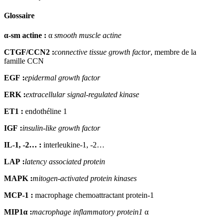
Glossaire
α
-sm actine
:
α
smooth muscle actine
CTGF/CCN2
:
connective tissue growth factor
, membre de la
famille CCN
EGF
:
epidermal growth factor
ERK
:
extracellular signal-regulated kinase
ET1
:
endothéline 1
IGF
:
insulin-like growth factor
IL-1, -2…
:
interleukine-1, -2…
LAP
:
latency associated protein
MAPK
:
mitogen-activated protein kinases
MCP-1
:
macrophage chemoattractant protein-1
MIP1α
:
macrophage inflammatory protein
1
α