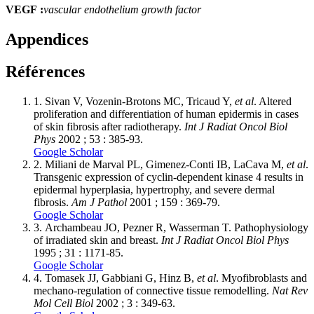
VEGF
:
vascular endothelium growth factor
Appendices
Références
1.
Sivan V, Vozenin-Brotons MC, Tricaud Y,
et al
. Altered
proliferation and differentiation of human epidermis in cases
of skin fibrosis after radiotherapy.
Int J Radiat Oncol Biol
Phys
2002 ; 53 : 385-93.
Google Scholar
2.
Miliani de Marval PL, Gimenez-Conti IB, LaCava M,
et al
.
Transgenic expression of cyclin-dependent kinase 4 results in
epidermal hyperplasia, hypertrophy, and severe dermal
fibrosis.
Am J Pathol
2001 ; 159 : 369-79.
Google Scholar
3.
Archambeau JO, Pezner R, Wasserman T. Pathophysiology
of irradiated skin and breast.
Int J Radiat Oncol Biol Phys
1995 ; 31 : 1171-85.
Google Scholar
4.
Tomasek JJ, Gabbiani G, Hinz B,
et al
. Myofibroblasts and
mechano-regulation of connective tissue remodelling.
Nat Rev
Mol Cell Biol
2002 ; 3 : 349-63.