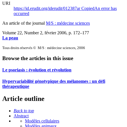
URI
https://id.erudit.org/iderudit/012387ar
Copied
An error has
occurred
An article of the journal
M/S : médecine sciences
Volume 22, Number 2, février 2006
, p. 172–177
La peau
Tous droits réservés © M/S : médecine sciences, 2006
Browse the articles in this issue
Le psoriasis : évolution et révolution
Hypervariabilité génotypique des mélanomes : un défi
thérapeutique
Article outline
Back to top
Abstract
Modèles cellulaires
Modèles animaux