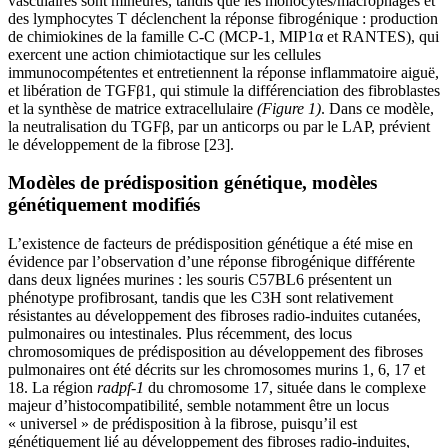
vasculaires sont mineures, tandis que les monocytes/macrophages et
des lymphocytes T déclenchent la réponse fibrogénique : production
de chimiokines de la famille C-C (MCP-1, MIP1α et RANTES), qui
exercent une action chimiotactique sur les cellules
immunocompétentes et entretiennent la réponse inflammatoire aiguë,
et libération de TGFβ1, qui stimule la différenciation des fibroblastes
et la synthèse de matrice extracellulaire
(Figure
1)
. Dans ce modèle,
la neutralisation du TGFβ, par un anticorps ou par le LAP, prévient
le développement de la fibrose [23].
Modèles de prédisposition génétique, modèles
génétiquement modifiés
L’existence de facteurs de prédisposition génétique a été mise en
évidence par l’observation d’une réponse fibrogénique différente
dans deux lignées murines : les souris C57BL6 présentent un
phénotype profibrosant, tandis que les C3H sont relativement
résistantes au développement des fibroses radio-induites cutanées,
pulmonaires ou intestinales. Plus récemment, des locus
chromosomiques de prédisposition au développement des fibroses
pulmonaires ont été décrits sur les chromosomes murins 1, 6, 17 et
18. La région
radpf-1
du chromosome 17, située dans le complexe
majeur d’histocompatibilité, semble notamment être un locus
« universel » de prédisposition à la fibrose, puisqu’il est
génétiquement lié au développement des fibroses radio-induites,