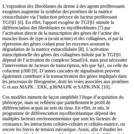
L’exposition des fibroblastes du derme à des agents profibrosants
exogènes augmente la synthèse des protéines de la matrice
extracellulaire via l’induction précoce du facteur profibrosant
TGFβ1 [6]. En effet, l'apport exogène de TGFβ1 stimule la
différenciation des fibroblastes en myofibroblastes [7] par
l’activation directe de la transcription des gènes de l’actine des
muscles lisses de type α (α-sm actine) et des collagènes, et par la
répression des gènes codant pour les enzymes assurant la
dégradation de la matrice extracellulaire [8]. L’activation
transcriptionelle des gènes des collagènes induite par le TGFβ1
dépend de l’activation du complexe Smad3/4, mais peut nécessiter
l’intervention de facteurs de transcription, tels que Sp1, ou celle du
cofacteur p300 [9]. D’autres cascades de signalisation peuvent
également contribuer à la transactivation des gènes impliqués dans
les processus de fibrogenèse, dont les voies associées aux protéines
G et aux MAPK : ERK, p38/MAPK et SAPK/JNK [10].
Ces modèles miment de façon simplifiée l’étape d’acquisition du
phénotype, mais ne reflètent que partiellement le profil de
différenciation acquis au sein du tissu. En effet,
in situ
, le
programme de différenciation myofibroblastique dépend des
multiples facteurs environnementaux que sont les facteurs de
croissance, les interactions cellules-cellules et cellules-matrice, ou
encore les forces de tension mécanique. Aussi, afin d’étudier les