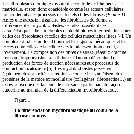
Les fibroblastes dermiques assurent le contrôle de l’homéostasie
matricielle, et sont donc considérés comme les acteurs cellulaires
prépondérants des processus cicatriciels et des fibroses
(Figure
1)
.
Après une agression tissulaire, les fibroblastes du derme se
différencient en myofibroblastes, cellules possédant des
caractéristiques ultrastructurales et biochimiques intermédiaires entre
celles des fibroblastes et celles des cellules musculaires lisses [4]. Un
complexe d’adhésion focal transmet les signaux mécaniques et les
forces contractiles de la cellule vers le micro-environnement, et
inversement. La composition des fibres de stress (réseaux d’actine,
myosine, tropomyosine, α-actinine et filamine) détermine la
production des forces de traction nécessaires aux processus de
contraction cicatricielle [5]. Les myofibroblastes possèdent
également des capacités sécrétoires accrues : ils synthétisent des
protéines de la matrice extracellulaire (collagènes, fibronectine…) en
excès, ainsi que des facteurs de croissance participant de façon
autocrine au maintien de la différenciation myofibroblastique.
Figure 1
La différenciation myofibroblastique au cours de la
fibrose cutanée.