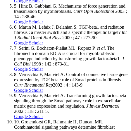
Google Scholar
5.
Hinz B, Gabbiani G. Mechanisms of force generation and
transmission by myofibroblasts.
Curr Opin Biotechnol
2003 ;
14 : 538-46.
Google Scholar
6.
Martin M, Lefaix J, Delanian S. TGF-beta1 and radiation
fibrosis : a master switch and a specific therapeutic target?
Int
J Radiat Oncol Biol Phys
2000 ; 47 : 277-90.
Google Scholar
7.
Serini G, Bochaton-Piallat ML, Ropraz P,
et al
. The
fibronectin domain ED-A is crucial for myofibroblastic
phenotype induction by transforming growth factor-beta1.
J
Cell Biol
1998 ; 142 : 873-81.
Google Scholar
8.
Verrecchia F, Mauviel A. Control of connective tissue gene
expression by TGF beta : role of Smad proteins in fibrosis.
Curr Rheumatol Rep
2002 ; 4 : 143-9.
Google Scholar
9.
Verrecchia F, Mauviel A. Transforming growth factor-beta
signaling through the Smad pathway : role in extracellular
matrix gene expression and regulation.
J Invest Dermatol
2002 ; 118 : 211-5.
Google Scholar
10.
Grotendorst GR, Rahmanie H, Duncan MR.
Combinatorial signaling pathways determine fibroblast