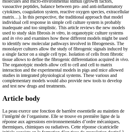
molecules and micro-environmental stimuli (growth factors,
vasoactive peptides, balance between pro- and anti-inflammatory
cytokines, coagulation system, reactive oxygen species, extracellular
matrix…). In this perspective, the traditional approach that model
individual cell response in simple cell culture system is probably
inadequate and too simplistic. This article reviews the new models
used to study skin fibrosis
in vitro
, in organotypic culture systems
and
in vivo
and examines how these different models might be used
to identify new molecular pathways involved in fibrogenesis. The
monolayer cultures allow the study of fibrogenic signals induced by
a single factor on a single cell type. Isolation of cells from fibrotic
tissue allows to define the fibrogenic differentiation acquired
in vivo.
The organotypic models allow cell to cell and cell to matrix
interaction and the experimental models in pigs and mice allowed
studies in integrated physiological systems. These various and
complementary models would also provide new tools to develop
and test new drugs and treatments.
Article body
La peau exerce une fonction de barrière essentielle au maintien de
l’intégrité de l’organisme. Elle se trouve en première ligne de la
réponse aux agressions environnementales d’ordre mécaniques,
thermiques, chimiques ou radiatives. Cette réponse cicatricielle