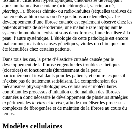
tissulaire : cicatrices hypertrophiques, chéloïdes se développant
après un traumatisme cutané (acte chirurgical, vaccin, acné,
piercing
…), fibroses chimio- ou radio-induites (séquelles tardives de
traitements antitumoraux ou d’expositions accidentelles)… Le
développement d’une fibrose cutanée est également observé chez les
patients atteints de sclérodermie, une maladie rare impliquant le
système immunitaire, existant sous deux formes, l’une localisée à la
peau, l’autre systémique. L’étiologie de cette pathologie est encore
mal connue, mais des causes génétiques, virales ou chimiques ont
été identifiées chez certains patients.
Dans tous les cas, la perte d’élasticité cutanée causée par le
développement de la fibrose engendre des troubles esthétiques
(cicatrices) et fonctionnels (durcissement de la peau)
particulièrement invalidants pour les patients, et contre lesquels il
n’existe pas de traitement satisfaisant. La compréhension des
mécanismes physiopathologiques, cellulaires et moléculaires
contrôlant les processus d’initiation et de maintien des fibroses
cutanées a donc nécessité le développement de plusieurs stratégies
expérimentales
in vitro
et
in vivo
, afin de modéliser les processus
complexes de fibrogenèse et de maintien de la fibrose au cours du
temps.
Modèles cellulaires