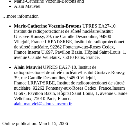
Marie-Catherine Vozenin-Brotons
and
Alain Mauviel
…more information
Marie-Catherine Vozenin-Brotons
UPRES EA27-10,
Institut de radioprotectionet de sûreté nucléaire/Institut
Gustave-Roussy,
39, rue Camille Desmoulins,
94800
Villejuif,
France.LRPAT/SRBE,
Institut de radioprotectionet
de sûreté nucléaire,
92262 Fontenay-aux-Roses Cedex,
France.Inserm U.697,
Pavillon Bazin,
Hôpital Saint-Louis,
1,
avenue Claude Vellefaux,
75010 Paris,
France.
Alain Mauviel
UPRES EA27-10,
Institut de
radioprotectionet de sûreté nucléaire/Institut Gustave-Roussy,
39, rue Camille Desmoulins,
94800 Villejuif,
France.LRPAT/SRBE,
Institut de radioprotectionet de sûreté
nucléaire,
92262 Fontenay-aux-Roses Cedex,
France.Inserm
U.697,
Pavillon Bazin,
Hôpital Saint-Louis,
1, avenue Claude
Vellefaux,
75010 Paris,
France.
alain.mauviel@stlouis.inserm.fr
Online publication: March 15, 2006