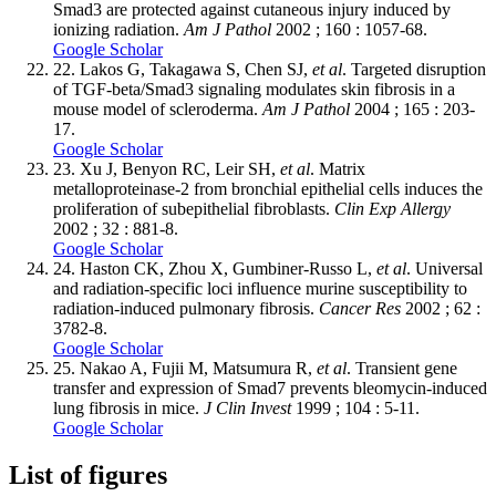
Smad3 are protected against cutaneous injury induced by
ionizing radiation.
Am J Pathol
2002 ; 160 : 1057-68.
Google Scholar
22.
Lakos G, Takagawa S, Chen SJ,
et al
. Targeted disruption
of TGF-beta/Smad3 signaling modulates skin fibrosis in a
mouse model of scleroderma.
Am J Pathol
2004 ; 165 : 203-
17.
Google Scholar
23.
Xu J, Benyon RC, Leir SH,
et al
. Matrix
metalloproteinase-2 from bronchial epithelial cells induces the
proliferation of subepithelial fibroblasts.
Clin Exp Allergy
2002 ; 32 : 881-8.
Google Scholar
24.
Haston CK, Zhou X, Gumbiner-Russo L,
et al
. Universal
and radiation-specific loci influence murine susceptibility to
radiation-induced pulmonary fibrosis.
Cancer Res
2002 ; 62 :
3782-8.
Google Scholar
25.
Nakao A, Fujii M, Matsumura R,
et al
. Transient gene
transfer and expression of Smad7 prevents bleomycin-induced
lung fibrosis in mice.
J Clin Invest
1999 ; 104 : 5-11.
Google Scholar
List of figures