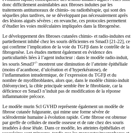
donc difficilement assimilables aux fibroses induites par les
traitements antitumoraux de chimio- ou radiothérapie, qui sont des
séquelles plus tardives, ne se développant pas nécessairement après
des lésions aiguës sévères ; en revanche, ces protocoles permettent
d’étudier les voies moléculaires impliquées dans la fibrogenèse.
Le développement des fibroses cutanées chimio- et radio-induites est
partiellement inhibé chez les souris déficientes en Smad3 [21-22], ce
qui confirme l’implication de la voie du TGFβ dans le contrôle de la
fibrogenèse. Les études mettent également en évidence des
particuliarités liées à l’agent inducteur : dans le modèle radio-induit,
-/-
les souris
Smad3
montrent une diminution de l’atteinte épithéliale
(moins d’acanthose, d’ulcération et d’hyperkératose), de
l’inflammation intradermique, de l’expression du TGFβ et du
nombre de myofibroblastes, alors que, dans le modèle chimio-induit
(bléomycine), la cible principale semble être le fibroblaste, car la
déficience en Smad3 n’induit pas de modification de la réponse
inflammatoire précoce.
Le modèle murin Scl GVHD représente également un modèle de
fibrose cutanée fulgurante, qui mime une forme sévère de
sclérodermie humaine à évolution rapide. Cette fibrose est obtenue
par greffe de cellules de moelle osseuse et de rate chez des souris
irradiées à dose létale. Dans ce modèle, les atteintes épithéliales et