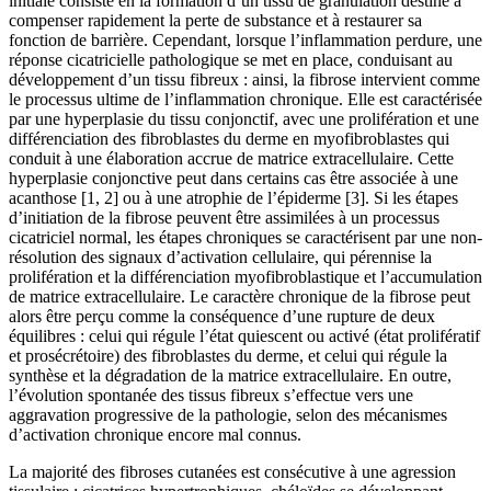
initiale consiste en la formation d’un tissu de granulation destiné à
compenser rapidement la perte de substance et à restaurer sa
fonction de barrière. Cependant, lorsque l’inflammation perdure, une
réponse cicatricielle pathologique se met en place, conduisant au
développement d’un tissu fibreux : ainsi, la fibrose intervient comme
le processus ultime de l’inflammation chronique. Elle est caractérisée
par une hyperplasie du tissu conjonctif, avec une prolifération et une
différenciation des fibroblastes du derme en myofibroblastes qui
conduit à une élaboration accrue de matrice extracellulaire. Cette
hyperplasie conjonctive peut dans certains cas être associée à une
acanthose [1, 2] ou à une atrophie de l’épiderme [3]. Si les étapes
d’initiation de la fibrose peuvent être assimilées à un processus
cicatriciel normal, les étapes chroniques se caractérisent par une non-
résolution des signaux d’activation cellulaire, qui pérennise la
prolifération et la différenciation myofibroblastique et l’accumulation
de matrice extracellulaire. Le caractère chronique de la fibrose peut
alors être perçu comme la conséquence d’une rupture de deux
équilibres : celui qui régule l’état quiescent ou activé (état prolifératif
et prosécrétoire) des fibroblastes du derme, et celui qui régule la
synthèse et la dégradation de la matrice extracellulaire. En outre,
l’évolution spontanée des tissus fibreux s’effectue vers une
aggravation progressive de la pathologie, selon des mécanismes
d’activation chronique encore mal connus.
La majorité des fibroses cutanées est consécutive à une agression