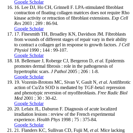
Google Scholar
16.
Lee DJ, Ho CH, Grinnell F. LPA-stimulated fibroblast
contraction of floating collagen matrices does not require Rho
kinase activity or retraction of fibroblast extensions.
Exp Cell
Res
2003 ; 289 : 86-94.
Google Scholar
17.
Finesmith TH, Broadley KN, Davidson JM. Fibroblasts
from wounds of different stages of repair vary in their ability
to contract a collagen gel in response to growth factors.
J Cell
Physiol
1990 ; 144 : 99-107.
Google Scholar
18.
Bellemare J, Roberge CJ, Bergeron D,
et al
. Epidermis
promotes dermal fibrosis : role in the pathogenesis of
hypertrophic scars.
J Pathol
2005 ; 206 : 1-8.
Google Scholar
19.
Vozenin-Brotons MC, Sivan V, Gault N
, et al
. Antifibrotic
action of Cu/Zn SOD is mediated by TGF-beta1 repression
and phenotypic reversion of myofibroblasts.
Free Radic Biol
Med
2001 ; 30 : 30-42.
Google Scholar
20.
Lefaix JL, Daburon F. Diagnosis of acute localized
irradiation lesions : review of the French experimental
experience.
Health Phys
1998 ; 75 : 375-84.
Google Scholar
21.
Flanders KC, Sullivan CD, Fujii M,
et al
. Mice lacking