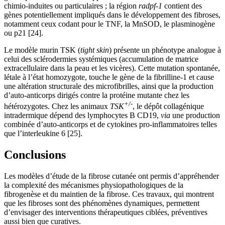
chimio-induites ou particulaires ; la région
radpf-1
contient des
gènes potentiellement impliqués dans le développement des fibroses,
notamment ceux codant pour le TNF, la MnSOD, le plasminogène
ou p21 [24].
Le modèle murin TSK (
tight skin
) présente un phénotype analogue à
celui des sclérodermies systémiques (accumulation de matrice
extracellulaire dans la peau et les vicères). Cette mutation spontanée,
létale à l’état homozygote, touche le gène de la fibrilline-1 et cause
une altération structurale des microfibrilles, ainsi que la production
d’auto-anticorps dirigés contre la protéine mutante chez les
+/-
hétérozygotes. Chez les animaux
TSK
, le dépôt collagénique
intradermique dépend des lymphocytes B CD19,
via
une production
combinée d’auto-anticorps et de cytokines pro-inflammatoires telles
que l’interleukine 6 [25].
Conclusions
Les modèles d’étude de la fibrose cutanée ont permis d’appréhender
la complexité des mécanismes physiopathologiques de la
fibrogenèse et du maintien de la fibrose. Ces travaux, qui montrent
que les fibroses sont des phénomènes dynamiques, permettent
d’envisager des interventions thérapeutiques ciblées, préventives
aussi bien que curatives.