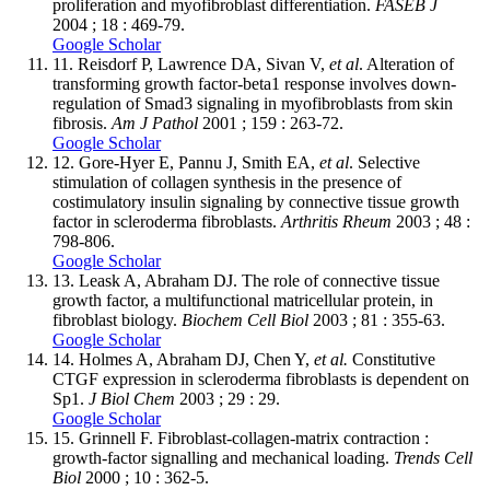
proliferation and myofibroblast differentiation.
FASEB J
2004 ; 18 : 469-79.
Google Scholar
11.
Reisdorf P, Lawrence DA, Sivan V,
et al
. Alteration of
transforming growth factor-beta1 response involves down-
regulation of Smad3 signaling in myofibroblasts from skin
fibrosis.
Am J Pathol
2001 ; 159 : 263-72.
Google Scholar
12.
Gore-Hyer E, Pannu J, Smith EA,
et al
. Selective
stimulation of collagen synthesis in the presence of
costimulatory insulin signaling by connective tissue growth
factor in scleroderma fibroblasts.
Arthritis Rheum
2003 ; 48 :
798-806.
Google Scholar
13.
Leask A, Abraham DJ. The role of connective tissue
growth factor, a multifunctional matricellular protein, in
fibroblast biology.
Biochem Cell Biol
2003 ; 81 : 355-63.
Google Scholar
14.
Holmes A, Abraham DJ, Chen Y,
et al.
Constitutive
CTGF expression in scleroderma fibroblasts is dependent on
Sp1.
J Biol Chem
2003 ; 29 : 29.
Google Scholar
15.
Grinnell F. Fibroblast-collagen-matrix contraction :
growth-factor signalling and mechanical loading.
Trends Cell
Biol
2000 ; 10 : 362-5.