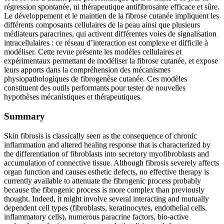
régression spontanée, ni thérapeutique antifibrosante efficace et sûre.
Le développement et le maintien de la fibrose cutanée impliquent les
différents composants cellulaires de la peau ainsi que plusieurs
médiateurs paracrines, qui activent différentes voies de signalisation
intracellulaires : ce réseau d’interaction est complexe et difficile à
modéliser. Cette revue présente les modèles cellulaires et
expérimentaux permettant de modéliser la fibrose cutanée, et expose
leurs apports dans la compréhension des mécanismes
physiopathologiques de fibrogenèse cutanée. Ces modèles
constituent des outils performants pour tester de nouvelles
hypothèses mécanistiques et thérapeutiques.
Summary
Skin fibrosis is classically seen as the consequence of chronic
inflammation and altered healing response that is characterized by
the differentiation of fibroblasts into secretory myofibroblasts and
accumulation of connective tissue. Although fibrosis severely affects
organ function and causes esthetic defects, no effective therapy is
currently available to attenuate the fibrogenic process probably
because the fibrogenic process is more complex than previously
thought. Indeed, it might involve several interacting and mutually
dependent cell types (fibroblasts, keratinocytes, endothelial cells,
inflammatory cells), numerous paracrine factors, bio-active