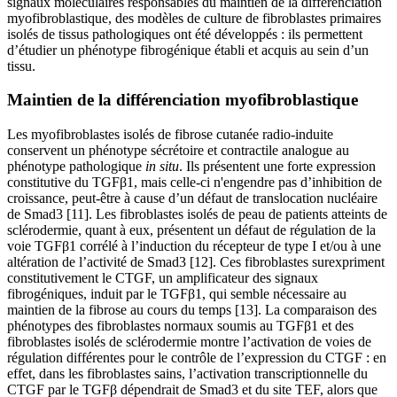
signaux moléculaires responsables du maintien de la différenciation
myofibroblastique, des modèles de culture de fibroblastes primaires
isolés de tissus pathologiques ont été développés : ils permettent
d’étudier un phénotype fibrogénique établi et acquis au sein d’un
tissu.
Maintien de la différenciation myofibroblastique
Les myofibroblastes isolés de fibrose cutanée radio-induite
conservent un phénotype sécrétoire et contractile analogue au
phénotype pathologique
in situ
. Ils présentent une forte expression
constitutive du TGFβ1, mais celle-ci n'engendre pas d’inhibition de
croissance, peut-être à cause d’un défaut de translocation nucléaire
de Smad3 [11]. Les fibroblastes isolés de peau de patients atteints de
sclérodermie, quant à eux, présentent un défaut de régulation de la
voie TGFβ1 corrélé à l’induction du récepteur de type I et/ou à une
altération de l’activité de Smad3 [12]. Ces fibroblastes surexpriment
constitutivement le CTGF, un amplificateur des signaux
fibrogéniques, induit par le TGFβ1, qui semble nécessaire au
maintien de la fibrose au cours du temps [13]. La comparaison des
phénotypes des fibroblastes normaux soumis au TGFβ1 et des
fibroblastes isolés de sclérodermie montre l’activation de voies de
régulation différentes pour le contrôle de l’expression du CTGF : en
effet, dans les fibroblastes sains, l’activation transcriptionnelle du
CTGF par le TGFβ dépendrait de Smad3 et du site TEF, alors que