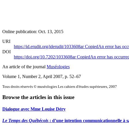
Online publication: Oct. 13, 2015
URI
https://id.erudit.org/iderudit/1033608ar
Copied
An error has occ
DOI
https://doi.org/10.7202/1033608ar
Copied
An error has occurre
An article of the journal
Muséologies
Volume 1, Number 2, April 2007
, p. 52–67
Tous droits réservés © muséologies Les cahiers d'études supérieures, 2007
Browse the articles in this issue
Dialogue avec Mme Louise Déry
Le Temps des Québécois
: d’une intention communicationnelle à s