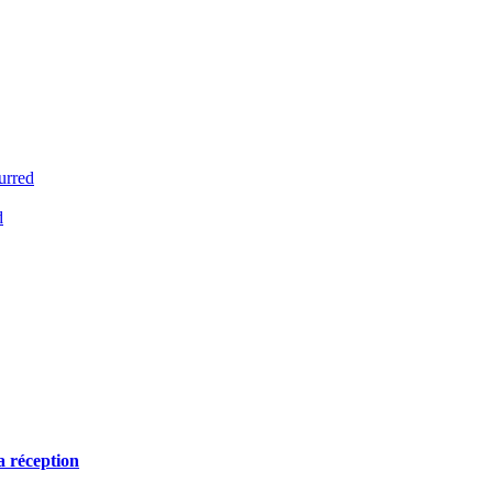
urred
d
a réception