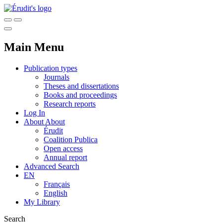
Main Menu
Publication types
Journals
Theses and dissertations
Books and proceedings
Research reports
Log In
About
About
Érudit
Coalition Publica
Open access
Annual report
Advanced Search
EN
Français
English
My Library
Search