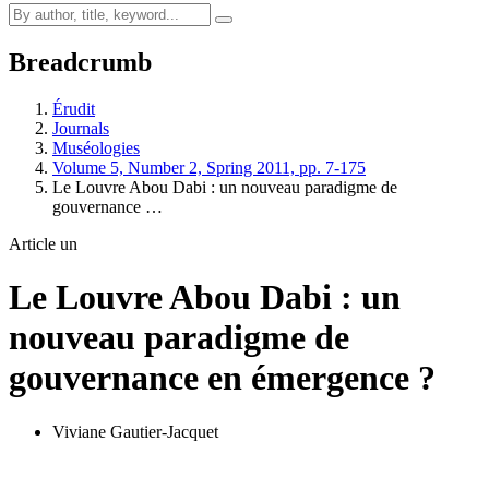
Breadcrumb
Érudit
Journals
Muséologies
Volume 5, Number 2, Spring 2011, pp. 7-175
Le Louvre Abou Dabi : un nouveau paradigme de
gouvernance …
Article un
Le Louvre Abou Dabi : un
nouveau paradigme de
gouvernance en émergence ?
Viviane Gautier-Jacquet