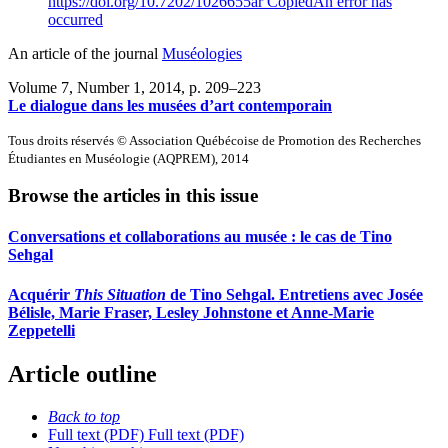
https://doi.org/10.7202/1026655ar
Copied
An error has
occurred
An article of the journal
Muséologies
Volume 7, Number 1, 2014
, p. 209–223
Le dialogue dans les musées d’art contemporain
Tous droits réservés © Association Québécoise de Promotion des Recherches
Étudiantes en Muséologie (AQPREM), 2014
Browse the articles in this issue
Conversations et collaborations au musée : le cas de Tino
Sehgal
Acquérir
This Situation
de Tino Sehgal. Entretiens avec Josée
Bélisle, Marie Fraser, Lesley Johnstone et Anne-Marie
Zeppetelli
Article outline
Back to top
Full text (PDF)
Full text (PDF)