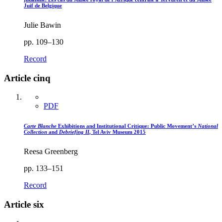
Juif de Belgique
Julie Bawin
pp. 109–130
Record
Article cinq
PDF
Carte Blanche
Exhibitions and Institutional Critique: Public Movement’s
National
Collection
and
Debriefing II
, Tel Aviv Museum 2015
Reesa Greenberg
pp. 133–151
Record
Article six