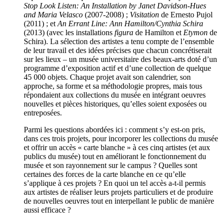
Stop Look Listen: An Installation by Janet Davidson-Hues
and Maria Velasco
(2007-2008) ;
Visitation
de Ernesto Pujol
(2011) ; et
An Errant Line: Ann Hamilton/Cynthia Schira
(2013) (avec les installations
figura
de Hamilton et
Etymon
de
Schira). La sélection des artistes a tenu compte de l’ensemble
de leur travail et des idées précises que chacun concrétiserait
sur les lieux – un musée universitaire des beaux-arts doté d’un
programme d’exposition actif et d’une collection de quelque
45 000 objets. Chaque projet avait son calendrier, son
approche, sa forme et sa méthodologie propres, mais tous
répondaient aux collections du musée en intégrant oeuvres
nouvelles et pièces historiques, qu’elles soient exposées ou
entreposées.
Parmi les questions abordées ici : comment s’y est-on pris,
dans ces trois projets, pour incorporer les collections du musée
et offrir un accès « carte blanche » à ces cinq artistes (et aux
publics du musée) tout en améliorant le fonctionnement du
musée et son rayonnement sur le campus ? Quelles sont
certaines des forces de la carte blanche en ce qu’elle
s’applique à ces projets ? En quoi un tel accès a-t-il permis
aux artistes de réaliser leurs projets particuliers et de produire
de nouvelles oeuvres tout en interpellant le public de manière
aussi efficace ?