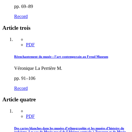
pp. 69–89
Record
Article trois
PDF
Réenchantement du musée : l’art contemporain au Freud Museum
Véronique La Perrière M.
pp. 91–106
Record
Article quatre
PDF
Des cartes blanches dans les musées d’ethnographie et les musées d’histoire du
judaïsme. Les cas du Musée royal de l’Afrique centrale à Tervuren et du Musée