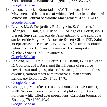
York. Journal of Wildlife Management, 72 : 367-375.
Google Scholar
Larson
, T.J., O.J.
Rongstad
et F.W.
Terbilcox
, 1978.
Movement and habitat use of white-tailed deer in southcentral
Wisconsin. Journal of Wildlife Management, 42 : 113-117.
Google Scholar
Lavoie
, M., S.
Desjardins
, B.
Langevin
, S.
Couturier
, J.
Bélanger
, C.
Daigle
, F.
Hudon
, S.
St-Onge
et J.
Fortin
, (sous
presse). Suivi des impacts de l’implantation d’une autoroute
sur le cerf de Virginie – Autoroute Robert-Cliche (73), Saint-
Joseph-de-Beauce et Beauceville. Ministère des Ressources
naturelles et de la Faune et ministère des Transports du
Québec, Québec, 85 p. + annexes.
Google Scholar
Leblond
, M., J.
Frair
, D.
Fortin
, C.
Dussault
, J.-P.
Ouellet
et
R.
Courtois
, 2011. Assessing the influence of resource
covariates at multiple spatial scales : an application to forest-
dwelling caribou faced with intensive human activity.
Landscape Ecology, 26 : 1433-1446.
Google Scholar
Lesage
, L., M.
Crête
, J.
Huot
, A.
Dumont
et J.-P.
Ouellet
,
2000. Seasonal home range size and philopatry in two
northern white-tailed deer populations. Canadian Journal of
Zoology, 78 : 1930-1940.
Google Scholar