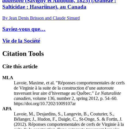
adansoni
(Savigny et Audouin, 1825) (Araneae :
Salticidae : Hasariinae), au Canada
By Jean Denis Brisson and Claude Simard
Saviez-vous que…
Vie de la Société
Citation Tools
Cite this article
MLA
Lavoie, Maxime, et al. "Réponses comportementales de cerfs
de Virginie à la suite de la construction d’une autoroute
traversant leur aire d’hivernage au Québec."
Le Naturaliste
canadien
, volume 136, number 2, spring 2012, p. 54–60.
https://doi.org/10.7202/1009107ar
APA
Lavoie, M., Desjardins, S., Langevin, B., Couturier, S.,
Bélanger, J., Hudon, F., Daigle, C., St-Onge, S. & Fortin, J.
(2012). Réponses comportementales de cerfs de Virginie à la