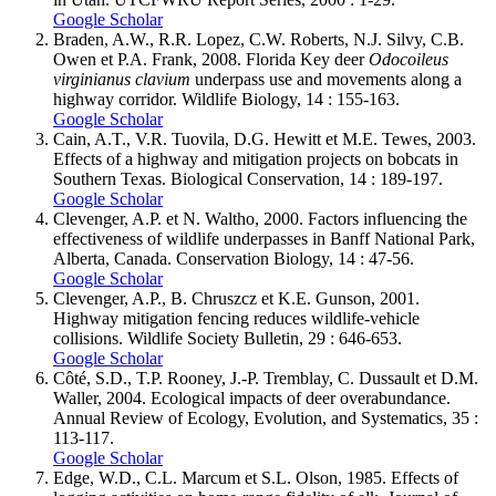
Google Scholar
Braden
, A.W., R.R.
Lopez
, C.W.
Roberts
, N.J.
Silvy
, C.B.
Owen
et P.A.
Frank
, 2008. Florida Key deer
Odocoileus
virginianus clavium
underpass use and movements along a
highway corridor. Wildlife Biology, 14 : 155-163.
Google Scholar
Cain
, A.T., V.R.
Tuovila
, D.G.
Hewitt
et M.E.
Tewes
, 2003.
Effects of a highway and mitigation projects on bobcats in
Southern Texas. Biological Conservation, 14 : 189-197.
Google Scholar
Clevenger
, A.P. et N.
Waltho
, 2000. Factors influencing the
effectiveness of wildlife underpasses in Banff National Park,
Alberta, Canada. Conservation Biology, 14 : 47-56.
Google Scholar
Clevenger
, A.P., B.
Chruszcz
et K.E.
Gunson
, 2001.
Highway mitigation fencing reduces wildlife-vehicle
collisions. Wildlife Society Bulletin, 29 : 646-653.
Google Scholar
Côté
, S.D., T.P.
Rooney
, J.-P.
Tremblay
, C.
Dussault
et D.M.
Waller
, 2004. Ecological impacts of deer overabundance.
Annual Review of Ecology, Evolution, and Systematics, 35 :
113-117.
Google Scholar
Edge
, W.D., C.L.
Marcum
et S.L.
Olson
, 1985. Effects of