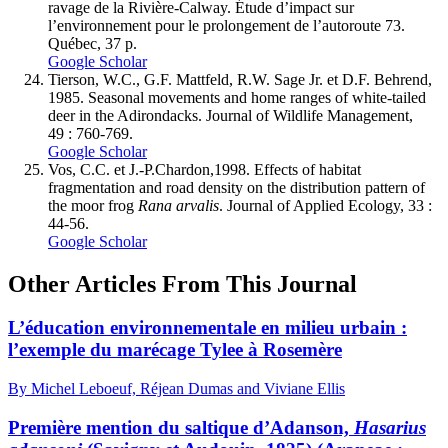
ravage de la Rivière-Calway. Étude d’impact sur
l’environnement pour le prolongement de l’autoroute 73.
Québec, 37 p.
Google Scholar
Tierson
, W.C., G.F.
Mattfeld
, R.W.
Sage
Jr. et D.F.
Behrend
,
1985. Seasonal movements and home ranges of white-tailed
deer in the Adirondacks. Journal of Wildlife Management,
49 : 760-769.
Google Scholar
Vos
, C.C. et J.-P.
Chardon
,1998. Effects of habitat
fragmentation and road density on the distribution pattern of
the moor frog
Rana arvalis
. Journal of Applied Ecology, 33 :
44-56.
Google Scholar
Other Articles From This Journal
L’éducation environnementale en milieu urbain :
l’exemple du marécage Tylee à Rosemère
By Michel Leboeuf, Réjean Dumas and Viviane Ellis
Première mention du saltique d’Adanson,
Hasarius