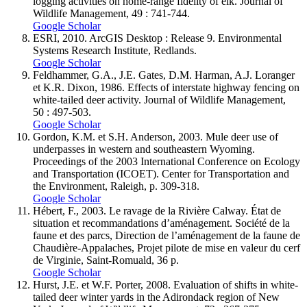
logging activities on home-range fidelity of elk. Journal of
Wildlife Management, 49 : 741-744.
Google Scholar
ESRI, 2010. ArcGIS Desktop : Release 9. Environmental
Systems Research Institute, Redlands.
Google Scholar
Feldhammer
, G.A., J.E.
Gates
, D.M.
Harman
, A.J.
Loranger
et K.R.
Dixon
, 1986. Effects of interstate highway fencing on
white-tailed deer activity. Journal of Wildlife Management,
50 : 497-503.
Google Scholar
Gordon
, K.M. et S.H.
Anderson
, 2003. Mule deer use of
underpasses in western and southeastern Wyoming.
Proceedings of the 2003 International Conference on Ecology
and Transportation (ICOET). Center for Transportation and
the Environment, Raleigh, p. 309-318.
Google Scholar
Hébert
, F., 2003. Le ravage de la Rivière Calway. État de
situation et recommandations d’aménagement. Société de la
faune et des parcs, Direction de l’aménagement de la faune de
Chaudière-Appalaches, Projet pilote de mise en valeur du cerf
de Virginie, Saint-Romuald, 36 p.
Google Scholar
Hurst
, J.E. et W.F.
Porter
, 2008. Evaluation of shifts in white-
tailed deer winter yards in the Adirondack region of New