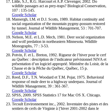
Little
, S.J., R.G.
Harcourt
et A.P.
Clevenger
, 2002. Do
wildlife passages act as prey-traps? Biological Conservation,
107 : 135-145.
Google Scholar
Mansergh
, I.M. et D.J.
Scotts
, 1989. Habitat continuity and
social organization of the mountain pygmy-possum restored
by tunnel. Journal of Wildlife Management, 53 : 701-707.
Google Scholar
Nelson
, M.E. et L.D.
Mech
, 1981. Deer social organization
and wolf predation in northeastern Minnesota. Wildlife
Monographs, 77 : 3-53.
Google Scholar
Potvin
, F. et L.
Breton
, 1992. Rigueur de l’hiver pour le cerf
au Québec : description de l’indicateur prévisionnel NIVA et
présentation d’un logiciel approprié. Ministère du Loisir, de la
Chasse et de la Pêche du Québec, Québec, 15 p.
Google Scholar
Reed
, D.F., T.N.
Woodard
et T.M.
Pojar
, 1975. Behavioral
response of mule deer to a highway underpass. Journal of
Wildlife Management, 39 : 361-367.
Google Scholar
SPSS, 2009. SPSS Statistics 17 for Mac OS X. Chicago.
Google Scholar
Tecsult Environnement inc.
, 2002. Inventaire des pistes et des
sentiers de cerfs de Virginie à l’hiver 2001-2002 dans le