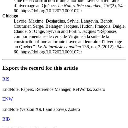
suite de la construction d’une autoroute traversant leur aire
d’hivernage au Québec.
Le Naturaliste canadien
,
136
(2), 54–
60. https://doi.org/10.7202/1009107ar
Chicago
Lavoie, Maxime, Desjardins, Sylvie, Langevin, Benoit,
Couturier, Serge, Bélanger, Jacques, Hudon, François, Daigle,
Claude, St-Onge, Sylvain and Fortin, Jacques "Réponses
comportementales de cerfs de Virginie à la suite de la
construction d’une autoroute traversant leur aire d’hivernage
au Québec".
Le Naturaliste canadien
136, no. 2 (2012) : 54–
60. https://doi.org/10.7202/1009107ar
Export the record for this article
RIS
EndNote, Papers, Reference Manager, RefWorks, Zotero
ENW
EndNote (version X9.1 and above), Zotero
BIB