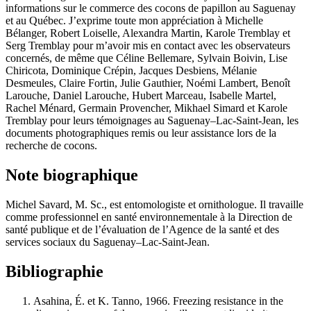
informations sur le commerce des cocons de papillon au Saguenay
et au Québec. J’exprime toute mon appréciation à Michelle
Bélanger, Robert Loiselle, Alexandra Martin, Karole Tremblay et
Serg Tremblay pour m’avoir mis en contact avec les observateurs
concernés, de même que Céline Bellemare, Sylvain Boivin, Lise
Chiricota, Dominique Crépin, Jacques Desbiens, Mélanie
Desmeules, Claire Fortin, Julie Gauthier, Noémi Lambert, Benoît
Larouche, Daniel Larouche, Hubert Marceau, Isabelle Martel,
Rachel Ménard, Germain Provencher, Mikhael Simard et Karole
Tremblay pour leurs témoignages au Saguenay–Lac-Saint-Jean, les
documents photographiques remis ou leur assistance lors de la
recherche de cocons.
Note biographique
Michel Savard, M. Sc., est entomologiste et ornithologue. Il travaille
comme professionnel en santé environnementale à la Direction de
santé publique et de l’évaluation de l’Agence de la santé et des
services sociaux du Saguenay–Lac-Saint-Jean.
Bibliographie
Asahina
, É. et K.
Tanno
, 1966. Freezing resistance in the