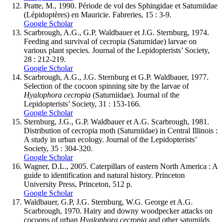
Pratte, M., 1990. Période de vol des Sphingidae et Saturniidae
(Lépidoptères) en Mauricie. Fabreries, 15 : 3-9.
Google Scholar
Scarbrough
, A.G., G.P.
Waldbauer
et J.G.
Sternburg
, 1974.
Feeding and survival of cecropia (Saturnidae) larvae on
various plant species. Journal of the Lepidopterists’ Society,
28 : 212-219.
Google Scholar
Scarbrough
, A.G., J.G.
Sternburg
et G.P.
Waldbauer
, 1977.
Selection of the cocoon spinning site by the larvae of
Hyalophora cecropia
(Saturniidae). Journal of the
Lepidopterists’ Society, 31 : 153-166.
Google Scholar
Sternburg
, J.G., G.P.
Waldbauer
et A.G.
Scarbrough
, 1981.
Distribution of cecropia moth (Saturniidae) in Central Illinois :
A study in urban ecology. Journal of the Lepidopterists’
Society, 35 : 304-320.
Google Scholar
Wagner
, D.L., 2005. Caterpillars of eastern North America : A
guide to identification and natural history. Princeton
University Press, Princeton, 512 p.
Google Scholar
Waldbauer
, G.P, J.G.
Sternburg
, W.G.
George
et A.G.
Scarbrough
, 1970. Hairy and downy woodpecker attacks on
cocoons of urban
Hyalophora cecropia
and other saturniids