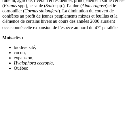
rudéral, agricole, riverain et résidentiel, principalement sur le cerisier
(
Prunus
spp
.
), le saule (
Salix
spp
.
), l’aulne (
Alnus rugosa
) et le
cornouiller (
Cornus stolonifera
). La diminution du couvert de
conifères au profit de jeunes peuplements mixtes et feuillus et la
clémence de certains hivers au cours des années 2000 auraient
e
occasionné cette expansion de l’espèce au nord du 47
parallèle.
Mots-clés :
biodiversité,
cocon,
expansion,
Hyalophora cecropia
,
Québec