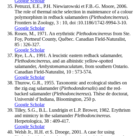
Google Scholar
Petruzzi
, E.E., P.H.
Niewiarowski
et F.B.-G.
Moore
, 2006.
The role of thermal niche selection in maintenance of a colour
polymorphism in redback salamanders (
Plethodon
cinereus
).
Frontiers in Zoology, 3 : 10, doi :10.1186/1742-9994-3-10.
Google Scholar
Rosen
, M., 1971. An erythristic
Plethodon
cinereus
from Ste.
Foy, Portneuf County, Québec. Canadian Field-Naturalist,
85 : 326-327.
Google Scholar
Rye
, L.A., 1991. A leucistic eastern redback salamander,
Plethodon
cinereus
, and an albinistic yellow-spotted
salamander,
Ambystoma
maculatum
, from southern Ontario.
Canadian Field-Naturalist, 10 : 573-574.
Google Scholar
Thurow
, G.R., 1955. Taxonomic and ecological studies on
the zig-zag salamander (
Plethodon
dorsalis
) and the red-
backed salamander (
Plethodon
cinereus
). Thèse de doctorat,
Université d’Indiana, Bloomington, 250 p.
Google Scholar
Tilley
, S.G., B.L.
Lundrigin
et L.P.
Brower
, 1982. Erythrism
and mimicry in the salamander
Plethodon
cinereus
.
Herpetologica, 38 : 409-417.
Google Scholar
Welsh
Jr., H.H. et S.
Droege
, 2001. A case for using