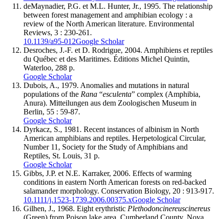
deMaynadier
, P.G. et M.L.
Hunter
, Jr., 1995. The relationship
between forest management and amphibian ecology : a
review of the North American literature. Environmental
Reviews, 3 : 230-261.
10.1139/a95-012
Google Scholar
Desroches
, J.-F. et D.
Rodrigue
, 2004. Amphibiens et reptiles
du Québec et des Maritimes. Éditions Michel Quintin,
Waterloo, 288 p.
Google Scholar
Dubois
, A., 1979. Anomalies and mutations in natural
populations of the
Rana
“
esculenta
” complex (Amphibia,
Anura). Mitteilungen aus dem Zoologischen Museum in
Berlin, 55 : 59-87.
Google Scholar
Dyrkacz
, S., 1981. Recent instances of albinism in North
American amphibians and reptiles. Herpetological Circular,
Number 11, Society for the Study of Amphibians and
Reptiles, St. Louis, 31 p.
Google Scholar
Gibbs
, J.P. et N.E.
Karraker
, 2006. Effects of warming
conditions in eastern North American forests on red-backed
salamander morphology. Conservation Biology, 20 : 913-917.
10.1111/j.1523-1739.2006.00375.x
Google Scholar
Gilhen
, J., 1968. Eight erythristic
Plethodon
cinereus
cinereus
(Green) from Poison lake area, Cumberland County, Nova