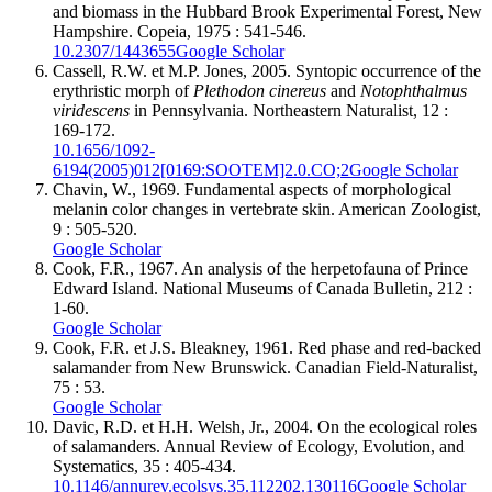
and biomass in the Hubbard Brook Experimental Forest, New
Hampshire. Copeia, 1975 : 541-546.
10.2307/1443655
Google Scholar
Cassell
, R.W. et M.P.
Jones
, 2005. Syntopic occurrence of the
erythristic morph of
Plethodon cinereus
and
Notophthalmus
viridescens
in Pennsylvania. Northeastern Naturalist, 12 :
169-172.
10.1656/1092-
6194(2005)012[0169:SOOTEM]2.0.CO;2
Google Scholar
Chavin
, W., 1969. Fundamental aspects of morphological
melanin color changes in vertebrate skin. American Zoologist,
9 : 505-520.
Google Scholar
Cook
, F.R., 1967. An analysis of the herpetofauna of Prince
Edward Island. National Museums of Canada Bulletin, 212 :
1-60.
Google Scholar
Cook
, F.R. et J.S.
Bleakney
, 1961. Red phase and red-backed
salamander from New Brunswick. Canadian Field-Naturalist,
75 : 53.
Google Scholar
Davic
, R.D. et H.H.
Welsh
, Jr., 2004. On the ecological roles
of salamanders. Annual Review of Ecology, Evolution, and
Systematics, 35 : 405-434.
10.1146/annurev.ecolsys.35.112202.130116
Google Scholar