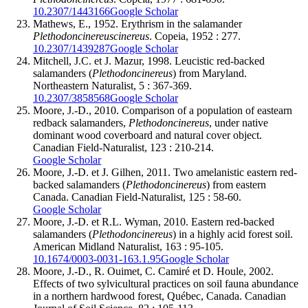
10.2307/1443166
Google Scholar
Mathews
, E., 1952. Erythrism in the salamander
Plethodon
cinereus
cinereus
. Copeia, 1952 : 277.
10.2307/1439287
Google Scholar
Mitchell
, J.C. et J.
Mazur
, 1998. Leucistic red-backed
salamanders (
Plethodon
cinereus
) from Maryland.
Northeastern Naturalist, 5 : 367-369.
10.2307/3858568
Google Scholar
Moore
, J.-D., 2010. Comparison of a population of eastearn
redback salamanders,
Plethodon
cinereus
, under native
dominant wood coverboard and natural cover object.
Canadian Field-Naturalist, 123 : 210-214.
Google Scholar
Moore
, J.-D. et J.
Gilhen
, 2011. Two amelanistic eastern red-
backed salamanders (
Plethodon
cinereus
) from eastern
Canada. Canadian Field-Naturalist, 125 : 58-60.
Google Scholar
Moore
, J.-D. et R.L.
Wyman
, 2010. Eastern red-backed
salamanders (
Plethodon
cinereus
) in a highly acid forest soil.
American Midland Naturalist, 163 : 95-105.
10.1674/0003-0031-163.1.95
Google Scholar
Moore
, J.-D., R.
Ouimet
, C.
Camiré
et D.
Houle
, 2002.
Effects of two sylvicultural practices on soil fauna abundance
in a northern hardwood forest, Québec, Canada. Canadian