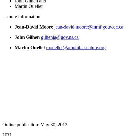
John Gilhen
and
Martin Ouellet
…more information
Jean-David Moore
jean-david.moore@mrnf.gouv.qc.ca
John Gilhen
gilhenja@gov.ns.ca
Martin Ouellet
mouellet@amphibia-nature.org
Online publication: May 30, 2012
URI