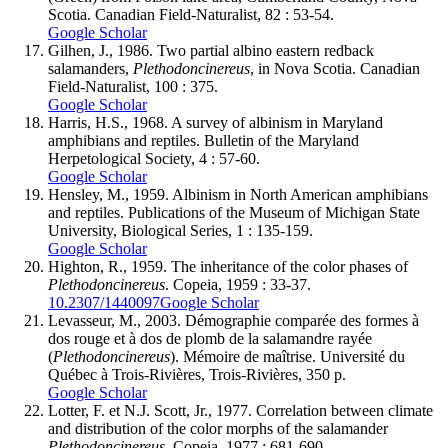
Scotia. Canadian Field-Naturalist, 82 : 53-54.
Google Scholar
Gilhen
, J., 1986. Two partial albino eastern redback
salamanders,
Plethodon
cinereus
, in Nova Scotia. Canadian
Field-Naturalist, 100 : 375.
Google Scholar
Harris
, H.S., 1968. A survey of albinism in Maryland
amphibians and reptiles. Bulletin of the Maryland
Herpetological Society, 4 : 57-60.
Google Scholar
Hensley
, M., 1959. Albinism in North American amphibians
and reptiles. Publications of the Museum of Michigan State
University, Biological Series, 1 : 135-159.
Google Scholar
Highton
, R., 1959. The inheritance of the color phases of
Plethodon
cinereus
. Copeia, 1959 : 33-37.
10.2307/1440097
Google Scholar
Levasseur
, M., 2003. Démographie comparée des formes à
dos rouge et à dos de plomb de la salamandre rayée
(
Plethodon
cinereus
). Mémoire de maîtrise. Université du
Québec à Trois-Rivières, Trois-Rivières, 350 p.
Google Scholar
Lotter
, F. et N.J.
Scott
, Jr., 1977. Correlation between climate
and distribution of the color morphs of the salamander
Plethodon
cinereus
. Copeia, 1977 : 681-690.