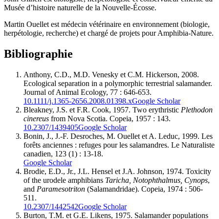
Musée d’histoire naturelle de la Nouvelle-Écosse.
Martin Ouellet est médecin vétérinaire en environnement (biologie,
herpétologie, recherche) et chargé de projets pour Amphibia-Nature.
Bibliographie
Anthony
, C.D., M.D.
Venesky
et C.M.
Hickerson
, 2008.
Ecological separation in a polymorphic terrestrial salamander.
Journal of Animal Ecology, 77 : 646-653.
10.1111/j.1365-2656.2008.01398.x
Google Scholar
Bleakney
, J.S. et F.R.
Cook
, 1957. Two erythristic
Plethodon
cinereus
from Nova Scotia. Copeia, 1957 : 143.
10.2307/1439405
Google Scholar
Bonin
, J., J.-F.
Desroches
, M.
Ouellet
et A.
Leduc
, 1999. Les
forêts anciennes : refuges pour les salamandres. Le Naturaliste
canadien, 123 (1) : 13-18.
Google Scholar
Brodie
, E.D., Jr., J.L.
Hensel
et J.A.
Johnson
, 1974. Toxicity
of the urodele amphibians
Taricha, Notophthalmus, Cynops
,
and
Paramesotriton
(Salamandridae). Copeia, 1974 : 506-
511.
10.2307/1442542
Google Scholar
Burton
, T.M. et G.E.
Likens
, 1975. Salamander populations