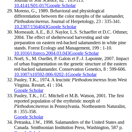
Journal of Soil Science, 82 : 105-113.
10.4141/S01-017
Google Scholar
Moreno
, G., 1989. Behavioral and physiological
differentiation between the color morphs of the salamander,
Plethodon
cinereus
. Journal of Herpetology, 23 : 335-341.
10.2307/1564043
Google Scholar
Morneault
, A.E., B.J.
Naylor
, L.S.
Schaeffer
et D.C.
Othmer
,
2004. The effect of shelterwood harvesting and site
preparation on eastern red-backed salamanders in white pine
stands. Forest Ecology and Management, 199 : 1-10.
10.1016/j.foreco.2004.03.043
Google Scholar
Noël
, S., M.
Ouellet
, P.
Galois
et F.-J.
Lapointe
, 2007. Impact
of urban fragmentation on the genetic structure of the eastern
red-backed salamander. Conservation Genetics, 8 : 599-606.
10.1007/s10592-006-9202-1
Google Scholar
Pauley
, T.K., 1974. A leucistic
Plethodon
cinereus
from West
Virginia. Restart, 41 : 104.
Google Scholar
Pauley
, T.K., J.C.
Mitchell
et M.B.
Watson
, 2001. The first
reported population of the erythristic morph of
Plethodon
cinereus
in Pennsylvania. Northeastern Naturalist,
8 : 355-358.
Google Scholar
Petranka
, J.W., 1998. Salamanders of the United States and
Canada. Smithsonian Institution Press, Washington, 587 p.