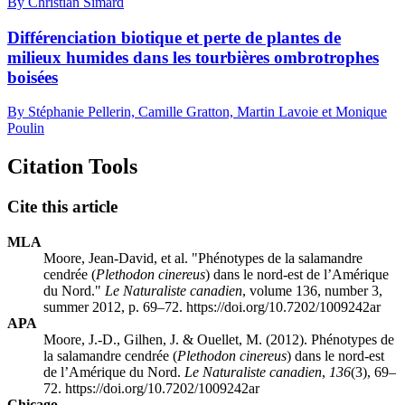
By Christian Simard
Différenciation biotique et perte de plantes de
milieux humides dans les tourbières ombrotrophes
boisées
By Stéphanie Pellerin, Camille Gratton, Martin Lavoie et Monique
Poulin
Citation Tools
Cite this article
MLA
Moore, Jean-David, et al. "Phénotypes de la salamandre
cendrée (
Plethodon cinereus
) dans le nord-est de l’Amérique
du Nord."
Le Naturaliste canadien
, volume 136, number 3,
summer 2012, p. 69–72. https://doi.org/10.7202/1009242ar
APA
Moore, J.-D., Gilhen, J. & Ouellet, M. (2012). Phénotypes de
la salamandre cendrée (
Plethodon cinereus
) dans le nord-est
de l’Amérique du Nord.
Le Naturaliste canadien
,
136
(3), 69–
72. https://doi.org/10.7202/1009242ar
Chicago