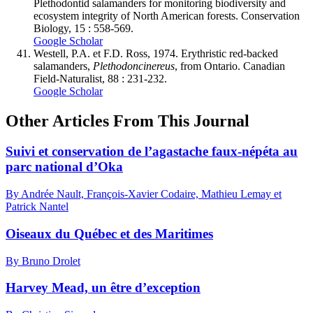
Plethodontid salamanders for monitoring biodiversity and
ecosystem integrity of North American forests. Conservation
Biology, 15 : 558-569.
Google Scholar
Westell
, P.A. et F.D.
Ross
, 1974. Erythristic red-backed
salamanders,
Plethodon
cinereus
, from Ontario. Canadian
Field-Naturalist, 88 : 231-232.
Google Scholar
Other Articles From This Journal
Suivi et conservation de l’agastache faux-népéta au
parc national d’Oka
By Andrée Nault, François-Xavier Codaire, Mathieu Lemay et
Patrick Nantel
Oiseaux du Québec et des Maritimes
By Bruno Drolet
Harvey Mead, un être d’exception