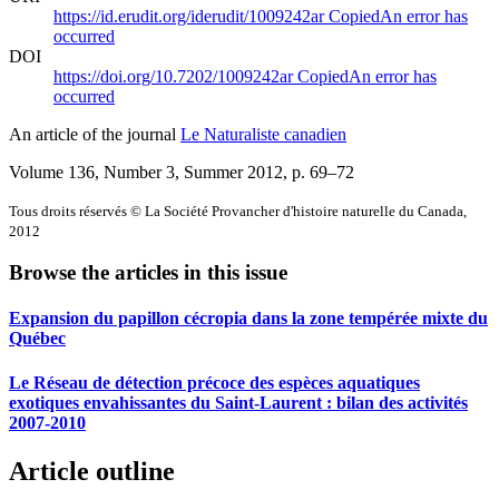
https://id.erudit.org/iderudit/1009242ar
Copied
An error has
occurred
DOI
https://doi.org/10.7202/1009242ar
Copied
An error has
occurred
An article of the journal
Le Naturaliste canadien
Volume 136, Number 3, Summer 2012
, p. 69–72
Tous droits réservés © La Société Provancher d'histoire naturelle du Canada,
2012
Browse the articles in this issue
Expansion du papillon cécropia dans la zone tempérée mixte du
Québec
Le Réseau de détection précoce des espèces aquatiques
exotiques envahissantes du Saint-Laurent : bilan des activités
2007-2010
Article outline