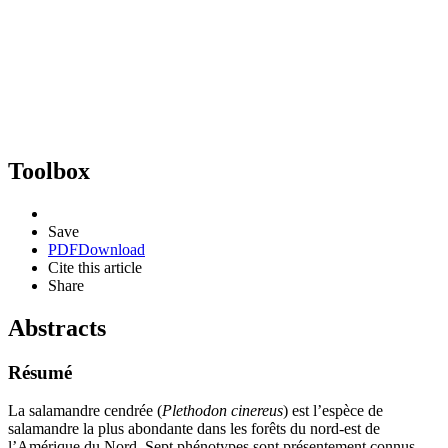
Toolbox
Save
PDF
Download
Cite this article
Share
Abstracts
Résumé
La salamandre cendrée (
Plethodon cinereus
) est l’espèce de
salamandre la plus abondante dans les forêts du nord-est de
l’Amérique du Nord. Sept phénotypes sont présentement connus,