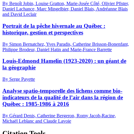
By Benoît Jobin, Louise Gratton, Marie-Josée Côté, Olivier Pfister,
Daniel Lachance, Marc Mingelbier, Daniel Blais, Andréanne Blais
and David Leclair
Portrait de la pêche hivernale au Québec :
historique, gestion et perspectives
By Simon Bernatchez, Yves Paradis, Catherine Brisson-Bonenfant,
Philippe Brodeur, Daniel Hatin and Marie-France Barrette
Louis-Edmond Hamelin (1923-2020) : un géant de
la géographie
By Serge Payette
Analyse spatio-temporelle des lichens comme bio-
indicateurs de la qualité de l’air dans la région de
Québec : 1985-1986 à 2016
By Gérard Denis, Catherine Bergeron, Romy Jacob-Racine,
Michaël Leblanc and Claude Lavoie
Citation Tools