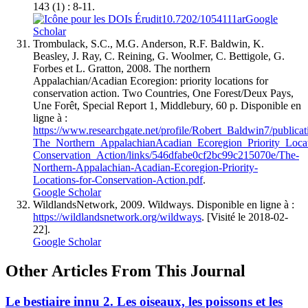
143 (1) : 8-11.
10.7202/1054111ar
Google
Scholar
Trombulack
, S.C., M.G.
Anderson
, R.F.
Baldwin
, K.
Beasley
, J.
Ray
, C.
Reining
, G. Woolmer, C. Bettigole, G.
Forbes
et L.
Gratton
, 2008. The northern
Appalachian/Acadian Ecoregion: priority locations for
conservation action. Two Countries, One Forest/Deux Pays,
Une Forêt, Special Report 1, Middlebury, 60 p. Disponible en
ligne à :
https://www.researchgate.net/profile/Robert_Baldwin7/publica
The_Northern_AppalachianAcadian_Ecoregion_Priority_Locati
Conservation_Action/links/546dfabe0cf2bc99c215070e/The-
Northern-Appalachian-Acadian-Ecoregion-Priority-
Locations-for-Conservation-Action.pdf
.
Google Scholar
Wildlands
Network
, 2009. Wildways. Disponible en ligne à :
https://wildlandsnetwork.org/wildways
. [Visité le 2018-02-
22].
Google Scholar
Other Articles From This Journal
Le bestiaire innu 2. Les oiseaux, les poissons et les