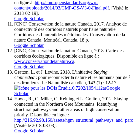
en ligne à :
http://cmp-openstandards.org/wp-
content/uploads/2014/03/CMP-OS-V3-0-Final.pdf
. [Visité le
2018-02-19].
Google Scholar
[CNC]
Conservation de la nature Canada
, 2017. Analyse de
connectivité des corridors naturels pour l’aire naturelle
Corridors des Laurentides méridionales. Conservation de la
nature Canada, Montréal, Canada, 18 p.
Google Scholar
[CNC]
Conservation de la nature Canada
, 2018. Carte des
corridors écologiques. Disponible en ligne à :
www.conservationdelanature.ca
.
Google Scholar
Gratton
, L. et J.
Levine
, 2018. L’initiative
Staying
Connected
: pour reconnecter la nature et les humains par-delà
des frontières. Le Naturaliste canadien, 143 (1) : 12-17.
10.7202/1054112ar
Google
Scholar
Hawk
, R., C.
Miller
, C.
Reining
et L.
Gratton
, 2012. Staying
connected in the Northern Gree Mountains: Identifying
structural pathways and other areas of high conservation
priority. Disponible en ligne :
http://216.92.98.160/assets/ngm_structural_pathways_and_parc
[Visité le 2018-03-03].
Google Scholar