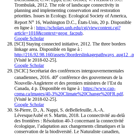
Trombulak
, 2012. The role of landscape connectivity in
planning and implementing conservation and restoration
priorities. Issues in Ecology. Ecological Society of America,
o
Report N
16, Washington D.C., États-Unis, 20 p. Disponible
en ligne à :
https://scholars.unh.edu/cgi/viewcontent.cgi?
article=1018&context=geog_facpub
.
Google Scholar
[SCI] S
taying connected initiative
, 2012. The three borders
linkage area. Disponible en ligne à :
http://216.92.98.160/assets/3borderslinkagepathways_aug12_.p
[Visité le 2018-02-25].
Google Scholar
[SCIC]
Secrétariat des conférences intergouvernementales
e
canadiennes
, 2016. 40
conférence des gouverneurs de la
Nouvelle-Angleterre et des premiers ministres de l’Est du
Canada, 4 p. Disponible en ligne à :
https://www.cap-
cpma.ca/images/40-3%20Climate%20Change%20FR.pdf
.
[Visité le 2018-02-25].
Google Scholar
St-Pierre
, D., A.
Nappi
, S.
de
Bellefeuille
, A.-A.
Lévesque
Aubé
et S.
Martin
, 2018. La connectivité au-delà
des frontières : Résolution 40-3 concernant la connectivité
écologique, l’adaptation aux changements climatiques et la
conservation de la biodiversité. Le Naturaliste canadien,