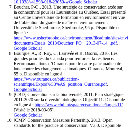
10.1038/s41598-018-23050-w
Google Scholar
Boucher
, P-O., 2013. Une stratégie de conservation axée sur
la connectivité pour les Laurentides au Québec. Essai présenté
au Centre universitaire de formation en environnement en vue
de l’obtention du grade de maître en environnement.
Université de Sherbrooke, Sherbrooke, 95 p. Disponible en
ligne à :
https://www.usherbrooke.ca/environnement/fileadmin/sites/envi
documents/Essais_2013/Boucher_PO__2013-07-14_.pdf
.
Google Scholar
Bourque
, A., R.
Roy
, C.
Larrivée
et B.
Osorio
, 2016. Les
grandes priorités du Canada pour renforcer la résilience.
Recommandations d’Ouranos pour le cadre pancanadien de
lutte contre les changements climatiques. Ouranos, Montréal,
55 p. Disponible en ligne à :
https://www.ouranos.ca/publication-
scientifique/Expos%C3%A9_position_Ouranos.pdf
.
Google Scholar
[CBD]
Convention sur la biodiversité
, 2011. Plan stratégique
2011-2020 sur la diversité biologique. Objectif 11. Disponible
en ligne à :
https://www.cbd.int/sp/targets/rationale/target-11/
.
[Visité le 2018-03-05].
Google Scholar
[CMP]
Conservation Measures Partership
, 2013. Open
standards for the practice of conservation, V3.0. Disponible