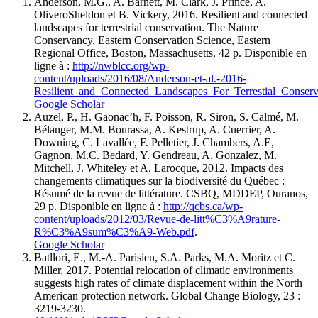
Anderson
, M.G., A.
Barnett
, M.
Clark
, J.
Prince
, A.
Olivero
Sheldon
et B.
Vickery
, 2016. Resilient and connected
landscapes for terrestrial conservation. The Nature
Conservancy, Eastern Conservation Science, Eastern
Regional Office, Boston, Massachusetts, 42 p. Disponible en
ligne à :
http://nwblcc.org/wp-
content/uploads/2016/08/Anderson-et-al.-2016-
Resilient_and_Connected_Landscapes_For_Terrestial_Conserv
Google Scholar
Auzel
, P., H.
Gaonac’h
, F.
Poisson
, R.
Siron
, S.
Calmé
, M.
Bélanger
, M.M.
Bourassa
, A.
Kestrup
, A.
Cuerrier
, A.
Downing
, C.
Lavallée
, F.
Pelletier
, J.
Chambers
, A.E,
Gagnon
, M.C.
Bedard
, Y. Gendreau, A.
Gonzalez
, M.
Mitchell
, J.
Whiteley
et A.
Larocque
, 2012. Impacts des
changements climatiques sur la biodiversité du Québec :
Résumé de la revue de littérature. CSBQ, MDDEP, Ouranos,
29 p. Disponible en ligne à :
http://qcbs.ca/wp-
content/uploads/2012/03/Revue-de-litt%C3%A9rature-
R%C3%A9sum%C3%A9-Web.pdf
.
Google Scholar
Batllori
, E., M.-A.
Parisien
, S.A.
Parks
, M.A.
Moritz
et C.
Miller
, 2017. Potential relocation of climatic environments
suggests high rates of climate displacement within the North
American protection network. Global Change Biology, 23 :
3219-3230.