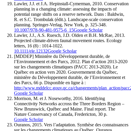
Lawler
, J.J. et J.A.
Hepinstall
-
Cymerman
, 2010. Conservation
planning in a changing climate: assessing the impacts of
potential range shifts on a reserve network. Dans :
Baldwin
,
R. et S.C.
Trombulak
(édit.). Landscape-scale conservation
planning. Springer-Verlag, New York, p. 325-348.
10.1007/978-90-481-9575-6_15
Google Scholar
Lawler
, J.J., A.S.
Ruesch
, J.D.
Olden
et B.H.
McRae
, 2013.
Projected climate-driven faunal movement routes. Ecology
letters, 16 (8) : 1014-1022.
10.1111/ele.12132
Google Scholar
[MDDEP]
Ministère du Développement durable, de
l’Environnement et des Parcs
, 2012. Plan d’action 2013-2020
sur les changements climatiques (PACC 2013-2020). Le
Québec en action vers 2020. Gouvernement du Québec,
ministère du Développement durable, de l’Environnement et
des Parcs, 66 p. Disponible en ligne à :
http://www.mddelcc.gouv.qc.ca/changements/plan_action/pacc
Google Scholar
Morrison
, M. et J.
Noseworthy
, 2016. Identifying
Connectivity Networks accross the Three Borders Region –
New Brunswick, Québec and Maine. Final report. The
Nature Conservancy of Canada, Fredericton, 30 p.
Google Scholar
Ouranos
, 2015. Vers l’adaptation. Synthèse des connaissances
sur les changements climatiques au Québec. Ouranos,