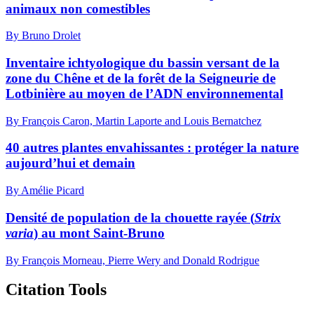
animaux non comestibles
By Bruno Drolet
Inventaire ichtyologique du bassin versant de la
zone du Chêne et de la forêt de la Seigneurie de
Lotbinière au moyen de l’ADN environnemental
By François Caron, Martin Laporte and Louis Bernatchez
40 autres plantes envahissantes : protéger la nature
aujourd’hui et demain
By Amélie Picard
Densité de population de la chouette rayée (
Strix
varia
) au mont Saint-Bruno
By François Morneau, Pierre Wery and Donald Rodrigue
Citation Tools