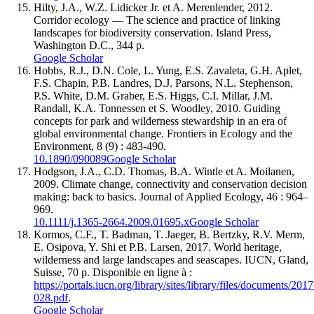
Hilty
, J.A., W.Z.
Lidicker
Jr. et A.
Merenlender
, 2012.
Corridor ecology — The science and practice of linking
landscapes for biodiversity conservation. Island Press,
Washington D.C., 344 p.
Google Scholar
Hobbs
, R.J., D.N.
Cole
, L.
Yung
, E.S.
Zavaleta
, G.H.
Aplet
,
F.S.
Chapin
, P.B.
Landres
, D.J.
Parsons
, N.L.
Stephenson
,
P.S.
White
, D.M.
Graber
, E.S.
Higgs
, C.I.
Millar
, J.M.
Randall
, K.A.
Tonnessen
et S.
Woodley
, 2010. Guiding
concepts for park and wilderness stewardship in an era of
global environmental change. Frontiers in Ecology and the
Environment, 8 (9) : 483-490.
10.1890/090089
Google Scholar
Hodgson
, J.A., C.D.
Thomas
, B.A.
Wintle
et A.
Moilanen
,
2009. Climate change, connectivity and conservation decision
making: back to basics. Journal of Applied Ecology, 46 : 964–
969.
10.1111/j.1365-2664.2009.01695.x
Google Scholar
Kormos
, C.F., T.
Badman
, T.
Jaeger
, B.
Bertzky
, R.V.
Merm
,
E.
Osipova
, Y.
Shi
et P.B.
Larsen
, 2017. World heritage,
wilderness and large landscapes and seascapes. IUCN, Gland,
Suisse, 70 p. Disponible en ligne à :
https://portals.iucn.org/library/sites/library/files/documents/2017
028.pdf
.
Google Scholar