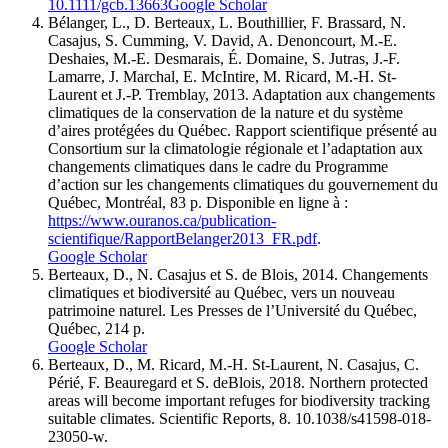
10.1111/gcb.13663
Google Scholar
Bélanger
, L., D.
Berteaux
, L.
Bouthillier
, F.
Brassard
, N.
Casajus
, S.
Cumming
, V.
David
, A.
Denoncourt
, M.-E.
Deshaies
, M.-E.
Desmarais
, É.
Domaine
, S.
Jutras
, J.-F.
Lamarre
, J.
Marchal
, E.
McIntire
, M.
Ricard
, M.-H.
St
-
Laurent
et J.-P.
Tremblay
, 2013. Adaptation aux changements
climatiques de la conservation de la nature et du système
d’aires protégées du Québec. Rapport scientifique présenté au
Consortium sur la climatologie régionale et l’adaptation aux
changements climatiques dans le cadre du Programme
d’action sur les changements climatiques du gouvernement du
Québec, Montréal, 83 p. Disponible en ligne à :
https://www.ouranos.ca/publication-
scientifique/RapportBelanger2013_FR.pdf
.
Google Scholar
Berteaux
, D., N.
Casajus
et S. de
Blois
, 2014. Changements
climatiques et biodiversité au Québec, vers un nouveau
patrimoine naturel. Les Presses de l’Université du Québec,
Québec, 214 p.
Google Scholar
Berteaux
, D., M.
Ricard
, M.-H. St-Laurent, N.
Casajus
, C.
Périé
, F.
Beauregard
et S.
de
Blois
, 2018. Northern protected
areas will become important refuges for biodiversity tracking
suitable climates. Scientific Reports, 8. 10.1038/s41598-018-
23050-w.