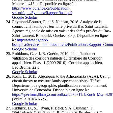
Montréal, 415 p. Disponible en ligne à :
https://www.ouranos.ca/publication-
scientifique/SyntheseRapportfinal.pdf
.
Google Scholar
Raymond
-
Bourret
, E. et S.
Nadeau
, 2018. Analyse de la
connectivité faunique : territoire privé du Bas-Saint-Laurent.
Agence régionale de mise en valeur des forêts privées du Bas-
Saint-Laurent, Rimouski, Québec, 80 p. Disponible en ligne
à :
http://www.agence-
bsl.qc.ca/Services_multiressources/Publications/Rapport_Conne
Google Scholar
Robidoux
, C. et J.-R.
Guérin
, 2010. Identification et
validation des corridors naturels du territoire du Corridor
appalachien. Phase 1 (2009-2010). Corridor appalachien,
Lac-Brome, 22 p.
Google Scholar
Roch
, L., 2015. Algonquin to the Adirondacks (A2A): Using
circuit theory to measure landscape connectivity. Thèse.
Département de géographie, planification et environnement,
Université de Concordia. Disponible en ligne à :
https://spectrum.library.concordia.ca/979711/1/Roch_Msc_S20
[Visité le 2018-02-25].
Google Scholar
Rudnick
, D., S.J.
Ryan
, P.
Beier
, S.A.
Cushman
, F.
Dieffenbach
, C.W.
Epps
, L.R.
Gerber
, V.
Preziosi
et S.C.