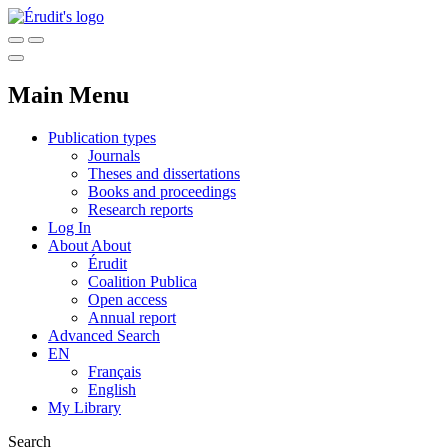
Main Menu
Publication types
Journals
Theses and dissertations
Books and proceedings
Research reports
Log In
About
About
Érudit
Coalition Publica
Open access
Annual report
Advanced Search
EN
Français
English
My Library
Search