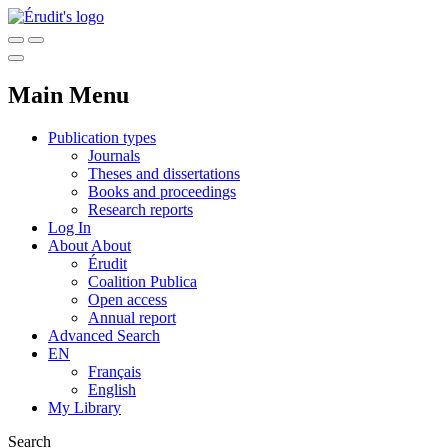
Main Menu
Publication types
Journals
Theses and dissertations
Books and proceedings
Research reports
Log In
About
About
Érudit
Coalition Publica
Open access
Annual report
Advanced Search
EN
Français
English
My Library
Search