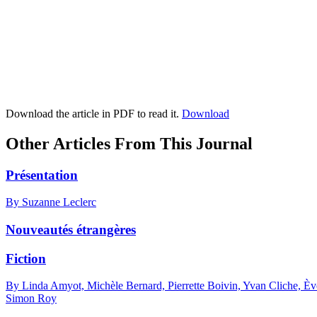
Download the article in PDF to read it.
Download
Other Articles From This Journal
Présentation
By Suzanne Leclerc
Nouveautés étrangères
Fiction
By Linda Amyot, Michèle Bernard, Pierrette Boivin, Yvan Cliche, Èv
Simon Roy