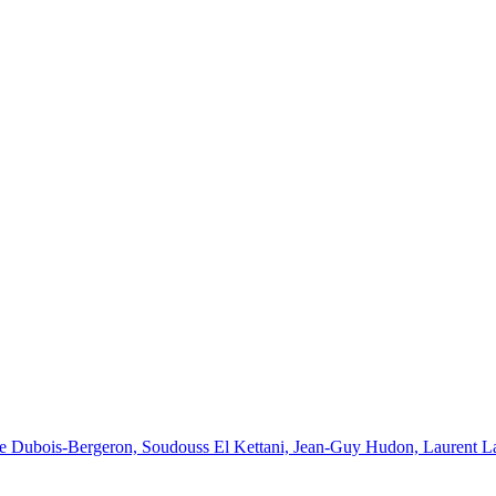
e Dubois-Bergeron, Soudouss El Kettani, Jean-Guy Hudon, Laurent Lapl