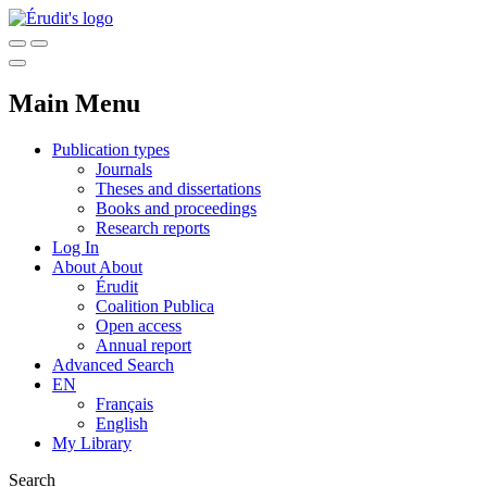
Main Menu
Publication types
Journals
Theses and dissertations
Books and proceedings
Research reports
Log In
About
About
Érudit
Coalition Publica
Open access
Annual report
Advanced Search
EN
Français
English
My Library
Search