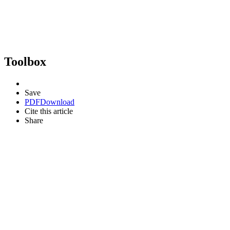
Toolbox
Save
PDF
Download
Cite this article
Share