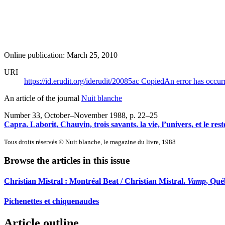
Online publication: March 25, 2010
URI
https://id.erudit.org/iderudit/20085ac
Copied
An error has occur
An article of the journal
Nuit blanche
Number 33, October–November 1988
, p. 22–25
Capra, Laborit, Chauvin, trois savants, la vie, l’univers, et le re
Tous droits réservés © Nuit blanche, le magazine du livre, 1988
Browse the articles in this issue
Christian Mistral : Montréal Beat / Christian Mistral.
Vamp
, Qué
Pichenettes et chiquenaudes
Article outline