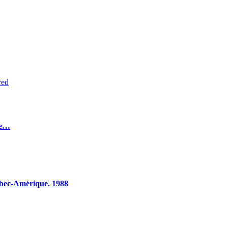
red
ste…
bec-Amérique. 1988