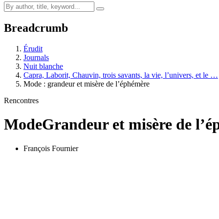
Breadcrumb
Érudit
Journals
Nuit blanche
Capra, Laborit, Chauvin, trois savants, la vie, l’univers, et le …
Mode : grandeur et misère de l’éphémère
Rencontres
Mode
Grandeur et misère de l’
François Fournier