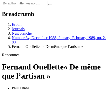
Breadcrumb
Érudit
Journals
Nuit blanche
Number 34, December 1988, January–February 1989, pp. 2-
80
Fernand Ouellette : « De même que l’artisan »
Rencontres
Fernand Ouellette
« De même
que l’artisan »
Paul Eliani