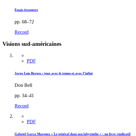
Essais étrangers
pp. 68–72
Record
Visions sud-américaines
PDF
Jorge Luis Borges : jeux avec le temps et avec l’infini
Don Bell
pp. 34–41
Record
PDF
Gabriel Garca Marquez « Le général dans son labyrinthe » : un livre vindicatif