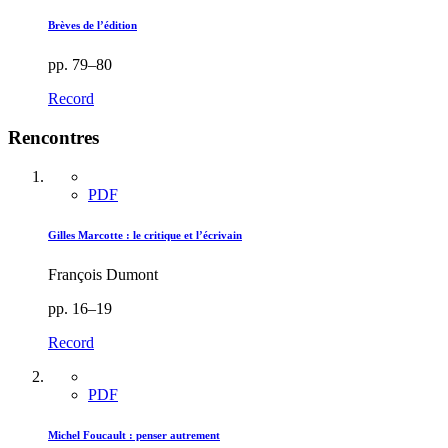
Brèves de l’édition
pp. 79–80
Record
Rencontres
PDF
Gilles Marcotte : le critique et l’écrivain
François Dumont
pp. 16–19
Record
PDF
Michel Foucault : penser autrement