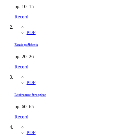
pp. 10–15
Record
PDF
Essais québécois
pp. 20–26
Record
PDF
Littérature étrangère
pp. 60–65
Record
PDF