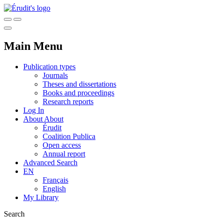
Main Menu
Publication types
Journals
Theses and dissertations
Books and proceedings
Research reports
Log In
About
About
Érudit
Coalition Publica
Open access
Annual report
Advanced Search
EN
Français
English
My Library
Search