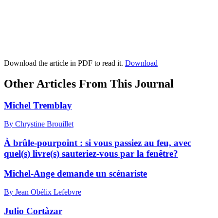
Download the article in PDF to read it.
Download
Other Articles From This Journal
Michel Tremblay
By Chrystine Brouillet
À brûle-pourpoint : si vous passiez au feu, avec
quel(s) livre(s) sauteriez-vous par la fenêtre?
Michel-Ange demande un scénariste
By Jean Obélix Lefebvre
Julio Cortàzar