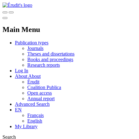
Main Menu
Publication types
Journals
Theses and dissertations
Books and proceedings
Research reports
Log In
About
About
Érudit
Coalition Publica
Open access
Annual report
Advanced Search
EN
Français
English
My Library
Search