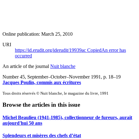
Online publication: March 25, 2010
URI
https://id.erudit.org/iderudit/19939ac
Copied
An error has
occurred
An article of the journal
Nuit blanche
Number 45, September–October–November 1991
, p. 18–19
Jacques Poulin, commis aux écritures
Tous droits réservés © Nuit blanche, le magazine du livre, 1991
Browse the articles in this issue
Michel Beaulieu (1941-1985), collectionneur de fureurs, aurait
aujourd'hui 50 ans
Splendeurs et misères des chefs d’état