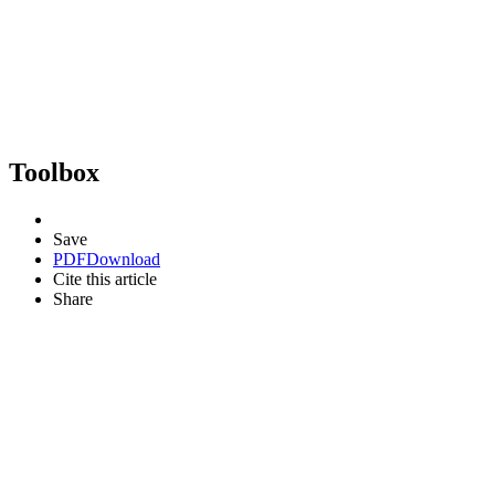
Toolbox
Save
PDF
Download
Cite this article
Share