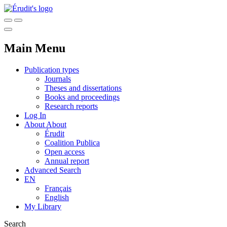
Main Menu
Publication types
Journals
Theses and dissertations
Books and proceedings
Research reports
Log In
About
About
Érudit
Coalition Publica
Open access
Annual report
Advanced Search
EN
Français
English
My Library
Search