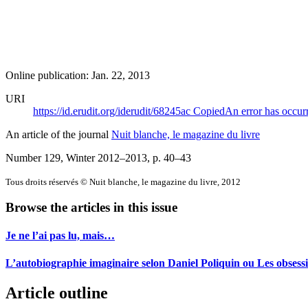
Online publication: Jan. 22, 2013
URI
https://id.erudit.org/iderudit/68245ac
Copied
An error has occur
An article of the journal
Nuit blanche, le magazine du livre
Number 129, Winter 2012–2013
, p. 40–43
Tous droits réservés © Nuit blanche, le magazine du livre, 2012
Browse the articles in this issue
Je ne l’ai pas lu, mais…
L’autobiographie imaginaire selon Daniel Poliquin ou Les obses
Article outline