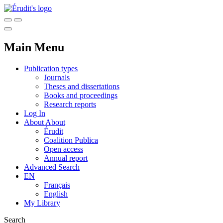
Main Menu
Publication types
Journals
Theses and dissertations
Books and proceedings
Research reports
Log In
About
About
Érudit
Coalition Publica
Open access
Annual report
Advanced Search
EN
Français
English
My Library
Search