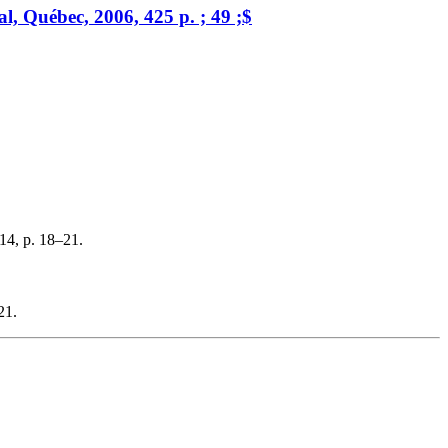
al, Québec, 2006, 425 p. ; 49 ;$
014, p. 18–21.
21.