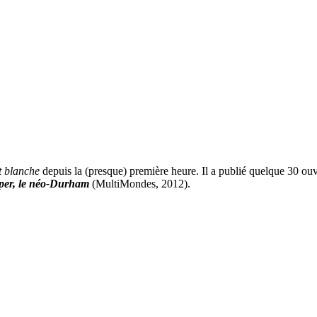
t blanche
depuis la (presque) première heure. Il a publié quelque 30 o
per, le néo-Durham
(MultiMondes, 2012).