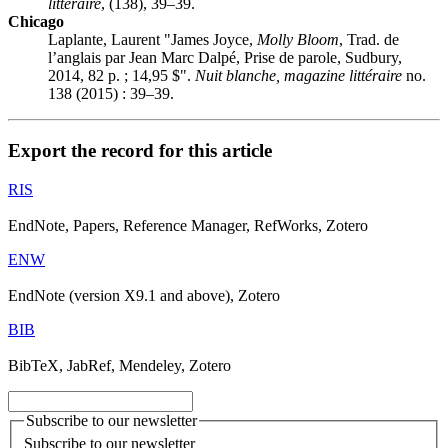
littéraire
, (138), 39–39.
Chicago
Laplante, Laurent "James Joyce,
Molly Bloom
, Trad. de
l’anglais par Jean Marc Dalpé, Prise de parole, Sudbury,
2014, 82 p. ; 14,95 $".
Nuit blanche, magazine littéraire
no.
138 (2015) : 39–39.
Export the record for this article
RIS
EndNote, Papers, Reference Manager, RefWorks, Zotero
ENW
EndNote (version X9.1 and above), Zotero
BIB
BibTeX, JabRef, Mendeley, Zotero
Subscribe to our newsletter
Subscribe to our newsletter