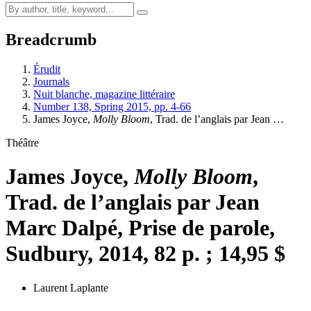
Breadcrumb
Érudit
Journals
Nuit blanche, magazine littéraire
Number 138, Spring 2015, pp. 4-66
James Joyce,
Molly Bloom
, Trad. de l’anglais par Jean …
Théâtre
James Joyce,
Molly Bloom
,
Trad. de l’anglais par Jean
Marc Dalpé, Prise de parole,
Sudbury, 2014, 82 p. ; 14,95 $
Laurent Laplante