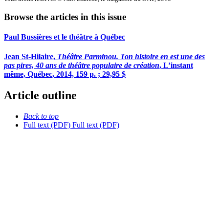
Browse the articles in this issue
Paul Bussières et le théâtre à Québec
Jean St-Hilaire,
Théâtre Parminou.
Ton histoire en est une des
pas pires, 40 ans de théâtre populaire de création
, L’instant
même, Québec, 2014, 159 p. ; 29,95 $
Article outline
Back to top
Full text (PDF)
Full text (PDF)