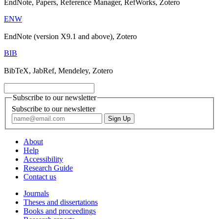
EndNote, Papers, Reference Manager, RefWorks, Zotero
ENW
EndNote (version X9.1 and above), Zotero
BIB
BibTeX, JabRef, Mendeley, Zotero
Subscribe to our newsletter
Subscribe to our newsletter
About
Help
Accessibility
Research Guide
Contact us
Journals
Theses and dissertations
Books and proceedings