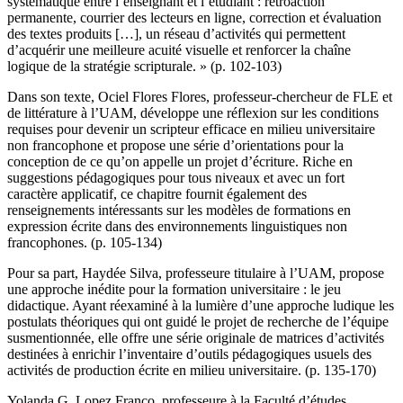
systématique entre l’enseignant et l’étudiant : rétroaction
permanente, courrier des lecteurs en ligne, correction et évaluation
des textes produits […], un réseau d’activités qui permettent
d’acquérir une meilleure acuité visuelle et renforcer la chaîne
logique de la stratégie scripturale. » (p. 102-103)
Dans son texte, Ociel Flores Flores, professeur-chercheur de FLE et
de littérature à l’UAM, développe une réflexion sur les conditions
requises pour devenir un scripteur efficace en milieu universitaire
non francophone et propose une série d’orientations pour la
conception de ce qu’on appelle un projet d’écriture. Riche en
suggestions pédagogiques pour tous niveaux et avec un fort
caractère applicatif, ce chapitre fournit également des
renseignements intéressants sur les modèles de formations en
expression écrite dans des environnements linguistiques non
francophones. (p. 105-134)
Pour sa part, Haydée Silva, professeure titulaire à l’UAM, propose
une approche inédite pour la formation universitaire : le jeu
didactique. Ayant réexaminé à la lumière d’une approche ludique les
postulats théoriques qui ont guidé le projet de recherche de l’équipe
susmentionnée, elle offre une série originale de matrices d’activités
destinées à enrichir l’inventaire d’outils pédagogiques usuels des
activités de production écrite en milieu universitaire. (p. 135-170)
Yolanda G. Lopez Franco, professeure à la Faculté d’études