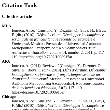
Citation Tools
Cite this article
MLA
Ionescu, Alice. "Cansigno, Y., Dezutter, O., Silva, H., Bleys,
F. (dir.) (2010).
Défis d’écriture. Développer la compétence
scripturale en français langue seconde ou étrangère à
l’université
, Mexico : Presses de la Universidad Autónoma
Metropolitana Azcapotzalco."
Nouveaux cahiers de la
recherche en éducation
, volume 14, number 2, 2011, p. 117–
119. https://doi.org/10.7202/1008915ar
APA
Ionescu, A. (2011). Review of [Cansigno, Y., Dezutter, O.,
Silva, H., Bleys, F. (dir.) (2010).
Défis d’écriture. Développer
la compétence scripturale en français langue seconde ou
étrangère à l’université
, Mexico : Presses de la Universidad
Autónoma Metropolitana Azcapotzalco].
Nouveaux cahiers
de la recherche en éducation
,
14
(2), 117–119.
https://doi.org/10.7202/1008915ar
Chicago
Ionescu, Alice "Cansigno, Y., Dezutter, O., Silva, H., Bleys,
F. (dir.) (2010).
Défis d’écriture. Développer la compétence
scripturale en français langue seconde ou étrangère à