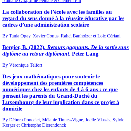
Nathalie Oria, Julie Pelhate et Clément Pin
La collaboration de l’école avec les familles au
regard du sens donné à la réussite éducative par les
cadres d’une administration scolaire
By Tania Ogay, Xavier Conus, Rahel Banholzer et Loïc Cériani
Bergier, B. (2022).
Retours gagnants. De la sortie sans
diplôme au retour diplômant
. Peter Lang
By Véronique Telfort
Des jeux mathématiques pour soutenir le
développement des premières compétences
numériques chez les enfants de 4 à 6 ans : ce que
pensent les parents du Grand-Duché du
Luxembourg de leur implication dans ce projet à
domicile
By Débora Poncelet, Mélanie Tinnes-Vigne, Joëlle Vlassis, Sylvie
Kerger et Christophe Dierendonck