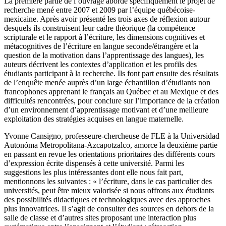
La première partie de l’ouvrage aborde spécifiquement le projet de
recherche mené entre 2007 et 2009 par l’équipe québécoise-
mexicaine. Après avoir présenté les trois axes de réflexion autour
desquels ils construisent leur cadre théorique (la compétence
scripturale et le rapport à l’écriture, les dimensions cognitives et
métacognitives de l’écriture en langue seconde/étrangère et la
question de la motivation dans l’apprentissage des langues), les
auteurs décrivent les contextes d’application et les profils des
étudiants participant à la recherche. Ils font part ensuite des résultats
de l’enquête menée auprès d’un large échantillon d’étudiants non
francophones apprenant le français au Québec et au Mexique et des
difficultés rencontrées, pour conclure sur l’importance de la création
d’un environnement d’apprentissage motivant et d’une meilleure
exploitation des stratégies acquises en langue maternelle.
Yvonne Cansigno, professeure-chercheuse de FLE à la Universidad
Autonóma Metropolitana-Azcapotzalco, amorce la deuxième partie
en passant en revue les orientations prioritaires des différents cours
d’expression écrite dispensés à cette université. Parmi les
suggestions les plus intéressantes dont elle nous fait part,
mentionnons les suivantes : « l’écriture, dans le cas particulier des
universités, peut être mieux valorisée si nous offrons aux étudiants
des possibilités didactiques et technologiques avec des approches
plus innovatrices. Il s’agit de consulter des sources en dehors de la
salle de classe et d’autres sites proposant une interaction plus