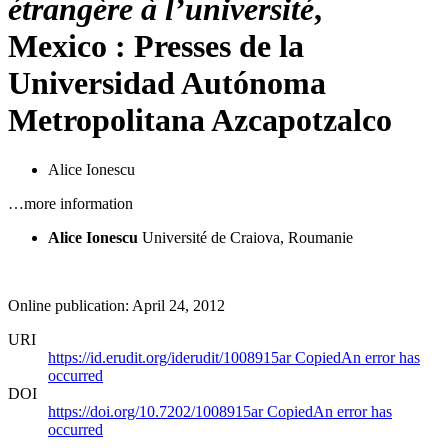
étrangère à l’université
,
Mexico : Presses de la
Universidad Autónoma
Metropolitana Azcapotzalco
Alice Ionescu
…more information
Alice Ionescu
Université de Craiova, Roumanie
Online publication: April 24, 2012
URI
https://id.erudit.org/iderudit/1008915ar
Copied
An error has
occurred
DOI
https://doi.org/10.7202/1008915ar
Copied
An error has
occurred