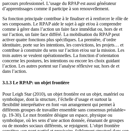
parcours professionnel. L’usage du RPAP est aussi générateur
d’apprentissages comme il participe à son renouvellement.
Sa fonction principale contribue à le finaliser et à renforcer le rôle de
ses composants. Le RPAP aide le sujet à agir et/ou à comprendre
comme à gérer dans l’action un faire face immédiat ou, hors de et
sur l’action, un faire face différé. La mobilisation du RPAP peut
activer quatre fonctions plus spécifiques. La première, d’ordre
identitaire, porte sur les intentions, les convictions, les projets… et
contribue à construire du sens sur l’action et/ou sur la mission. Les
trois autres se veulent opérationnelles. La fonction d’orientation
concerne les postures, les intentions ou encore les choix guidant
l’action. Les autres portent sur l’analyse réflexive sur, hors de et
dans l’action.
3.1.3 Le RPAP: un objet frontière
Pour Leigh Star (2010), un objet frontière est un objet, matériel ou
symbolique, dont la structure, l’échelle d’usage et surtout la
flexibilité interprétative en font «un arrangement qui permet à
différents groupes de travailler ensemble sans consensus préalable»
(p. 19-30). Le mot frontière désigne un espace, physique ou
symbolique, où les sens d’une action donnée, émanant de groupes
ou de mondes sociaux différents, se rejoignent. L’objet frontière
constitue «un pont partiel et provisoire, faiblement structuré dans son