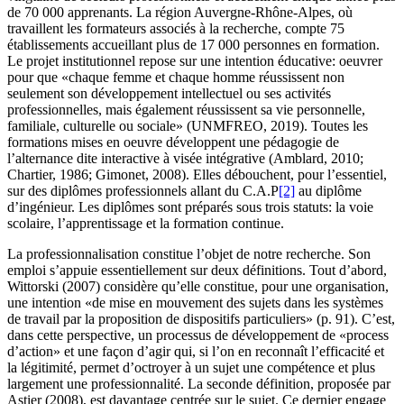
de 70 000 apprenants. La région Auvergne-Rhône-Alpes, où
travaillent les formateurs associés à la recherche, compte 75
établissements accueillant plus de 17 000 personnes en formation.
Le projet institutionnel repose sur une intention éducative: oeuvrer
pour que «chaque femme et chaque homme réussissent non
seulement son développement intellectuel ou ses activités
professionnelles, mais également réussissent sa vie personnelle,
familiale, culturelle ou sociale» (UNMFREO, 2019). Toutes les
formations mises en oeuvre développent une pédagogie de
l’alternance dite interactive à visée intégrative (Amblard, 2010;
Chartier, 1986; Gimonet, 2008). Elles débouchent, pour l’essentiel,
sur des diplômes professionnels allant du C.A.P
[2]
au diplôme
d’ingénieur. Les diplômes sont préparés sous trois statuts: la voie
scolaire, l’apprentissage et la formation continue.
La professionnalisation constitue l’objet de notre recherche. Son
emploi s’appuie essentiellement sur deux définitions. Tout d’abord,
Wittorski (2007) considère qu’elle constitue, pour une organisation,
une intention «de mise en mouvement des sujets dans les systèmes
de travail par la proposition de dispositifs particuliers» (p. 91). C’est,
dans cette perspective, un processus de développement de «process
d’action» et une façon d’agir qui, si l’on en reconnaît l’efficacité et
la légitimité, permet d’octroyer à un sujet une compétence et plus
largement une professionnalité. La seconde définition, proposée par
Astier (2008), est davantage centrée sur le sujet. Ce dernier engage