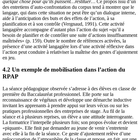
quelque chose pour qu’ils puissent…restituer…
Ce propos issu d’un
des entretiens d’auto-confrontation du corpus tend à montrer que le
langage, qui dans cette situation ne peut être qu’un dialogue interne,
aide à l’anticipation des buts et des effets de l’action, à sa
planification et à son contrôle (Vergnaud, 1991). Cette activité
langagière accompagne d’autant plus l’action du sujet «qu’il a
besoin de planifier et de contrôler une suite d’actions insuffisamment
maîtrisées» (p. 159). Outre le nombre de références activées, la
présence d’une activité langagière lors d’une activité réflexive dans
l’action peut conduire à relativiser la maîtrise des gestes d’ajustement
en jeu.
4.2 Un exemple de mobilisation dans l’action du
RPAP
La séance pédagogique observée s’adresse à des élèves en classe de
première du Baccalauréat professionnel. Elle porte sur la
reconnaissance de végétaux et développe une démarche inductive
invitant les apprenants à prendre appui sur leurs vécus ou sur les
pratiques professionnelles des entreprises de stage. Au fil de la
séance et à plusieurs reprises, un élève a une attitude interrogeante.
La formatrice l’interpelle plusieurs fois; son propos évolue et devient
«piquant». Elle finit par demander au jeune de venir s’entretenir
avec elle à la fin de la séance. Ce geste d’ajustement relève d’une
préoccupation de l’atmosphère de la classe et repose, en fait, sur une