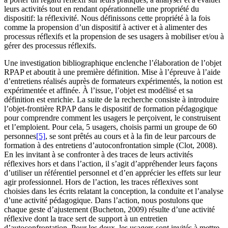
leurs activités tout en rendant opérationnelle une propriété du
dispositif: la réflexivité. Nous définissons cette propriété à la fois
comme la propension d’un dispositif à activer et à alimenter des
processus réflexifs et la propension de ses usagers à mobiliser et/ou à
gérer des processus réflexifs.
Une investigation bibliographique enclenche l’élaboration de l’objet
RPAP et aboutit à une première définition. Mise à l’épreuve à l’aide
d’entretiens réalisés auprès de formateurs expérimentés, la notion est
expérimentée et affinée. À l’issue, l’objet est modélisé et sa
définition est enrichie. La suite de la recherche consiste à introduire
l’objet-frontière RPAP dans le dispositif de formation pédagogique
pour comprendre comment les usagers le perçoivent, le construisent
et l’emploient. Pour cela, 5 usagers, choisis parmi un groupe de 60
personnes
[5]
, se sont prêtés au cours et à la fin de leur parcours de
formation à des entretiens d’autoconfrontation simple (Clot, 2008).
En les invitant à se confronter à des traces de leurs activités
réflexives hors et dans l’action, il s’agit d’appréhender leurs façons
d’utiliser un référentiel personnel et d’en apprécier les effets sur leur
agir professionnel. Hors de l’action, les traces réflexives sont
choisies dans les écrits relatant la conception, la conduite et l’analyse
d’une activité pédagogique. Dans l’action, nous postulons que
chaque geste d’ajustement (Bucheton, 2009) résulte d’une activité
réflexive dont la trace sert de support à un entretien
d’autoconfrontation. Pour les deux, les usagers sont invités à mettre