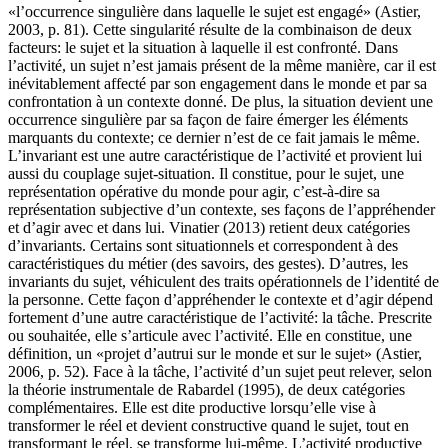
«l’occurrence singulière dans laquelle le sujet est engagé» (Astier,
2003, p. 81). Cette singularité résulte de la combinaison de deux
facteurs: le sujet et la situation à laquelle il est confronté. Dans
l’activité, un sujet n’est jamais présent de la même manière, car il est
inévitablement affecté par son engagement dans le monde et par sa
confrontation à un contexte donné. De plus, la situation devient une
occurrence singulière par sa façon de faire émerger les éléments
marquants du contexte; ce dernier n’est de ce fait jamais le même.
L’invariant est une autre caractéristique de l’activité et provient lui
aussi du couplage sujet-situation. Il constitue, pour le sujet, une
représentation opérative du monde pour agir, c’est-à-dire sa
représentation subjective d’un contexte, ses façons de l’appréhender
et d’agir avec et dans lui. Vinatier (2013) retient deux catégories
d’invariants. Certains sont situationnels et correspondent à des
caractéristiques du métier (des savoirs, des gestes). D’autres, les
invariants du sujet, véhiculent des traits opérationnels de l’identité de
la personne. Cette façon d’appréhender le contexte et d’agir dépend
fortement d’une autre caractéristique de l’activité: la tâche. Prescrite
ou souhaitée, elle s’articule avec l’activité. Elle en constitue, une
définition, un «projet d’autrui sur le monde et sur le sujet» (Astier,
2006, p. 52). Face à la tâche, l’activité d’un sujet peut relever, selon
la théorie instrumentale de Rabardel (1995), de deux catégories
complémentaires. Elle est dite productive lorsqu’elle vise à
transformer le réel et devient constructive quand le sujet, tout en
transformant le réel, se transforme lui-même. L’activité productive