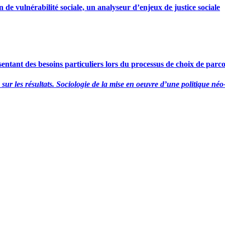
de vulnérabilité sociale, un analyseur d’enjeux de justice sociale
ésentant des besoins particuliers lors du processus de choix de parc
sur les résultats. Sociologie de la mise en oeuvre d’une politique néo-