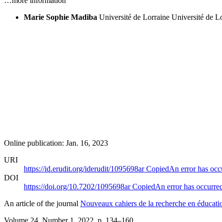
…more information
Marie Sophie Madiba
Université de Lorraine
Université de L
Online publication: Jan. 16, 2023
URI
https://id.erudit.org/iderudit/1095698ar
Copied
An error has occ
DOI
https://doi.org/10.7202/1095698ar
Copied
An error has occurre
An article of the journal
Nouveaux cahiers de la recherche en éducati
Volume 24, Number 1, 2022
, p. 134–160