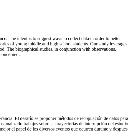
ce. The intent is to suggest ways to collect data in order to better
tories of young middle and high school students. Our study leverages
od. The biographical studies, in conjunction with observations,
 concerned.
n Francia. El desafío es proponer métodos de recopilación de datos para
s analizado trabajos sobre las trayectorias de interrupción del estudio
r mejor el papel de los diversos eventos que ocurren durante y después