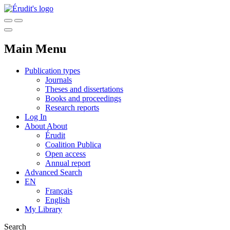
Main Menu
Publication types
Journals
Theses and dissertations
Books and proceedings
Research reports
Log In
About
About
Érudit
Coalition Publica
Open access
Annual report
Advanced Search
EN
Français
English
My Library
Search