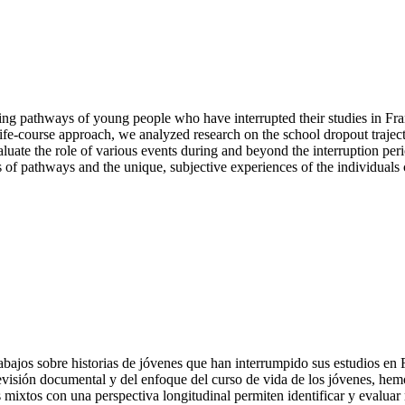
arning pathways of young people who have interrupted their studies in Fran
ife-course approach, we analyzed research on the school dropout trajec
uate the role of various events during and beyond the interruption peri
ms of pathways and the unique, subjective experiences of the individuals
 trabajos sobre historias de jóvenes que han interrumpido sus estudios e
revisión documental y del enfoque del curso de vida de los jóvenes, hemo
s mixtos con una perspectiva longitudinal permiten identificar y evalua