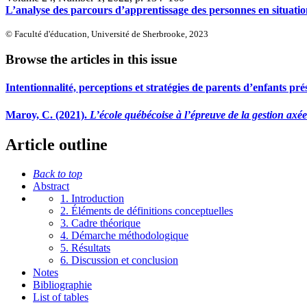
L’analyse des parcours d’apprentissage des personnes en situation 
© Faculté d'éducation, Université de Sherbrooke, 2023
Browse the articles in this issue
Intentionnalité, perceptions et stratégies de parents d’enfants pr
Maroy, C. (2021).
L’école québécoise à l’épreuve de la gestion axée 
Article outline
Back to top
Abstract
1. Introduction
2. Éléments de définitions conceptuelles
3. Cadre théorique
4. Démarche méthodologique
5. Résultats
6. Discussion et conclusion
Notes
Bibliographie
List of tables