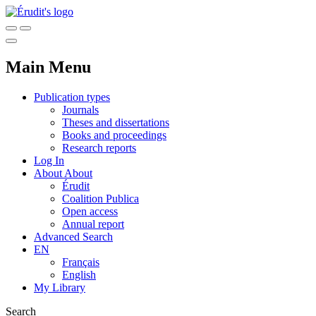
Main Menu
Publication types
Journals
Theses and dissertations
Books and proceedings
Research reports
Log In
About
About
Érudit
Coalition Publica
Open access
Annual report
Advanced Search
EN
Français
English
My Library
Search