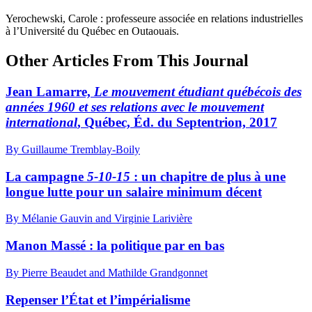
Yerochewski, Carole : professeure associée en relations industrielles
à l’Université du Québec en Outaouais.
Other Articles From This Journal
Jean Lamarre,
Le mouvement étudiant québécois des
années 1960 et ses relations avec le mouvement
international
, Québec, Éd. du Septentrion, 2017
By Guillaume Tremblay-Boily
La campagne
5-10-15
: un chapitre de plus à une
longue lutte pour un salaire minimum décent
By Mélanie Gauvin and Virginie Larivière
Manon Massé : la politique par en bas
By Pierre Beaudet and Mathilde Grandgonnet
Repenser l’État et l’impérialisme