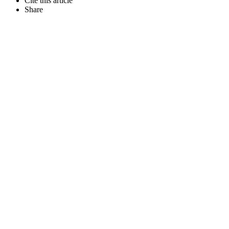
Cite this article
Share