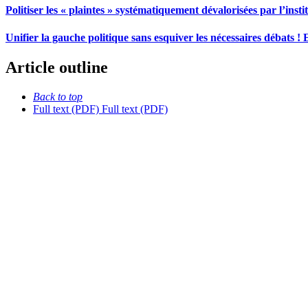
Politiser les « plaintes » systématiquement dévalorisées par l’inst
Unifier la gauche politique sans esquiver les nécessaires débats
Article outline
Back to top
Full text (PDF)
Full text (PDF)