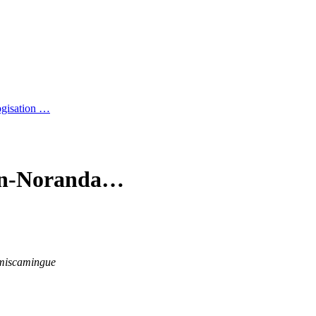
logisation …
ouyn-Noranda…
miscamingue