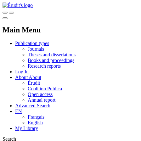
Main Menu
Publication types
Journals
Theses and dissertations
Books and proceedings
Research reports
Log In
About
About
Érudit
Coalition Publica
Open access
Annual report
Advanced Search
EN
Français
English
My Library
Search