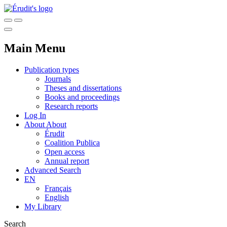
Main Menu
Publication types
Journals
Theses and dissertations
Books and proceedings
Research reports
Log In
About
About
Érudit
Coalition Publica
Open access
Annual report
Advanced Search
EN
Français
English
My Library
Search