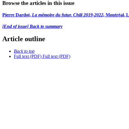
Browse the articles in this issue
Pierre Dardot,
La mémoire du futur. Chili 2019-2022,
Montréal, L
[End of issue] Back to summary
Article outline
Back to top
Full text (PDF)
Full text (PDF)